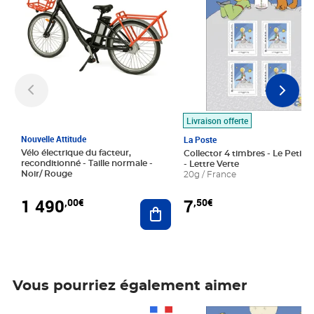
Livraison offerte
Nouvelle Attitude
La Poste
Vélo électrique du facteur,
Collector 4 timbres - Le Petit P
reconditionné - Taille normale -
- Lettre Verte
Noir/ Rouge
20g / France
1 490
7
,00€
,50€
Ajouter au panier
Vous pourriez également aimer
Prix 1 490,00€
Prix 7,50€