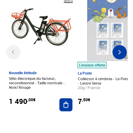
Livraison offerte
Nouvelle Attitude
La Poste
Vélo électrique du facteur,
Collector 4 timbres - Le Petit P
reconditionné - Taille normale -
- Lettre Verte
Noir/ Rouge
20g / France
1 490
7
,00€
,50€
Ajouter au panier