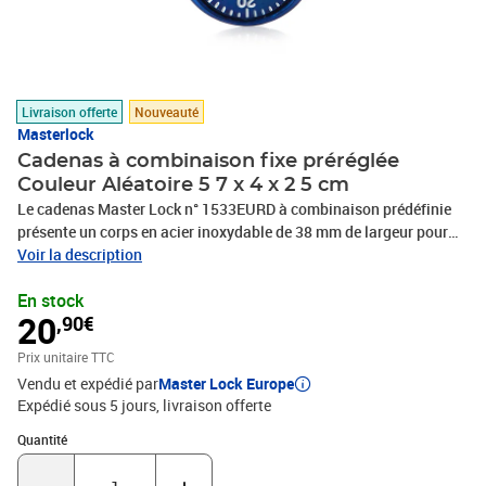
Livraison offerte
Nouveauté
Masterlock
Cadenas à combinaison fixe préréglée
Couleur Aléatoire 5 7 x 4 x 2 5 cm
Le cadenas Master Lock n° 1533EURD à combinaison prédéfinie
présente un corps en acier inoxydable de 38 mm de largeur pour
une durabilité accrue avec finition en aluminium anodisé. Pour un
Voir la description
usage intérieur ; idéal pour sécuriser casier, remises et placard.
En stock
L'anse d'un diamètre de 6 mm et de 18 mm de haut est en acier
20
,90€
cémenté pour une résistance accrue à la coupe et au sciage. La
combinaison à 3 chiffres offre un confort sans clé. Les couleurs
Prix unitaire TTC
vives métallisées permettent une identification plus simple du
Vendu et expédié par
Master Lock Europe
cadenas. La garantie à vie limitée offre la tranquillité d'esprit d'une
Expédié sous 5 jours
livraison offerte
marque de confiance.
Quantité : 1
Quantité