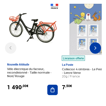
Prix 1 490,00€
Prix 7,50€
Livraison offerte
Nouvelle Attitude
La Poste
Vélo électrique du facteur,
Collector 4 timbres - Le Petit P
reconditionné - Taille normale -
- Lettre Verte
Noir/ Rouge
20g / France
1 490
7
,00€
,50€
Ajouter au panier