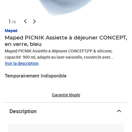
1
/3
Maped
Maped PICNIK Assiette à déjeuner CONCEPT,
en verre, bleu
Maped PICNIK Assiette à déjeuner CONCEPT,PP & silicone,
capacité: 900 ml, adapté au lave-vaisselle, couvercle avec
soupape & fermeture à visser, étanche, pour chauffer les aliments
Voir la description
au micro-ondes, dimensions: (L)204 x (P)205 x (H)58 mm
Temporairement Indisponible
Garantie légale
Description