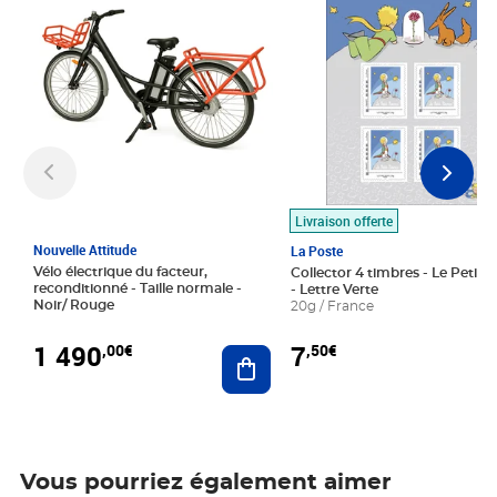
Livraison offerte
Nouvelle Attitude
La Poste
Vélo électrique du facteur,
Collector 4 timbres - Le Petit P
reconditionné - Taille normale -
- Lettre Verte
Noir/ Rouge
20g / France
1 490
7
,00€
,50€
Ajouter au panier
Vous pourriez également aimer