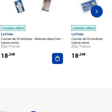
Livraison offerte
Livraison offerte
La Poste
La Poste
Carnet de 12 timbres - Maman dans l'art -
Carnet de 12 timbres - Le bl
Lettre verte
Lettre verte
20g / France
20g / France
18
18
,24€
,24€
r au panier
Ajouter au panier