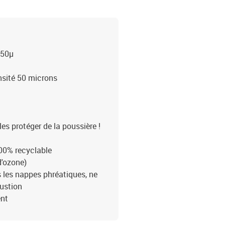
 50µ
nsité 50 microns
les protéger de la poussière !
100% recyclable
d'ozone)
as les nappes phréatiques, ne
ustion
ent