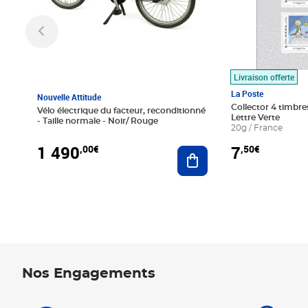
Livraison offerte
La Poste
Nouvelle Attitude
Collector 4 timbres
Vélo électrique du facteur, reconditionné
Lettre Verte
- Taille normale - Noir/ Rouge
20g / France
1 490
7
,00€
,50€
Ajouter au panier
Nos Engagements