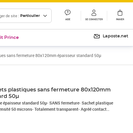
er de site :
Particulier
AIDE
SE CONNECTER
PANIER
Laposte.net
it Prince
ques sans fermeture 80x120mm épaisseur standard 50µ
ets plastiques sans fermeture 80x120mm
ard 50µ
le épaisseur standard 50µ- SANS fermeture- Sachet plastique
ensité 50 microns- Totalement transparent- Agréé contact
nditionner tous vos produits et les protéger de la poussière
t ! - Ce produit est 100% recyclable- polyéthylène sans CFC
ne)- le polyéthylène est recyclable, ne pollue pas les nappes