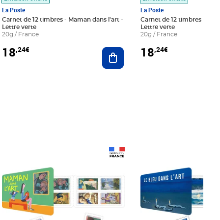
La Poste
La Poste
Carnet de 12 timbres - Maman dans l'art -
Carnet de 12 timbres - Le bl
Lettre verte
Lettre verte
20g / France
20g / France
18
18
,24€
,24€
r au panier
Ajouter au panier
Prix 18,24€
Prix 18,24€