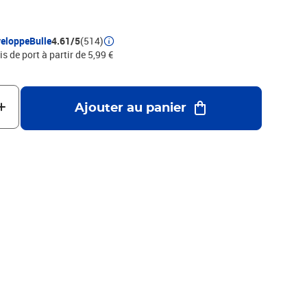
pas de gaz toxiques lors de sa combustion- Le polyéthylène
ement
eloppeBulle
4.61/5
(514)
is de port à partir de 5,99 €
Ajouter au panier