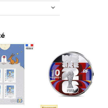
té
Prix 148,00€
Nouveauté