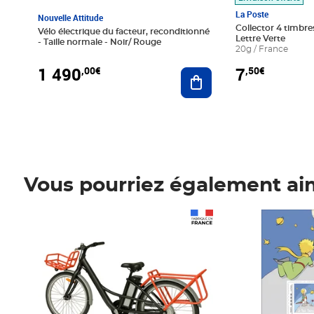
La Poste
Nouvelle Attitude
Collector 4 timbres
Vélo électrique du facteur, reconditionné
Lettre Verte
- Taille normale - Noir/ Rouge
20g / France
1 490
7
,00€
,50€
Ajouter au panier
Vous pourriez également ai
Prix 1 490,00€
Prix 7,50€