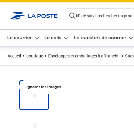
ontenu de la page
N° de suivi, rechercher un produi
Le courrier
Le colis
Le transfert de courrier
Accueil
boutique
Enveloppes et emballages à affranchir
Sacs
Ignorer les images