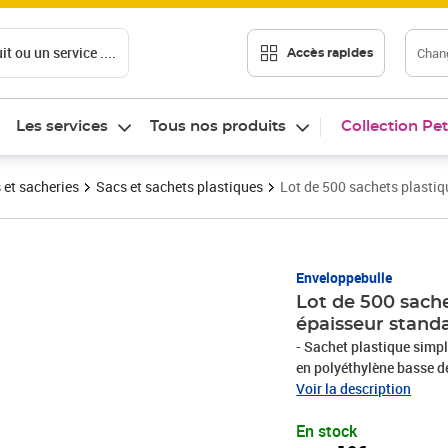
t ou un service ....
Chang
Accès rapides
Les services
Tous nos produits
Collection Pet
 et sacheries
Sacs et sachets plastiques
Lot de 500 sachets plasti
Prix 14,10€
Enveloppebulle
Lot de 500 sach
épaisseur stand
- Sachet plastique simp
en polyéthylène basse d
alimentaireIdéal pour co
Voir la description
!Protégez l'environnemen
En stock
(protège la couche d'ozo