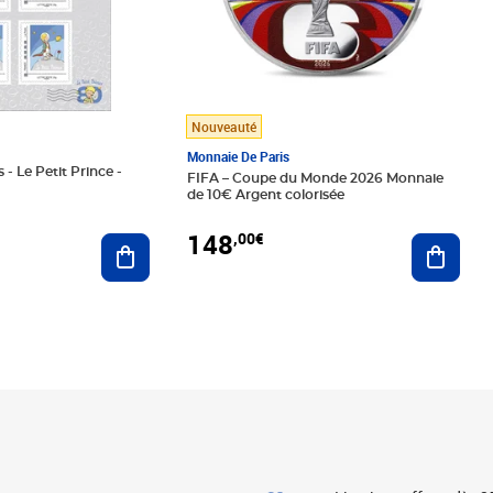
Nouveauté
Monnaie De Paris
 - Le Petit Prince -
FIFA – Coupe du Monde 2026 Monnaie
de 10€ Argent colorisée
148
,00€
Ajouter au panier
Ajoute