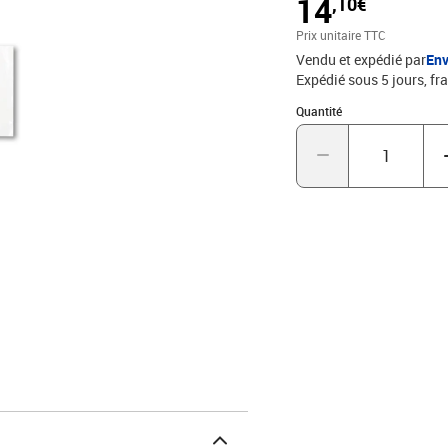
14
,10€
phréatiques, ne dégage 
ne nuit pas à l'environn
Prix unitaire TTC
Vendu et expédié par
Env
Expédié sous 5 jours, fra
Quantité : 1
Quantité