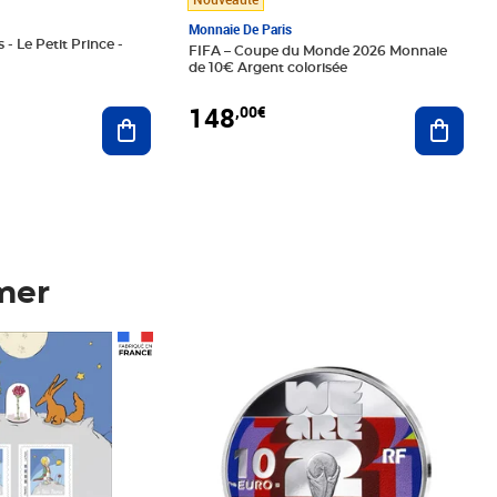
Monnaie De Paris
 - Le Petit Prince -
FIFA – Coupe du Monde 2026 Monnaie
de 10€ Argent colorisée
148
,00€
Ajouter au panier
Ajoute
mer
Prix 148,00€