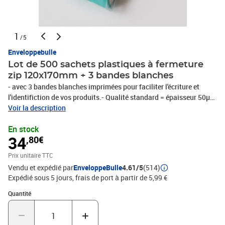
1
/5
Enveloppebulle
Lot de 500 sachets plastiques à fermeture
zip 120x170mm + 3 bandes blanches
- avec 3 bandes blanches imprimées pour faciliter l'écriture et
l'identifiction de vos produits.- Qualité standard = épaisseur 50µ-
Fermeture et Ouverture pratique ZIP- Sachet plastique en
Voir la description
polyéthylène basse densité 50 microns- Agréé contact
En stock
alimentaire6 formats différents pour conditionner et identifier
34
,80€
facilement tous vos produits !Protégez l'environnement ! - Ce
produit est 100% recyclable- polyéthylène sans CFC (protège la
Prix unitaire TTC
couche d'ozone)- le polyéthylène est recyclable, ne pollue pas les
Vendu et expédié par
EnveloppeBulle
4.61/5
(514)
nappes phréatiques, ne dégage pas de gaz toxiques lors de sa
Expédié sous 5 jours, frais de port à partir de 5,99 €
combustion- Le polyéthylène ne nuit pas à l'environnement
Quantité : 1
Quantité