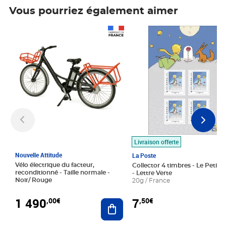
Vous pourriez également aimer
Prix 1 490,00€
Prix 7,50€
Livraison offerte
Nouvelle Attitude
La Poste
Vélo électrique du facteur,
Collector 4 timbres - Le Petit P
reconditionné - Taille normale -
- Lettre Verte
Noir/ Rouge
20g / France
1 490
7
,00€
,50€
Ajouter au panier