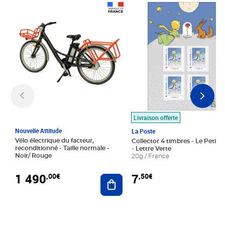
Prix 1 490,00€
Prix 7,50€
Livraison offerte
Nouvelle Attitude
La Poste
Vélo électrique du facteur,
Collector 4 timbres - Le Petit P
reconditionné - Taille normale -
- Lettre Verte
Noir/ Rouge
20g / France
1 490
7
,00€
,50€
Ajouter au panier