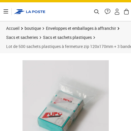
ontenu de la page
Accueil
boutique
Enveloppes et emballages à affranchir
Sacs et sacheries
Sacs et sachets plastiques
Lot de 500 sachets plastiques à fermeture zip 120x170mm + 3 band
Prix 34,80€