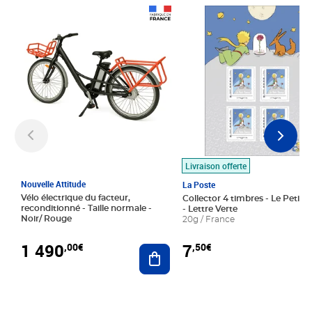
Prix 1 490,00€
Prix 7,50€
Livraison offerte
Nouvelle Attitude
La Poste
Vélo électrique du facteur,
Collector 4 timbres - Le Petit P
reconditionné - Taille normale -
- Lettre Verte
Noir/ Rouge
20g / France
1 490
7
,00€
,50€
Ajouter au panier