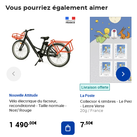
Vous pourriez également aimer
Prix 1 490,00€
Prix 7,50€
Livraison offerte
Nouvelle Attitude
La Poste
Vélo électrique du facteur,
Collector 4 timbres - Le Petit P
reconditionné - Taille normale -
- Lettre Verte
Noir/ Rouge
20g / France
1 490
7
,00€
,50€
Ajouter au panier