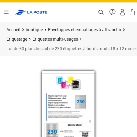
ontenu de la page
Accueil
boutique
Enveloppes et emballages à affranchir
Etiquetage
Etiquettes multi-usages
Lot de 50 planches a4 de 230 étiquettes à bords ronds 18 x 12 mm e
Prix barré 16,63 €
Prix 15,12€