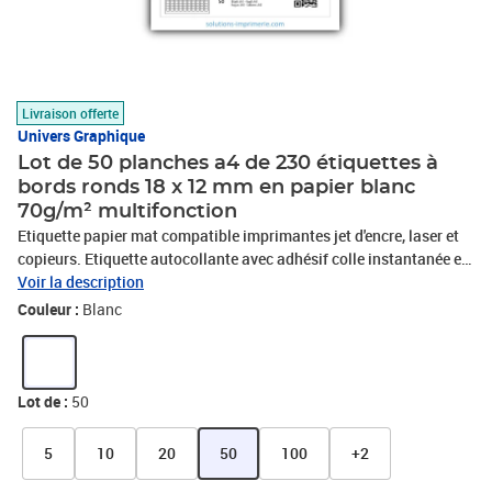
Livraison offerte
Univers Graphique
Lot de 50 planches a4 de 230 étiquettes à
bords ronds 18 x 12 mm en papier blanc
70g/m² multifonction
Etiquette papier mat compatible imprimantes jet d'encre, laser et
copieurs. Etiquette autocollante avec adhésif colle instantanée et
permanente. Trés utile pour toute utilisation bureautique : mailing
Voir la description
-publipostage, timbre, étiquette adresse,étiquette dossier ou pour
Couleur :
Blanc
toutes utilisations intérieures: logistique ou étiquetage divers.
Détrompeur sur la partie non-imprimable pour identifier le sens
d'impression de vos étiquettes. Une seule refente à l'arrière pour
découvrir la partie adhésive rapidement.
Lot de :
50
5
10
20
50
100
+2