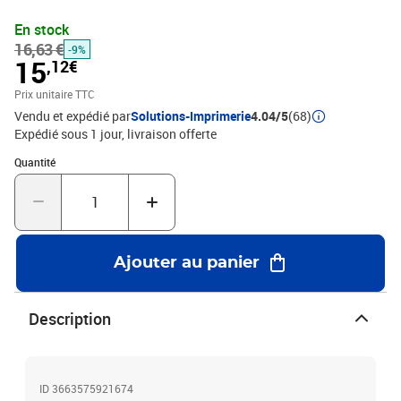
En stock
16,63 €
-9%
15
,12€
Prix unitaire TTC
Vendu et expédié par
Solutions-Imprimerie
4.04/5
(68)
Expédié sous 1 jour
livraison offerte
Quantité : 1
Quantité
Ajouter au panier
Description
ID 3663575921674