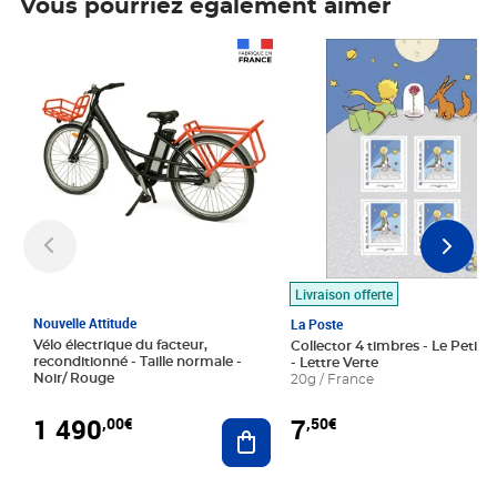
Vous pourriez également aimer
Prix 1 490,00€
Prix 7,50€
Livraison offerte
Nouvelle Attitude
La Poste
Vélo électrique du facteur,
Collector 4 timbres - Le Petit P
reconditionné - Taille normale -
- Lettre Verte
Noir/ Rouge
20g / France
1 490
7
,00€
,50€
Ajouter au panier