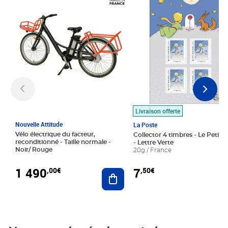
Livraison offerte
Nouvelle Attitude
La Poste
Vélo électrique du facteur,
Collector 4 timbres - Le Petit P
reconditionné - Taille normale -
- Lettre Verte
Noir/ Rouge
20g / France
1 490
7
,00€
,50€
Ajouter au panier