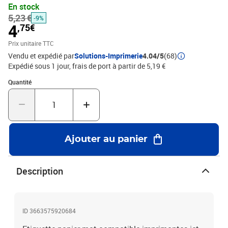
En stock
5,23 €
-9%
4
,75€
Prix unitaire TTC
Vendu et expédié par
Solutions-Imprimerie
4.04/5
(68)
Expédié sous 1 jour, frais de port à partir de 5,19 €
Quantité : 1
Quantité
Ajouter au panier
Description
ID 3663575920684