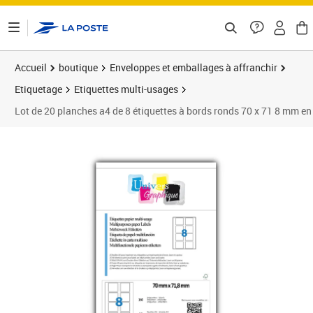
ontenu de la page
Accueil
boutique
Enveloppes et emballages à affranchir
Etiquetage
Etiquettes multi-usages
Lot de 20 planches a4 de 8 étiquettes à bords ronds 70 x 71 8 mm e
Prix barré 5,23 €
Prix 4,75€