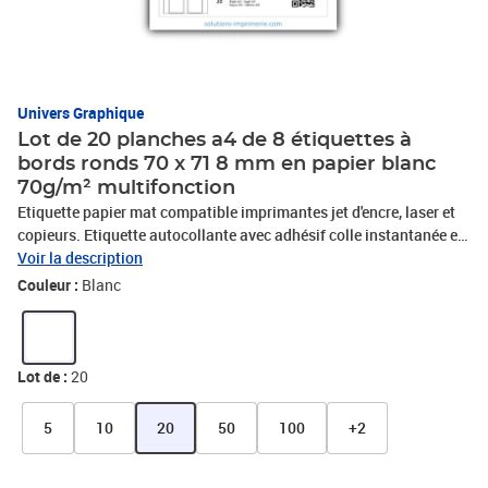
Univers Graphique
Lot de 20 planches a4 de 8 étiquettes à
bords ronds 70 x 71 8 mm en papier blanc
70g/m² multifonction
Etiquette papier mat compatible imprimantes jet d'encre, laser et
copieurs. Etiquette autocollante avec adhésif colle instantanée et
permanente. Trés utile pour toute utilisation bureautique : mailing
Voir la description
-publipostage, timbre, étiquette adresse,étiquette dossier ou pour
Couleur :
Blanc
toutes utilisations intérieures: logistique ou étiquetage divers.
Détrompeur sur la partie non-imprimable pour identifier le sens
d'impression de vos étiquettes. Une seule refente à l'arrière pour
découvrir la partie adhésive rapidement.
Lot de :
20
5
10
20
50
100
+2