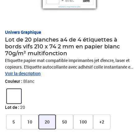
Univers Graphique
Lot de 20 planches a4 de 4 étiquettes à
bords vifs 210 x 74 2 mm en papier blanc
70g/m² multifonction
Etiquette papier mat compatible imprimantes jet d'encre, laser et
copieurs. Etiquette autocollante avec adhésif colle instantanée et
permanente. Trés utile pour toute utilisation bureautique : mailing
Voir la description
-publipostage, timbre, étiquette adresse,étiquette dossier ou pour
Couleur :
Blanc
toutes utilisations intérieures: logistique ou étiquetage divers.
Détrompeur sur la partie non-imprimable pour identifier le sens
d'impression de vos étiquettes. Une seule refente à l'arrière pour
découvrir la partie adhésive rapidement.
Lot de :
20
5
10
20
50
100
+2