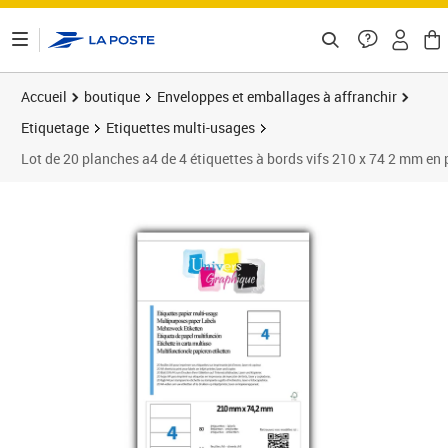
ontenu de la page
Accueil
boutique
Enveloppes et emballages à affranchir
Etiquetage
Etiquettes multi-usages
Lot de 20 planches a4 de 4 étiquettes à bords vifs 210 x 74 2 mm en
Prix barré 5,23 €
Prix 4,75€