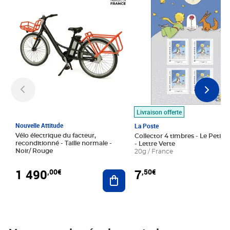
Livraison offerte
Nouvelle Attitude
La Poste
Vélo électrique du facteur,
Collector 4 timbres - Le Petit P
reconditionné - Taille normale -
- Lettre Verte
Noir/ Rouge
20g / France
1 490
7
,00€
,50€
Ajouter au panier