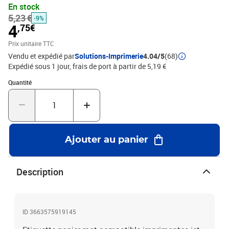
En stock
5,23 €
-9%
4
,75€
Prix unitaire TTC
Vendu et expédié par
Solutions-Imprimerie
4.04/5
(68)
Expédié sous 1 jour, frais de port à partir de 5,19 €
Quantité : 1
Quantité
Ajouter au panier
Description
ID 3663575919145