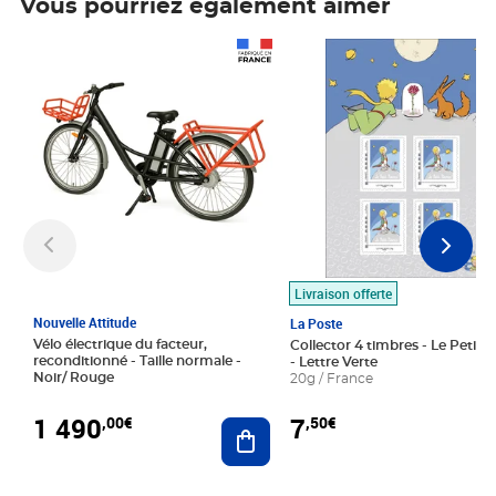
Vous pourriez également aimer
Prix 1 490,00€
Prix 7,50€
Livraison offerte
Nouvelle Attitude
La Poste
Vélo électrique du facteur,
Collector 4 timbres - Le Petit P
reconditionné - Taille normale -
- Lettre Verte
Noir/ Rouge
20g / France
1 490
7
,00€
,50€
Ajouter au panier