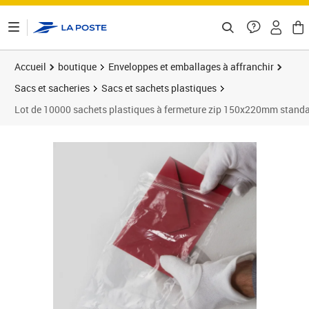
ontenu de la page
Accueil
boutique
Enveloppes et emballages à affranchir
Sacs et sacheries
Sacs et sachets plastiques
Lot de 10000 sachets plastiques à fermeture zip 150x220mm stand
Prix 645,10€