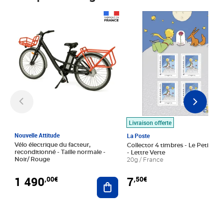
Prix 1 490,00€
Prix 7,50€
Livraison offerte
Nouvelle Attitude
La Poste
Vélo électrique du facteur,
Collector 4 timbres - Le Petit P
reconditionné - Taille normale -
- Lettre Verte
Noir/ Rouge
20g / France
1 490
7
,00€
,50€
Ajouter au panier