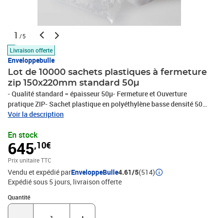
1
/5
Livraison offerte
Enveloppebulle
Lot de 10000 sachets plastiques à fermeture
zip 150x220mm standard 50µ
- Qualité standard = épaisseur 50µ- Fermeture et Ouverture
pratique ZIP- Sachet plastique en polyéthylène basse densité 50
microns- Totalement transparent- Agréé contact alimentaire18
Voir la description
formats différents pour conditionner tous vos produits !Protégez
En stock
l'environnement ! - Ce produit est 100% recyclable- polyéthylène
645
,10€
sans CFC (protège la couche d'ozone)- le polyéthylène est
recyclable, ne pollue pas les nappes phréatiques, ne dégage pas de
Prix unitaire TTC
gaz toxiques lors de sa combustion- Le polyéthylène ne nuit pas à
Vendu et expédié par
EnveloppeBulle
4.61/5
(514)
l'environnement
Expédié sous 5 jours
livraison offerte
Quantité : 1
Quantité