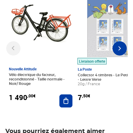
Livraison offerte
Nouvelle Attitude
La Poste
Vélo électrique du facteur,
Collector 4 timbres - Le Petit P
reconditionné - Taille normale -
- Lettre Verte
Noir/ Rouge
20g / France
1 490
7
,00€
,50€
Ajouter au panier
Vous pourriez également aimer