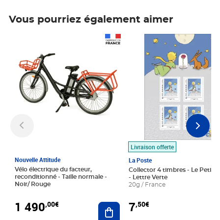
Vous pourriez également aimer
Prix 1 490,00€
Prix 7,50€
Livraison offerte
Nouvelle Attitude
La Poste
Vélo électrique du facteur,
Collector 4 timbres - Le Petit P
reconditionné - Taille normale -
- Lettre Verte
Noir/ Rouge
20g / France
1 490
7
,00€
,50€
Ajouter au panier