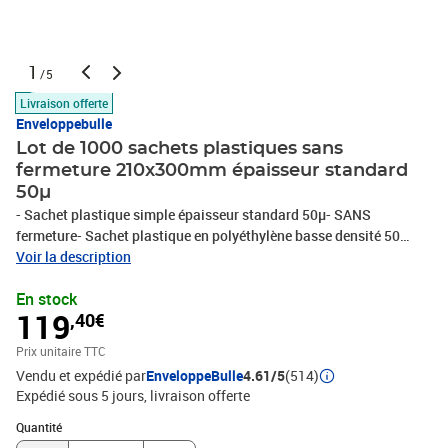
1
/5
Livraison offerte
Enveloppebulle
Lot de 1000 sachets plastiques sans
fermeture 210x300mm épaisseur standard
50µ
- Sachet plastique simple épaisseur standard 50µ- SANS
fermeture- Sachet plastique en polyéthylène basse densité 50
microns- Totalement transparent- Agréé contact alimentaireIdéal
Voir la description
pour conditionner tous vos produits et les protéger de la poussière
En stock
!Protégez l'environnement ! - Ce produit est 100% recyclable-
119
,40€
polyéthylène sans CFC (protège la couche d'ozone)- le
polyéthylène est recyclable, ne pollue pas les nappes phréatiques,
Prix unitaire TTC
ne dégage pas de gaz toxiques lors de sa combustion- Le
Vendu et expédié par
EnveloppeBulle
4.61/5
(514)
polyéthylène ne nuit pas à l'environnement
Expédié sous 5 jours
livraison offerte
Quantité : 1
Quantité