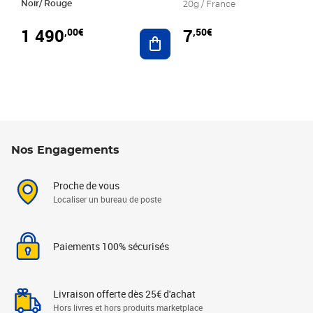
Noir/ Rouge
20g / France
1 490
7
,00€
,50€
Ajouter au panier
Nos Engagements
Proche de vous
Localiser un bureau de poste
Paiements 100% sécurisés
Livraison offerte dès 25€ d'achat
Hors livres et hors produits marketplace