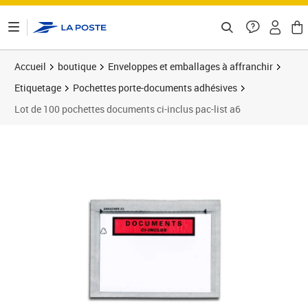
ontenu de la page
Accueil
boutique
Enveloppes et emballages à affranchir
Etiquetage
Pochettes porte-documents adhésives
Lot de 100 pochettes documents ci-inclus pac-list a6
Prix 9,40€