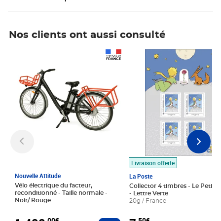
Nos clients ont aussi consulté
Prix 1 490,00€
Prix 7,50€
Livraison offerte
Nouvelle Attitude
La Poste
Vélo électrique du facteur,
Collector 4 timbres - Le Petit P
reconditionné - Taille normale -
- Lettre Verte
Noir/ Rouge
20g / France
,00€
,50€
Ajouter au panier