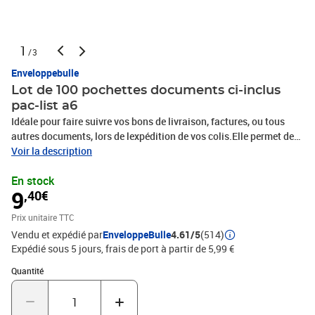
1
/3
Enveloppebulle
Lot de 100 pochettes documents ci-inclus
pac-list a6
Idéale pour faire suivre vos bons de livraison, factures, ou tous
autres documents, lors de lexpédition de vos colis.Elle permet de
faire voyager les documents d'expédition en même temps que vos
Voir la description
colis, en toute sécurité, et facilite lidentification des envois dès le
En stock
départ et jusquà la livraison.Une réserve de colle évite le fluage de
9
,40€
la colle et facilite le décollage du papier support.Structure
classique : papier dorsal 40 g/m2, film inférieur 30µ, film supérieur
Prix unitaire TTC
30µpour le format A4 : papier dorsal 60 g/m2, film inférieur 30µ,
Vendu et expédié par
EnveloppeBulle
4.61/5
(514)
film supérieur 40µTous les composants utilisés pour cette
Expédié sous 5 jours, frais de port à partir de 5,99 €
pochette adhésive porte-documents sont conformes aux dernières
évolutions de la réglementation de la commission européenne
Quantité : 1
Quantité
Reach.Chacun des matériaux composant cette gamme de
pochettes a été sélectionné pour sa rigidité, facilitant ainsi son
utilisation et son application.