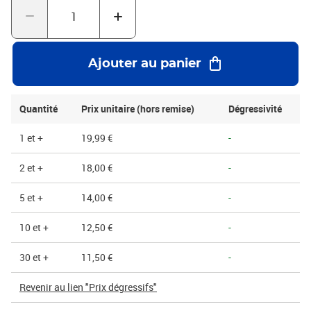
Ajouter au panier
Quantité
Prix unitaire (hors remise)
Dégressivité
1 et +
19,99 €
-
2 et +
18,00 €
-
5 et +
14,00 €
-
10 et +
12,50 €
-
30 et +
11,50 €
-
Revenir au lien "Prix dégressifs"