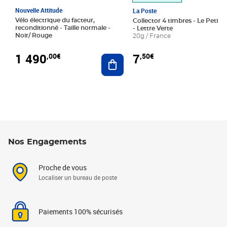
Nouvelle Attitude
La Poste
Vélo électrique du facteur,
Collector 4 timbres - Le Petit P
reconditionné - Taille normale -
- Lettre Verte
Noir/ Rouge
20g / France
1 490
7
,00€
,50€
Ajouter au panier
Nos Engagements
Proche de vous
Localiser un bureau de poste
Paiements 100% sécurisés