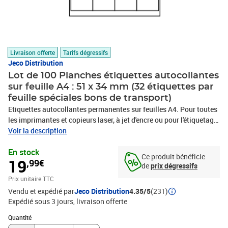
Livraison offerte
Tarifs dégressifs
Jeco Distribution
Lot de 100 Planches étiquettes autocollantes
sur feuille A4 : 51 x 34 mm (32 étiquettes par
feuille spéciales bons de transport)
Etiquettes autocollantes permanentes sur feuilles A4. Pour toutes
les imprimantes et copieurs laser, à jet d'encre ou pour l'étiquetage
à la main. La planéité supérieure et le bord de sécurité tout autour
Voir la description
protègent le tambour et les rouleaux de l'imprimante des résidus
En stock
d'adhésif. Fait de papier blanchi sans chlore avec adhésif sans
Ce produit bénéficie
19
,99€
solvant. Idéal pour l'étiquetage ou l'étiquetage de produits, pour
de
prix dégressifs
l'adressage et l'envoi, le tri et l’archivage. Plusieurs formats
Prix unitaire TTC
disponibles. Compatible logiciels (Herma, Agipa, Otto...) 32
Vendu et expédié par
Jeco Distribution
4.35/5
(231)
étiquettes par feuille.- Format : 51 x 34 1 mm. - Qualité 136 gr -
Expédié sous 3 jours
livraison offerte
Format feuille : A4 - 210 x 297 mm
Quantité : 1
Quantité