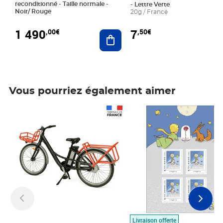
reconditionné - Taille normale -
- Lettre Verte
Noir/ Rouge
20g / France
1 490
7
,00€
,50€
Ajouter au panier
Vous pourriez également aimer
Prix 1 490,00€
Prix 7,50€
Livraison offerte