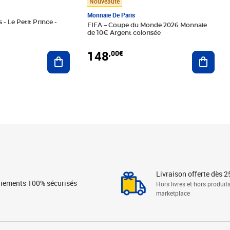
Nouveauté
Monnaie De Paris
 - Le Petit Prince -
FIFA – Coupe du Monde 2026 Monnaie
de 10€ Argent colorisée
148
,00€
Ajouter au panier
Ajoute
Livraison offerte dès 2
iements 100% sécurisés
Hors livres et hors produit
marketplace