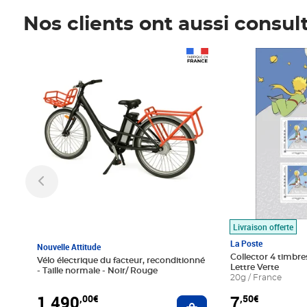
Nos clients ont aussi consul
Prix 1 490,00€
Prix 7,50€
Livraison offerte
La Poste
Nouvelle Attitude
Collector 4 timbres
Vélo électrique du facteur, reconditionné
Lettre Verte
- Taille normale - Noir/ Rouge
20g / France
1 490
7
,00€
,50€
Ajouter au panier