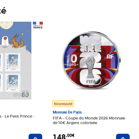
té
Prix 148,00€
Nouveauté
Monnaie De Paris
 - Le Petit Prince -
FIFA – Coupe du Monde 2026 Monnaie
de 10€ Argent colorisée
148
,00€
Ajouter au panier
Ajoute