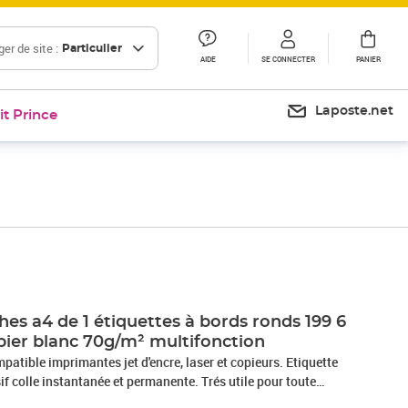
er de site :
Particulier
AIDE
SE CONNECTER
PANIER
Laposte.net
it Prince
hes a4 de 1 étiquettes à bords ronds 199 6
ier blanc 70g/m² multifonction
patible imprimantes jet d'encre, laser et copieurs. Etiquette
f colle instantanée et permanente. Trés utile pour toute
: mailing -publipostage, timbre, étiquette adresse,étiquette