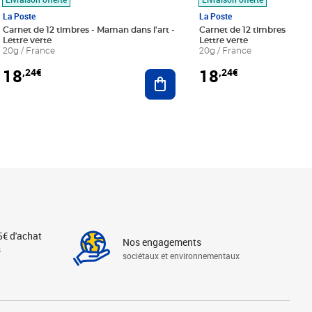
La Poste
La Poste
Carnet de 12 timbres - Maman dans l'art -
Carnet de 12 timbres - Le bl
Lettre verte
Lettre verte
20g / France
20g / France
18
18
,24€
,24€
r au panier
Ajouter au panier
5€ d'achat
Nos engagements
s
sociétaux et environnementaux
Linkedin
Instagram
X
Tiktok
Facebook
Youtube
Threads