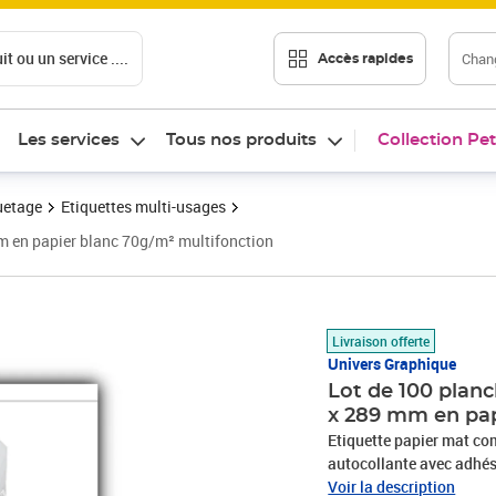
t ou un service ....
Chang
Accès rapides
Les services
Tous nos produits
Collection Pet
uetage
Etiquettes multi-usages
mm en papier blanc 70g/m² multifonction
Prix 20,85€
Livraison offerte
Univers Graphique
Lot de 100 planc
x 289 mm en pap
Etiquette papier mat com
autocollante avec adhési
utilisation bureautique 
Voir la description