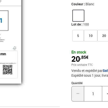
dossier ou pour toutes ut
Couleur :
Blanc
Détrompeur sur la partie
étiquettes. Une seule ref
Lot de :
100
5
10
20
En stock
20
,85€
Prix unitaire TTC
Vendu et expédié par
Sol
Expédié sous 1 jour
livr
Quantité : 1
Quantité