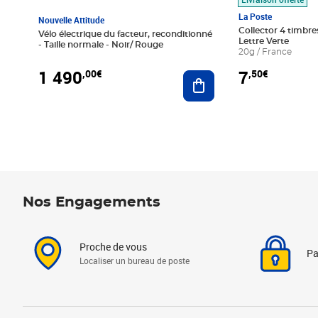
La Poste
Nouvelle Attitude
Collector 4 timbres
Vélo électrique du facteur, reconditionné
Lettre Verte
- Taille normale - Noir/ Rouge
20g / France
1 490
7
,00€
,50€
Ajouter au panier
Nos Engagements
Proche de vous
Pa
Localiser un bureau de poste