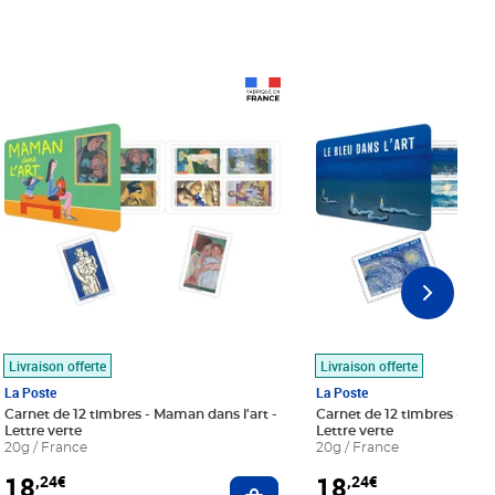
Prix 18,24€
Prix 18,24€
Livraison offerte
Livraison offerte
La Poste
La Poste
Carnet de 12 timbres - Maman dans l'art -
Carnet de 12 timbres - Le bl
Lettre verte
Lettre verte
20g / France
20g / France
18
18
,24€
,24€
r au panier
Ajouter au panier