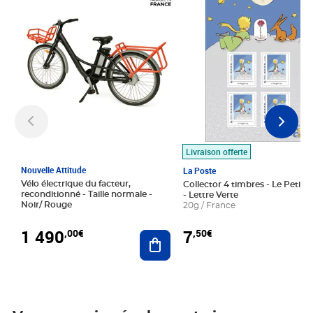
Livraison offerte
Nouvelle Attitude
La Poste
Vélo électrique du facteur,
Collector 4 timbres - Le Petit P
reconditionné - Taille normale -
- Lettre Verte
Noir/ Rouge
20g / France
1 490
7
,00€
,50€
Ajouter au panier