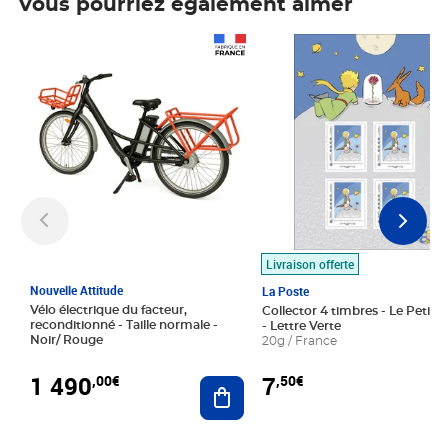
Vous pourriez également aimer
Prix 1 490,00€
Prix 7,50€
Livraison offerte
Nouvelle Attitude
La Poste
Vélo électrique du facteur,
Collector 4 timbres - Le Petit P
reconditionné - Taille normale -
- Lettre Verte
Noir/ Rouge
20g / France
1 490
7
,00€
,50€
Ajouter au panier