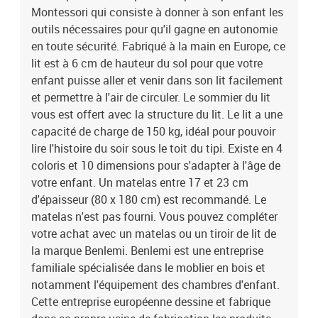
Montessori qui consiste à donner à son enfant les
européenne dessine et fabrique dans sa propre usine de
fabrication les produits proposés. Le design des lits et accessoires
outils nécessaires pour qu'il gagne en autonomie
est pensé dans une philosophie Montessori. Le vernissage est fait
en toute sécurité. Fabriqué à la main en Europe, ce
à la main avec des peintures 100% naturelles et anti-allergiques.
lit est à 6 cm de hauteur du sol pour que votre
Le bois utilisé est tracé et rigoureusement sélectionné et la chaîne
enfant puisse aller et venir dans son lit facilement
de fabrication est labellisée PEFC. Produit à monter soi-même. Un
et permettre à l'air de circuler. Le sommier du lit
manuel de montage est disponible. Garanti 5 ans. Dimensions
vous est offert avec la structure du lit. Le lit a une
totales du lit : 145 x 89 x 189 cm (hauteur x largeur x longueur)
capacité de charge de 150 kg, idéal pour pouvoir
lire l'histoire du soir sous le toit du tipi. Existe en 4
coloris et 10 dimensions pour s'adapter à l'âge de
votre enfant. Un matelas entre 17 et 23 cm
d'épaisseur (80 x 180 cm) est recommandé. Le
matelas n'est pas fourni. Vous pouvez compléter
votre achat avec un matelas ou un tiroir de lit de
la marque Benlemi. Benlemi est une entreprise
familiale spécialisée dans le moblier en bois et
notamment l'équipement des chambres d'enfant.
Cette entreprise européenne dessine et fabrique