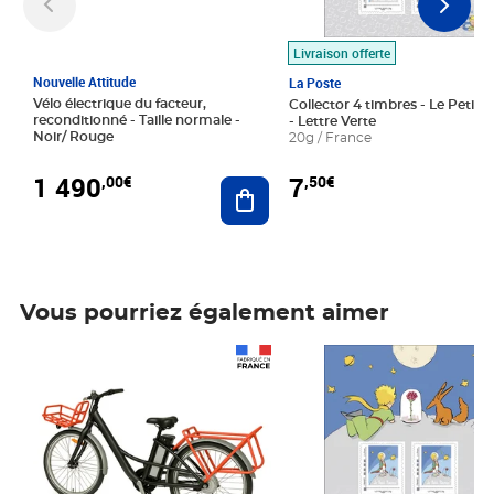
Livraison offerte
Nouvelle Attitude
La Poste
Vélo électrique du facteur,
Collector 4 timbres - Le Petit P
reconditionné - Taille normale -
- Lettre Verte
Noir/ Rouge
20g / France
1 490
7
,00€
,50€
Ajouter au panier
Vous pourriez également aimer
Prix 1 490,00€
Prix 7,50€