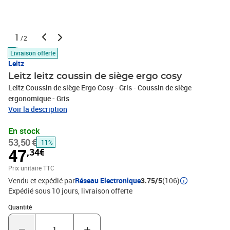
1
/2
Livraison offerte
Leitz
Leitz leitz coussin de siège ergo cosy
Leitz Coussin de siège Ergo Cosy - Gris - Coussin de siège
ergonomique - Gris
Voir la description
En stock
53,50 €
-11%
47
,34€
Prix unitaire TTC
Vendu et expédié par
Réseau Electronique
3.75/5
(106)
Expédié sous 10 jours
livraison offerte
Quantité : 1
Quantité