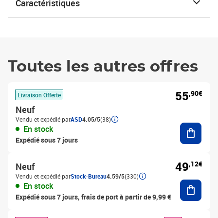
Caractéristiques
Toutes les autres offres
55
,90€
Livraison Offerte
Neuf
Vendu et expédié par
ASD
4.05/5
(38)
Ajouter
En stock
Expédié sous 7 jours
49
,12€
Neuf
Vendu et expédié par
Stock-Bureau
4.59/5
(330)
Ajouter
En stock
Expédié sous 7 jours, frais de port à partir de 9,99 €