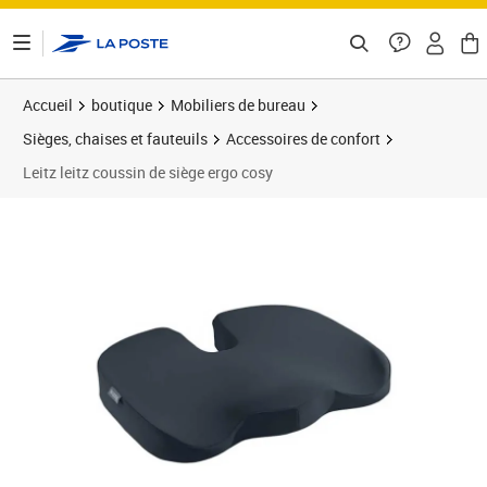
ontenu de la page
Accueil
boutique
Mobiliers de bureau
Sièges, chaises et fauteuils
Accessoires de confort
Leitz leitz coussin de siège ergo cosy
Prix barré 53,50 €
Prix 47,34€
Prix 5
Prix 4
Prix b
Prix 6