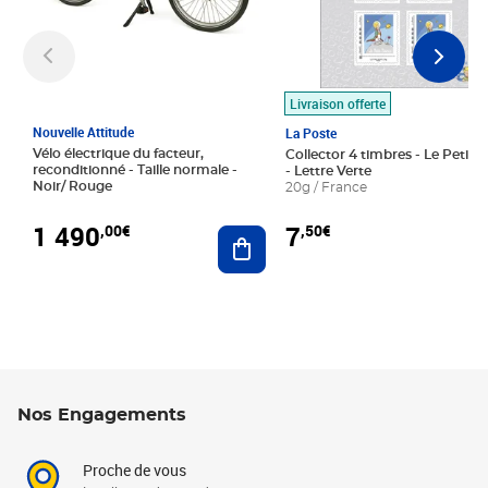
Livraison offerte
Nouvelle Attitude
La Poste
Vélo électrique du facteur,
Collector 4 timbres - Le Petit P
reconditionné - Taille normale -
- Lettre Verte
Noir/ Rouge
20g / France
1 490
7
,00€
,50€
Ajouter au panier
Nos Engagements
Proche de vous