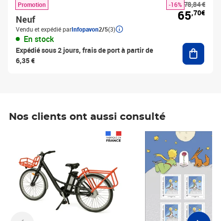
78,84 €
Promotion
-16%
65
,70€
Neuf
Vendu et expédié par
Infopavon
2/5
(3)
En stock
Ajouter
Expédié sous 2 jours, frais de port à partir de
6,35 €
Nos clients ont aussi consulté
Prix 1 490,00€
Prix 7,50€