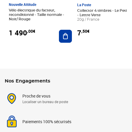
Nouvelle Attitude
La Poste
Vélo électrique du facteur,
Collector 4 timbres - Le Petit P
reconditionné - Taille normale -
- Lettre Verte
Noir/ Rouge
20g / France
1 490
7
,00€
,50€
Ajouter au panier
Nos Engagements
Proche de vous
Localiser un bureau de poste
Paiements 100% sécurisés