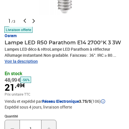
1
/3
Livraison offerte
Osram
Lampe LED R50 Parathom E14 2700°K 3 3W
Lampes LED déco & rétroLampe LED Parathom à réflecteur
Allumage instantané.Non gradable. Faisceau : 36°. IRC ≥ 80.
Tension : 220-240V.Durée de vie moyenne : 15 000 h.DescriptionLe
Voir la description
produit Allumage instantané.Non gradable. Faisceau : 36°. IRC ≥
En stock
80. Tension : 220-240V.Durée de vie moyenne : 15 000
48,99 €
h.Caractéristiques
-56%
21
,49€
Prix unitaire TTC
Vendu et expédié par
Réseau Electronique
3.75/5
(106)
Expédié sous 4 jours
livraison offerte
Quantité : 1
Quantité