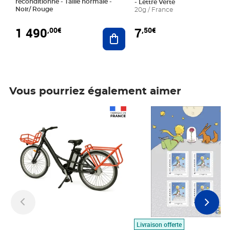
reconditionné - Taille normale -
- Lettre Verte
Noir/ Rouge
20g / France
1 490
7
,00€
,50€
Ajouter au panier
Vous pourriez également aimer
Prix 1 490,00€
Prix 7,50€
Livraison offerte