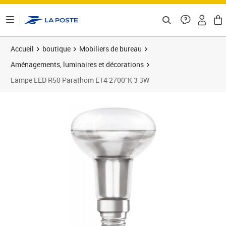
ontenu de la page
Accueil
boutique
Mobiliers de bureau
Aménagements, luminaires et décorations
Lampe LED R50 Parathom E14 2700°K 3 3W
Prix barré 48,99 €
Prix 21,49€