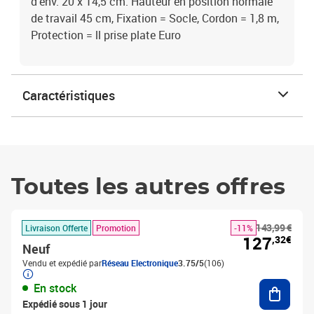
d'env. 20 x 14,5 cm. Hauteur en position normale
de travail 45 cm, Fixation = Socle, Cordon = 1,8 m,
Protection = ll prise plate Euro
Caractéristiques
Toutes les autres offres
143,99 €
Livraison Offerte
Promotion
-11%
127
,32€
Neuf
Vendu et expédié par
Réseau Electronique
3.75/5
(106)
Ajouter
En stock
Expédié sous 1 jour