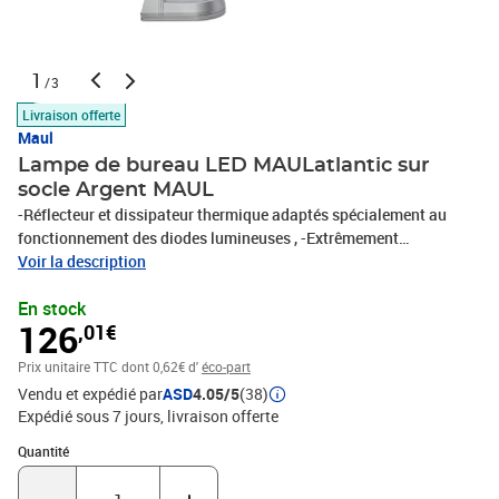
1
/3
Livraison offerte
Maul
Lampe de bureau LED MAULatlantic sur
socle Argent MAUL
-Réflecteur et dissipateur thermique adaptés spécialement au
fonctionnement des diodes lumineuses , -Extrêmement
économique: la consommation d'énergie des diodes lumineuses
Voir la description
est de 80% inférieure à celle d'une lampe filaire , -Discret : le
En stock
réflecteur allongé et le bras filigrane en forme de parallélogramme
126
,01€
s'intègrent décemment dans tout environnement , -Conception
technique de sécurité signée MAUL , -Avec 21 diodes lumineuses,
Prix unitaire TTC
dont 0,62€ d'
éco-part
6500 kelvin, lumière du jour , -Ce luminaire comporte des lampes à
Vendu et expédié par
ASD
4.05/5
(38)
LED intégrées. Les lampes de ce luminaire ne peuvent pas être
Expédié sous 7 jours
livraison offerte
changées , -La durée de vie des diodes lumineuses est de 20.000
heures , -Efficacité énergétique de classe 'A' , -Garanti :
Quantité : 1
Quantité
consommation nulle avec interrupteur coupé , -Consommation
extrêmement faible d'env. 9 Watt , -Consommation d'énergie