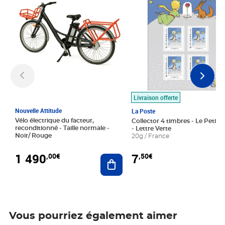
Livraison offerte
Nouvelle Attitude
La Poste
Vélo électrique du facteur,
Collector 4 timbres - Le Petit P
reconditionné - Taille normale -
- Lettre Verte
Noir/ Rouge
20g / France
1 490
7
,00€
,50€
Ajouter au panier
Vous pourriez également aimer