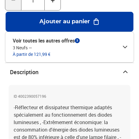
pondérée 9 KWh/1000h , -Éclairement de 2000 lux à 35 cm, flux de
400 lumen , -Bras inférieur de 33 cm et supérieur de 34 cm , -Tête
d'environ 33 x 7 cm en matière plastique , -Interrupteur sur la tête
Ajouter au panier
facilitant l'utilisation , -Réflecteur pour une répartition optimale de
l'éclairage Socle lesté d'env. 20 x 14,5 cm. Hauteur en position
normale de travail 45 cm, Fixation = Socle, Cordon = 1,8 m,
Voir toutes les autres offres
3
Protection = ll prise plate Euro
3 Neufs
—
À partir de 121,99 €
Description
ID 4002390057196
-Réflecteur et dissipateur thermique adaptés
spécialement au fonctionnement des diodes
lumineuses , -Extrêmement économique: la
consommation d'énergie des diodes lumineuses
est de 80% inférieure à celle d'une lampe filaire , -