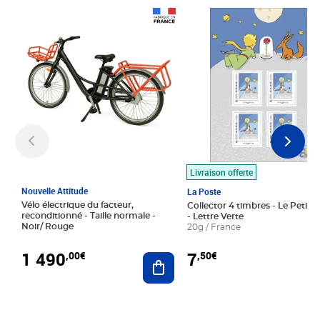
Prix 1 490,00€
Prix 7,50€
Livraison offerte
Nouvelle Attitude
La Poste
Vélo électrique du facteur,
Collector 4 timbres - Le Petit P
reconditionné - Taille normale -
- Lettre Verte
Noir/ Rouge
20g / France
1 490
7
,00€
,50€
Ajouter au panier