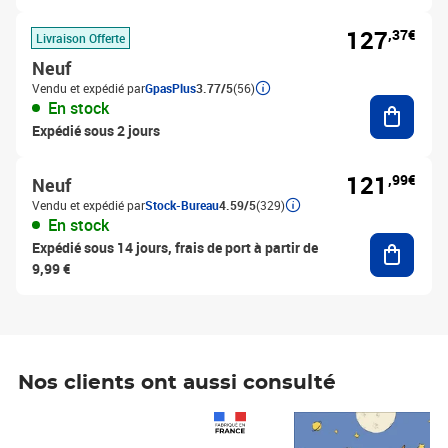
127
,37€
Livraison Offerte
Neuf
Vendu et expédié par
GpasPlus
3.77/5
(56)
Ajouter
En stock
Expédié sous 2 jours
121
,99€
Neuf
Vendu et expédié par
Stock-Bureau
4.59/5
(329)
En stock
Ajouter
Expédié sous 14 jours, frais de port à partir de
9,99 €
Nos clients ont aussi consulté
Prix 1 490,00€
Prix 7,50€