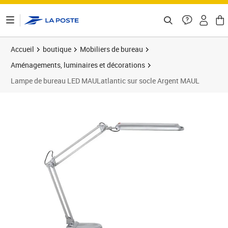
ontenu de la page
Accueil
boutique
Mobiliers de bureau
Aménagements, luminaires et décorations
Lampe de bureau LED MAULatlantic sur socle Argent MAUL
Prix 126,01€
Prix b
Prix 1
Prix 1
Prix 1