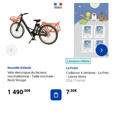
Prix 1 490,00€
Prix 7,50€
Livraison offerte
Nouvelle Attitude
La Poste
Vélo électrique du facteur,
Collector 4 timbres - Le Petit P
reconditionné - Taille normale -
- Lettre Verte
Noir/ Rouge
20g / France
1 490
7
,00€
,50€
Ajouter au panier