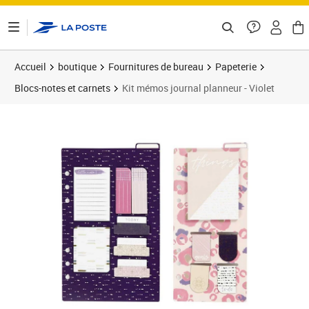
ontenu de la page
Accueil
boutique
Fournitures de bureau
Papeterie
Blocs-notes et carnets
Kit mémos journal planneur - Violet