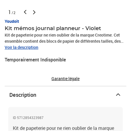
1
/2
Youdoit
Kit mémos journal planneur - Violet
Kit de papeterie pour ne rien oublier de la marque Creotime. Cet
ensemble contient des blocs de papier de différentes tailles, des
post-it et des marque-pages magnétiques. Vous trouverez aussi
Voir la description
de quoi décorer vos calendriers avec ces 2 feuilles de papier
Temporairement Indisponible
cartonné 6 trous. Les couleurs sont assorties. Ecrivez vos listes,
vous ne pourrez rien oublier. Utilisez des feutres fins et des
stickers pour plus de fantaisie. Dimension : 10,3 x 22 + 13,8 x 22
cm. Couleurs : violet et rose.
Garantie légale
Description
ID 5712854323987
Kit de papeterie pour ne rien oublier de la marque