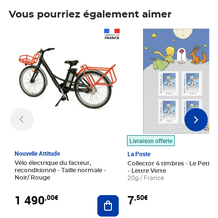
Vous pourriez également aimer
Prix 1 490,00€
Prix 7,50€
Livraison offerte
Nouvelle Attitude
La Poste
Vélo électrique du facteur,
Collector 4 timbres - Le Petit P
reconditionné - Taille normale -
- Lettre Verte
Noir/ Rouge
20g / France
1 490
7
,00€
,50€
Ajouter au panier