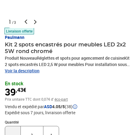
1
/3
Livraison offerte
Paulmann
Kit 2 spots encastrés pour meubles LED 2x2
5W rond chromé
Produit NouveauRéglettes et spots pour agencement de cuisineKit
2 spots encastrés LED 2,5 W pour meubles Pour installation sous
meubles hauts de cuisine, armoires, miroirs…Boîtier
Voir la description
aluminium.Module LED intégré.Température de couleur :
En stock
3000°K.Durée de vie moyenne : 30 000 h.Tension 5 Ans
39
,43€
GarantieDescriptionLe produit Pour installation sous meubles
hauts de cuisine, armoires, miroirsBoîtier aluminium.Module LED
Prix unitaire TTC
dont 0,07€ d'
éco-part
intégré.Température de couleur : 3000°K.Durée de vie moyenne : 30
Vendu et expédié par
ASD
4.05/5
(38)
000 h.Tension : 230/12 V.Non gradable.Ø : 65 mm.Profondeur
Expédié sous 7 jours
livraison offerte
d'encastrement : 28 mm.Faisceau : 85°.Classe II.Caractéristiques
Quantité : 1
Quantité