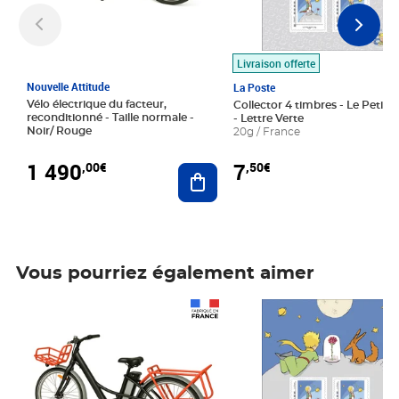
Livraison offerte
Nouvelle Attitude
La Poste
Vélo électrique du facteur,
Collector 4 timbres - Le Petit P
reconditionné - Taille normale -
- Lettre Verte
Noir/ Rouge
20g / France
1 490
7
,00€
,50€
Ajouter au panier
Vous pourriez également aimer
Prix 1 490,00€
Prix 7,50€