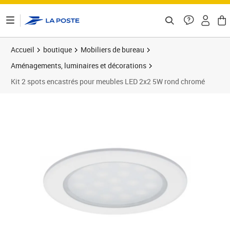
ontenu de la page
Accueil
boutique
Mobiliers de bureau
Aménagements, luminaires et décorations
Kit 2 spots encastrés pour meubles LED 2x2 5W rond chromé
Prix 39,43€
Prix b
Prix 3