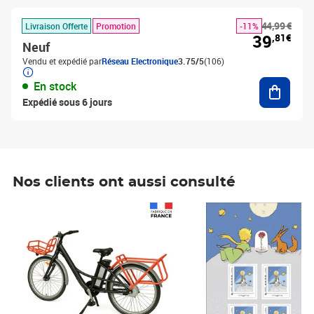
44,99 €
Livraison Offerte
Promotion
-11%
39
,81€
Neuf
Vendu et expédié par
Réseau Electronique
3.75/5
(106)
Ajouter
En stock
Expédié sous 6 jours
Nos clients ont aussi consulté
Prix 1 490,00€
Prix 7,50€