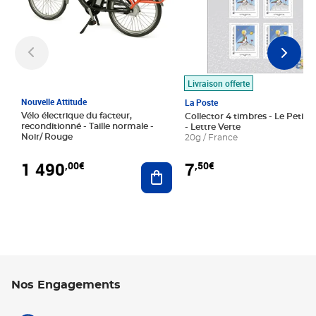
Livraison offerte
Nouvelle Attitude
La Poste
Vélo électrique du facteur,
Collector 4 timbres - Le Petit P
reconditionné - Taille normale -
- Lettre Verte
Noir/ Rouge
20g / France
1 490
7
,00€
,50€
Ajouter au panier
Nos Engagements