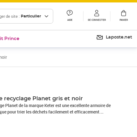
er de site :
Particulier
AIDE
SE CONNECTER
PANIER
Laposte.net
it Prince
noir
Prix 88,61€
 recyclage Planet gris et noir
ge Planet de la marque Keter est une excellente armoire de
çue pour trier les déchets facilement et efficacement.
ésente un aspect et un toucher bois avec les avantages du
0 L : l'armoire de rangement pour le recyclage de la marque
ux sacs poubelles de 110 L. (Les sacs poubelles ne sont pas