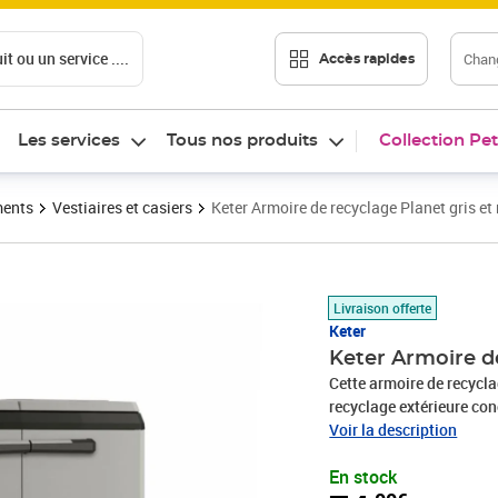
t ou un service ....
Chang
Accès rapides
Les services
Tous nos produits
Collection Pet
ments
Vestiaires et casiers
Keter Armoire de recyclage Planet gris et 
Prix 74,00€
Livraison offerte
Keter
Keter Armoire de
Cette armoire de recycla
recyclage extérieure con
L'armoire avec portes pr
Voir la description
plastique. Capacité 2x11
En stock
Keter peut accueillir de