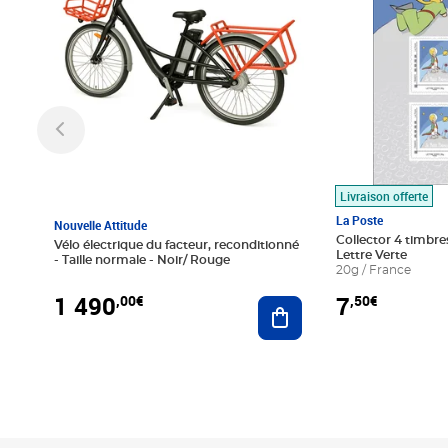
Livraison offerte
La Poste
Nouvelle Attitude
Collector 4 timbres
Vélo électrique du facteur, reconditionné
Lettre Verte
- Taille normale - Noir/ Rouge
20g / France
1 490
7
,00€
,50€
Ajouter au panier