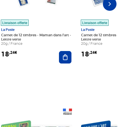
Livraison offerte
Livraison offerte
La Poste
La Poste
Carnet de 12 timbres - Maman dans l'art -
Carnet de 12 timbres - Le bl
Lettre verte
Lettre verte
20g / France
20g / France
18
18
,24€
,24€
r au panier
Ajouter au panier
Prix 18,24€
Prix 18,24€