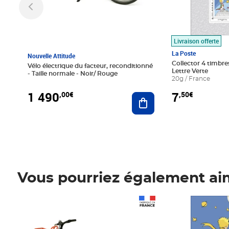
Livraison offerte
La Poste
Nouvelle Attitude
Collector 4 timbres
Vélo électrique du facteur, reconditionné
Lettre Verte
- Taille normale - Noir/ Rouge
20g / France
1 490
7
,00€
,50€
Ajouter au panier
Vous pourriez également ai
Prix 1 490,00€
Prix 7,50€