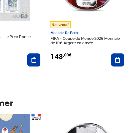
Nouveauté
Monnaie De Paris
 - Le Petit Prince -
FIFA – Coupe du Monde 2026 Monnaie
de 10€ Argent colorisée
148
,00€
Ajouter au panier
Ajoute
mer
Prix 148,00€