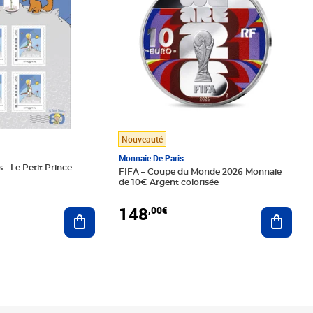
Nouveauté
Monnaie De Paris
 - Le Petit Prince -
FIFA – Coupe du Monde 2026 Monnaie
de 10€ Argent colorisée
148
,00€
Ajouter au panier
Ajoute