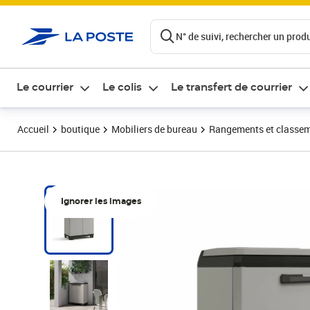
ontenu de la page
N° de suivi, rechercher un produi
Le courrier
Le colis
Le transfert de courrier
Accueil
boutique
Mobiliers de bureau
Rangements et classe
Ignorer les images