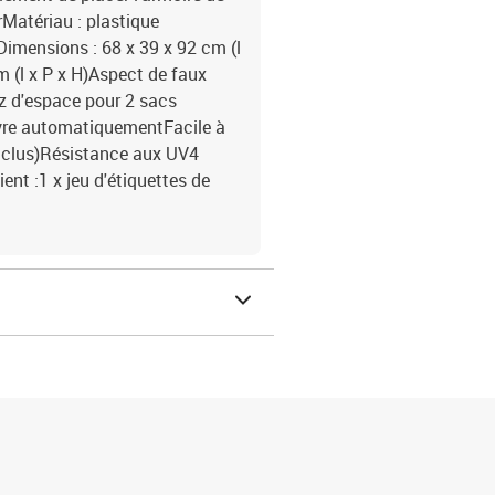
rMatériau : plastique
eDimensions : 68 x 39 x 92 cm (l
m (l x P x H)Aspect de faux
 d'espace pour 2 sacs
uvre automatiquementFacile à
 inclus)Résistance aux UV4
ent :1 x jeu d'étiquettes de