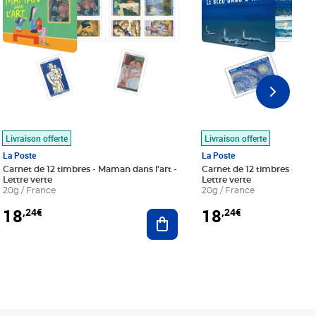
Livraison offerte
Livraison offerte
La Poste
La Poste
Carnet de 12 timbres - Maman dans l'art -
Carnet de 12 timbres - Le bl
Lettre verte
Lettre verte
20g / France
20g / France
18
18
,24€
,24€
r au panier
Ajouter au panier