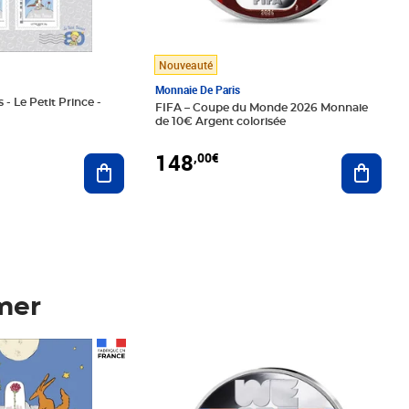
Nouveauté
Monnaie De Paris
 - Le Petit Prince -
FIFA – Coupe du Monde 2026 Monnaie
de 10€ Argent colorisée
148
,00€
Ajouter au panier
Ajoute
mer
Prix 148,00€