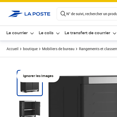
ontenu de la page
N° de suivi, rechercher un produi
Le courrier
Le colis
Le transfert de courrier
Accueil
boutique
Mobiliers de bureau
Rangements et classe
Ignorer les images