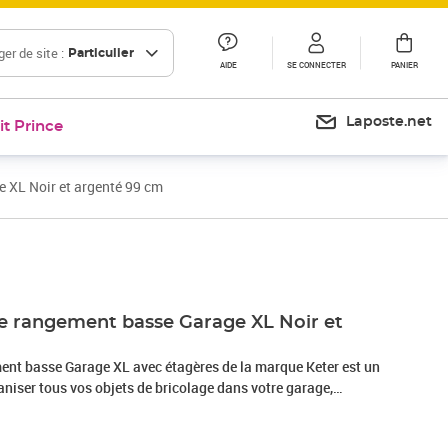
er de site :
Particulier
AIDE
SE CONNECTER
PANIER
Laposte.net
it Prince
 XL Noir et argenté 99 cm
e rangement basse Garage XL Noir et
ent basse Garage XL avec étagères de la marque Keter est un
aniser tous vos objets de bricolage dans votre garage,
ls. Elle fournit les fonctionnalités dont vous avez besoin dans
e armoire comporte des étagères réglables, qui peuvent être