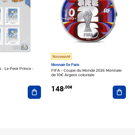
Nouveauté
Monnaie De Paris
 - Le Petit Prince -
FIFA – Coupe du Monde 2026 Monnaie
de 10€ Argent colorisée
148
,00€
Ajouter au panier
Ajoute