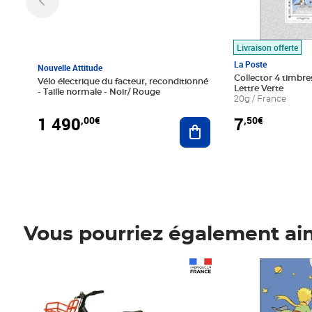
Livraison offerte
La Poste
Nouvelle Attitude
Collector 4 timbres
Vélo électrique du facteur, reconditionné
Lettre Verte
- Taille normale - Noir/ Rouge
20g / France
1 490
7
,00€
,50€
Ajouter au panier
Vous pourriez également ai
Prix 1 490,00€
Prix 7,50€