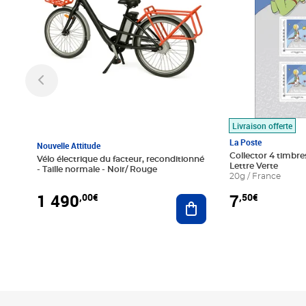
Livraison offerte
La Poste
Nouvelle Attitude
Collector 4 timbres
Vélo électrique du facteur, reconditionné
Lettre Verte
- Taille normale - Noir/ Rouge
20g / France
1 490
7
,00€
,50€
Ajouter au panier