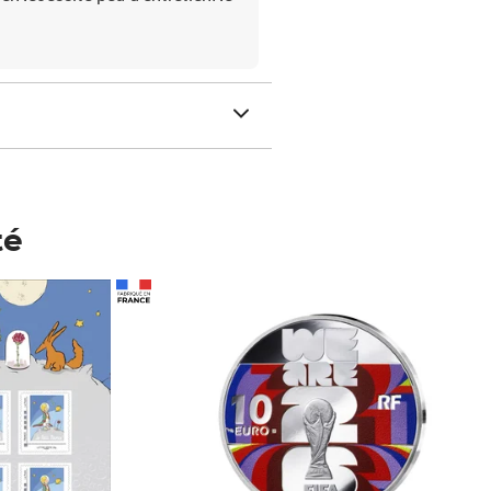
té
Prix 148,00€