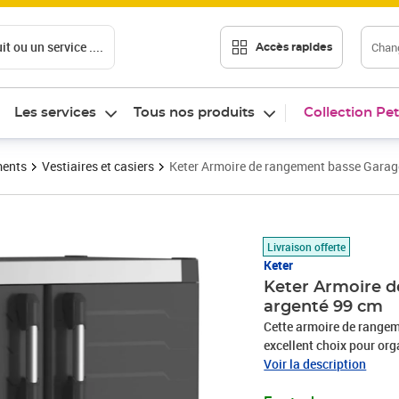
t ou un service ....
Chang
Accès rapides
Les services
Tous nos produits
Collection Pet
ments
Vestiaires et casiers
Keter Armoire de rangement basse Garage
Prix 177,97€
Livraison offerte
Keter
Keter Armoire d
argenté 99 cm
Cette armoire de rangem
excellent choix pour org
débarras ou salle à outi
Voir la description
un design élégant ! Cett