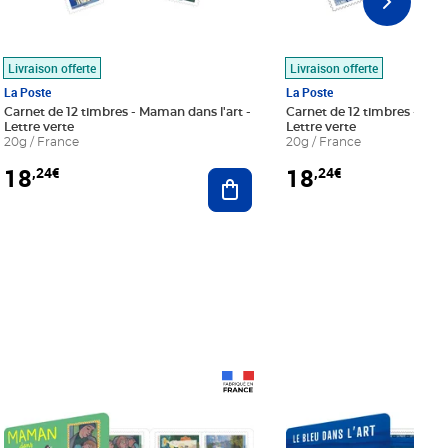
Livraison offerte
Livraison offerte
La Poste
La Poste
Carnet de 12 timbres - Maman dans l'art -
Carnet de 12 timbres - Le bl
Lettre verte
Lettre verte
20g / France
20g / France
18
18
,24€
,24€
r au panier
Ajouter au panier
Prix 18,24€
Prix 18,24€