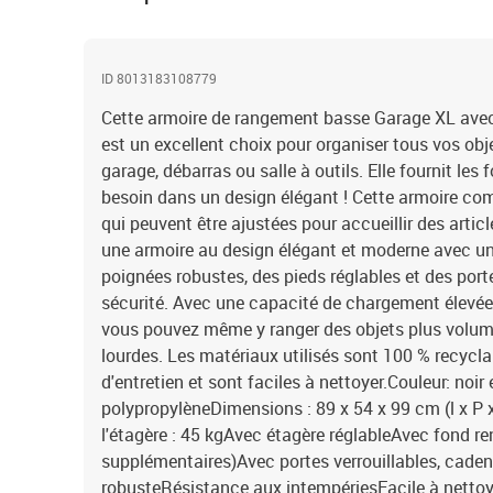
ID 8013183108779
Cette armoire de rangement basse Garage XL avec
est un excellent choix pour organiser tous vos obj
garage, débarras ou salle à outils. Elle fournit les
besoin dans un design élégant ! Cette armoire com
qui peuvent être ajustées pour accueillir des article
une armoire au design élégant et moderne avec u
poignées robustes, des pieds réglables et des porte
sécurité. Avec une capacité de chargement élevée 
vous pouvez même y ranger des objets plus volu
lourdes. Les matériaux utilisés sont 100 % recycla
d'entretien et sont faciles à nettoyer.Couleur: noir
polypropylèneDimensions : 89 x 54 x 99 cm (l x P
l'étagère : 45 kgAvec étagère réglableAvec fond re
supplémentaires)Avec portes verrouillables, cade
robusteRésistance aux intempériesFacile à nettoy