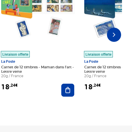
Livraison offerte
Livraison offerte
La Poste
La Poste
Carnet de 12 timbres - Maman dans l'art -
Carnet de 12 timbres - Le bl
Lettre verte
Lettre verte
20g / France
20g / France
18
18
,24€
,24€
r au panier
Ajouter au panier