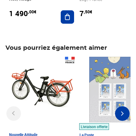
1 490
7
,00€
,50€
Ajouter au panier
Vous pourriez également aimer
Prix 1 490,00€
Prix 7,50€
Livraison offerte
Nouvelle Attitude
La Poste