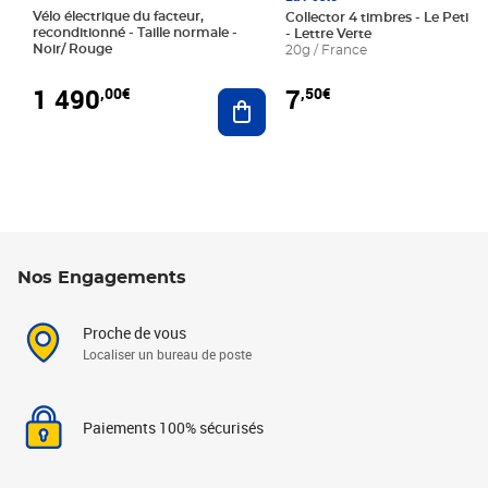
Vélo électrique du facteur,
Collector 4 timbres - Le Petit P
reconditionné - Taille normale -
- Lettre Verte
Noir/ Rouge
20g / France
1 490
7
,00€
,50€
Ajouter au panier
Nos Engagements
Proche de vous
Localiser un bureau de poste
Paiements 100% sécurisés