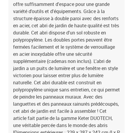
marron / anthraciteMatériau : plastique (PP) avec renfort en
offre suffisamment d'espace pour une grande
acierAvec languettes et panneaux rainurés prédécoupésParois
variété d'outils et d'équipements. Grâce à la
doublesAvec porte double robuste, fenêtre en style victorien et un
structure épaisse à double paroi avec des renforts
puits de lumièrePlancher résistantToit durable supportant la neige
en acier, cet abri de jardin de haute qualité est très
jusqu'à 100 kg / m²Plafond hautSystème de verrouillage en acier
durable. Cet abri dispose d'un sol robuste en
inoxydable (serrure non incluse)Avec des murs à peindreFaible
polypropylène. Les doubles portes peuvent être
maintenanceAssemblage facilePoids net : 166 kgMatériau sans
entretienAspect naturelFacile à concevoirFacile à peindreContient
fermées facilement et le système de verrouillage
1 fenêtre qui peut être placée à gauche ou à droite
en acier inoxydable offre une sécurité
supplémentaire (cadenas non inclus). L'abri de
jardin a un puits de lumière et une fenêtre en style
victorien pour laisser entrer plus de lumière
naturelle. Cet abri durable est construit en
polypropylène unique sans entretien, ce qui permet
de peindre les panneaux muraux. Avec des
languettes et des panneaux rainurés prédécoupés,
cet abri de jardin est facile à assembler ! Cet
article fait partie de la gamme Keter DUOTECH,
une véritable percée dans le monde des abris
!Dimensions extérieures : 229 x 287 x 242 cm (l x P