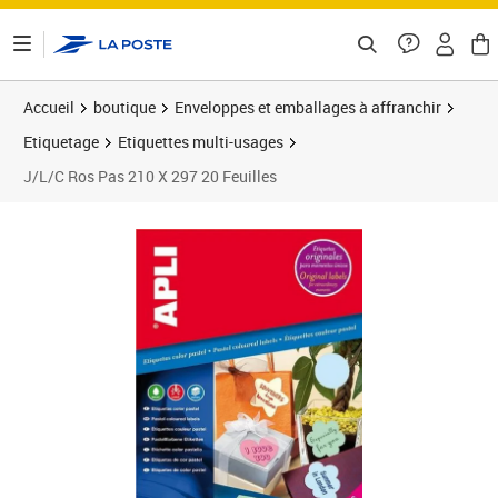
ontenu de la page
Accueil
boutique
Enveloppes et emballages à affranchir
Etiquetage
Etiquettes multi-usages
J/L/C Ros Pas 210 X 297 20 Feuilles
Prix 30,63€