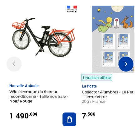
Prix 1 490,00€
Prix 7,50€
Livraison offerte
Nouvelle Attitude
La Poste
Vélo électrique du facteur,
Collector 4 timbres - Le Petit P
reconditionné - Taille normale -
- Lettre Verte
Noir/ Rouge
20g / France
1 490
7
,00€
,50€
Ajouter au panier