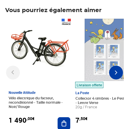
Vous pourriez également aimer
Prix 1 490,00€
Prix 7,50€
Livraison offerte
Nouvelle Attitude
La Poste
Vélo électrique du facteur,
Collector 4 timbres - Le Petit P
reconditionné - Taille normale -
- Lettre Verte
Noir/ Rouge
20g / France
1 490
7
,00€
,50€
Ajouter au panier