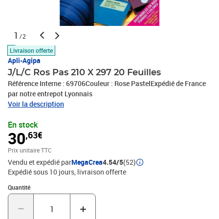
1
/2
Livraison offerte
Apli-Agipa
J/L/C Ros Pas 210 X 297 20 Feuilles
Référence Interne : 69706Couleur : Rose PastelExpédié de France
par notre entrepot Lyonnais
Voir la description
En stock
30
,63€
Prix unitaire TTC
Vendu et expédié par
MegaCrea
4.54/5
(52)
Expédié sous 10 jours
livraison offerte
Quantité : 1
Quantité