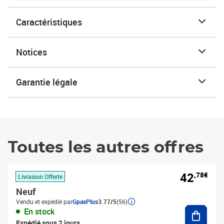
Caractéristiques
Notices
Garantie légale
Toutes les autres offres
42
,78€
Livraison Offerte
Neuf
Vendu et expédié par
GpasPlus
3.77/5
(56)
Ajouter
En stock
Expédié sous 2 jours