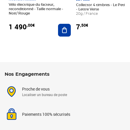
Vélo électrique du facteur,
Collector 4 timbres - Le Petit P
reconditionné - Taille normale -
- Lettre Verte
Noir/ Rouge
20g / France
1 490
7
,00€
,50€
Ajouter au panier
Nos Engagements
Proche de vous
Localiser un bureau de poste
Paiements 100% sécurisés