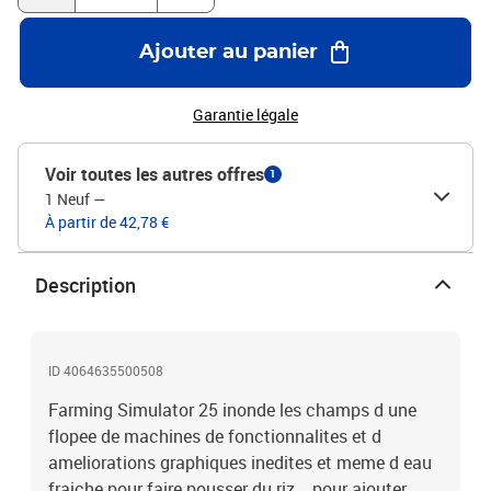
verdoyants situes entre etangs et rivieres... vous aident dans vos
activites d agriculture de sylviculture et d elevage d animaux.
Ajouter au panier
Garantie légale
Voir toutes les autres offres
1
1 Neuf
—
À partir de 42,78 €
Description
ID 4064635500508
Farming Simulator 25 inonde les champs d une
flopee de machines de fonctionnalites et d
ameliorations graphiques inedites et meme d eau
fraiche pour faire pousser du riz... pour ajouter