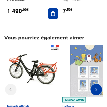
20g / France
1 490
7
,00€
,50€
Ajouter au panier
Vous pourriez également aimer
Prix 1 490,00€
Prix 7,50€
Livraison offerte
Nouvelle Attitude
La Poste