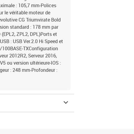
ximale : 105,7 mm-Polices
r le véritable moteur de
olutive CG Triumvirate Bold
ssion standard : 178 mm par
(EPL2, ZPL2, DPL)Ports et
e USB : USB Ver.2.0 Hi Speed et
e 10/100BASE-TXConfiguration
rveur 2012R2, Serveur 2016,
5 ou version ultérieure-IOS :
rgeur : 248 mm-Profondeur :