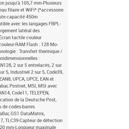
ion jusqu'à 105,7 mm-Plusieurs
eau filaire et WiFi* (*accessoire
aute capacité 450m
atible avec les langages FBPL-
argement latéral des
cran tactile couleur
e couleur-RAM Flash : 128 Mo-
nologie : Transfert thermique /
nidimensionnelles :
28, 2 sur 5 entrelacés, 2 sur
r 5, Industriel 2 sur 5, Code39,
, EAN8, UPCA, UPCE, EAN et
bar, Postnet, MSI, MSI avec
 EAN14, Code11, TELEPEN,
cation de la Deutsche Post,
 de codes-barres
aBar, GS1 DataMatrix,
7, TLC39-Capteur de détection
 : 120 mm-Longueur maximale