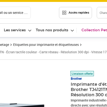
t ou un service ....
Chang
Accès rapides
Les services
Tous nos produits
Collection Pet
uetage
Etiquettes pour imprimante et étiquetteuses
 - Écran tactile couleur - Carte réseau - Résolution 300 dpi - Vitesse 1
Prix barré 1483,99 €
Prix 604,32€
Livraison offerte
Brother
Imprimante d'ét
Brother TJ4121TN
Résolution 300 d
Imprimante industrielle 
directe avec une résoluti