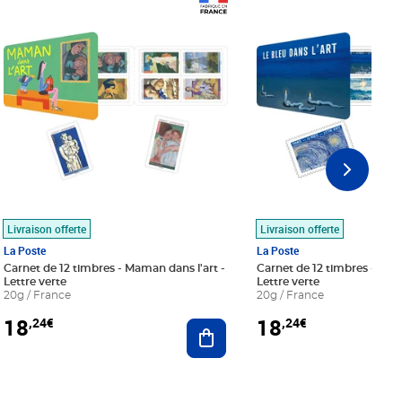
Prix 18,24€
Prix 18,24€
Livraison offerte
Livraison offerte
La Poste
La Poste
Carnet de 12 timbres - Maman dans l'art -
Carnet de 12 timbres - Le bl
Lettre verte
Lettre verte
20g / France
20g / France
18
18
,24€
,24€
r au panier
Ajouter au panier