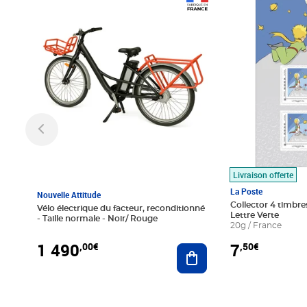
Prix 1 490,00€
Prix 7,50€
Livraison offerte
La Poste
Nouvelle Attitude
Collector 4 timbres
Vélo électrique du facteur, reconditionné
Lettre Verte
- Taille normale - Noir/ Rouge
20g / France
1 490
7
,00€
,50€
Ajouter au panier