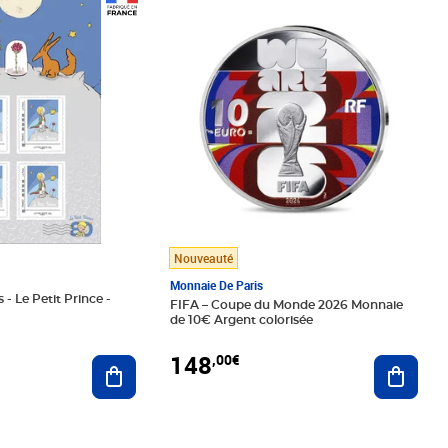
Prix 148,00€
Nouveauté
Monnaie De Paris
 - Le Petit Prince -
FIFA – Coupe du Monde 2026 Monnaie
de 10€ Argent colorisée
148
,00€
Ajouter au panier
Ajoute