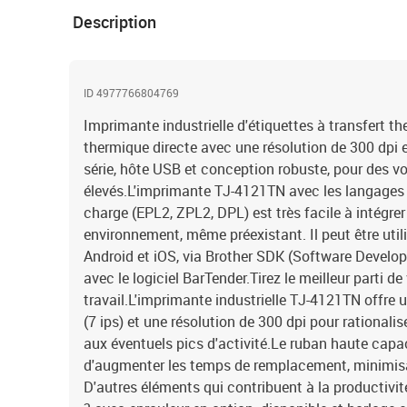
Description
ID 4977766804769
Imprimante industrielle d'étiquettes à transfert t
thermique directe avec une résolution de 300 dpi et
série, hôte USB et conception robuste, pour des v
élevés.L'imprimante TJ-4121TN avec les langages
charge (EPL2, ZPL2, DPL) est très facile à intégre
environnement, même préexistant. Il peut être util
Android et iOS, via Brother SDK (Software Develop
avec le logiciel BarTender.Tirez le meilleur parti de
travail.L'imprimante industrielle TJ-4121TN offre
(7 ips) et une résolution de 300 dpi pour rationalis
aux éventuels pics d'activité.Le ruban haute cap
d'augmenter les temps de remplacement, minimisan
D'autres éléments qui contribuent à la productivit