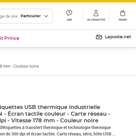
er de site :
Particulier
AIDE
SE CONNECTER
PANIER
Laposte.net
it Prince
78 mm - Couleur noire
Prix 1 150,60€
Prix barré 1455,62 €
Prix 1 213,02€
iquettes USB thermique industrielle
 - Écran tactile couleur - Carte réseau -
pi - Vitesse 178 mm - Couleur noire
d'étiquettes à transfert thermique et technologie thermique
on de 300 dpi et écran tactile. Carte réseau, série, hôte USB et