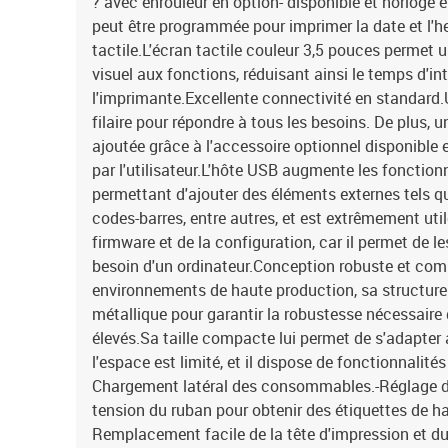
? avec enrouleur en option- disponible et horloge en
peut être programmée pour imprimer la date et l'he
tactile.L'écran tactile couleur 3,5 pouces permet 
visuel aux fonctions, réduisant ainsi le temps d'in
l'imprimante.Excellente connectivité en standard.
filaire pour répondre à tous les besoins. De plus, 
ajoutée grâce à l'accessoire optionnel disponible e
par l'utilisateur.L'hôte USB augmente les fonction
permettant d'ajouter des éléments externes tels q
codes-barres, entre autres, et est extrêmement util
firmware et de la configuration, car il permet de l
besoin d'un ordinateur.Conception robuste et co
environnements de haute production, sa structure 
métallique pour garantir la robustesse nécessaire
élevés.Sa taille compacte lui permet de s'adapte
l'espace est limité, et il dispose de fonctionnalité
Chargement latéral des consommables.-Réglage de l
tension du ruban pour obtenir des étiquettes de ha
Remplacement facile de la tête d'impression et du