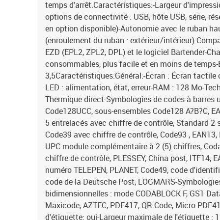
temps d'arrêt.Caractéristiques:-Largeur d'impress
options de connectivité : USB, hôte USB, série, rés
en option disponible)-Autonomie avec le ruban h
(enroulement du ruban : extérieur/intérieur)-Comp
EZD (EPL2, ZPL2, DPL) et le logiciel Bartender-Ch
consommables, plus facile et en moins de temps-É
3,5Caractéristiques:Général:-Écran : Écran tactil
LED : alimentation, état, erreur-RAM : 128 Mo-Tech
Thermique direct-Symbologies de codes à barres u
Code128UCC, sous-ensembles Code128 A?B?C, EAN1
5 entrelacés avec chiffre de contrôle, Standard 2 su
Code39 avec chiffre de contrôle, Code93 , EAN13
UPC module complémentaire à 2 (5) chiffres, Coda
chiffre de contrôle, PLESSEY, China post, ITF14,
numéro TELEPEN, PLANET, Code49, code d'identifi
code de la Deutsche Post, LOGMARS-Symbologies
bidimensionnelles : mode CODABLOCK F, GS1 Dat
Maxicode, AZTEC, PDF417, QR Code, Micro PDF41
d'étiquette: oui-Largeur maximale de l'étiquette