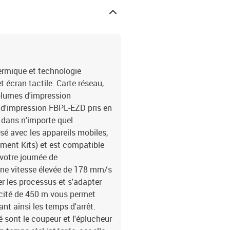
compacte.Conçue pour le
et interne est métalliqu
d'impression élevés.Sa 
où l'espace est limité, e
Chargement latéral des 
tension du ruban pour ob
Remplacement facile de 
hermique et technologie
d'arrêt.Caractéristique
 écran tactile. Carte réseau,
connectivité : USB, hôte 
olumes d'impression
disponible)-Autonomie a
 d'impression FBPL-EZD pris en
extérieur/intérieur)-Co
r dans n'importe quel
logiciel Bartender-Char
isé avec les appareils mobiles,
temps-Écran tactile coul
couleur-RAM Flash : 128
ment Kits) et est compatible
Technologie : Transfert
 votre journée de
unidimensionnelles : C
 une vitesse élevée de 178 mm/s
entrelacés, 2 sur 5 entre
er les processus et s'adapter
sur 5, Code39, Code39 a
acité de 450 m vous permet
EAN et UPC module compl
t ainsi les temps d'arrêt.
chiffre de contrôle, PL
é sont le coupeur et l'éplucheur
TELEPEN, PLANET, Code49
Deutsche Post, LOGMARS