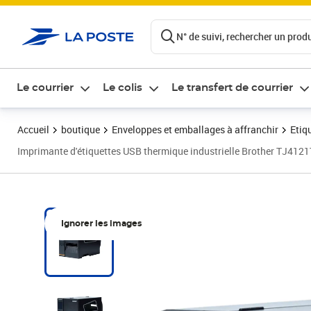
ontenu de la page
N° de suivi, rechercher un produi
Le courrier
Le colis
Le transfert de courrier
Accueil
boutique
Enveloppes et emballages à affranchir
Etiq
Imprimante d'étiquettes USB thermique industrielle Brother TJ4121TN
Ignorer les images