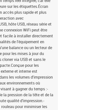
 temps réel intégrée, car elle
CODABLOCK F, GS1 DataB
ure sur les étiquettes.Écran
Micro PDF417, TLC39-Cap
un accès plus rapide et plus
l'étiquette : 120 mm-L
teraction avec
d'impression maximale :
USB, hôte USB, réseau série et
alphanumériques pour l
une connexion WiFi peut être
une police évolutive CG
t facile à installer directement
d'impression standard 
EZD (EPL2, ZPL2, DPL)Por
nalités de l'équipement en
USB : USB Ver.2.0 Hi Spe
u'une balance ou un lecteur de
10/100BASE-TXConfigura
e pour les mises à jour du
Serveur 2012R2, Serveu
es cloner via USB et sans le
ou version ultérieure-IO
mpacte.Conçue pour les
248 mm-Profondeur : 4
externe et interne est
 dans les volumes d'impression
r aux environnements où
s visant à gagner du temps :-
a pression de la tête et de la
ute qualité d'impression.-
 rouleau pour minimiser les