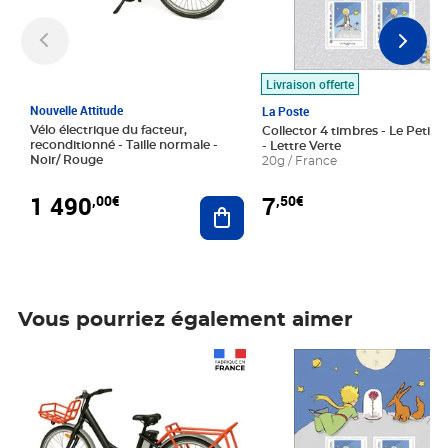
Livraison offerte
Nouvelle Attitude
La Poste
Vélo électrique du facteur,
Collector 4 timbres - Le Petit P
reconditionné - Taille normale -
- Lettre Verte
Noir/ Rouge
20g / France
1 490
7
,00€
,50€
Ajouter au panier
Vous pourriez également aimer
Prix 1 490,00€
Prix 7,50€