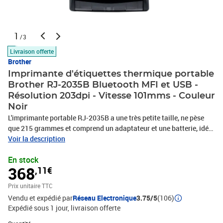
1
/3
Livraison offerte
Brother
Imprimante d'étiquettes thermique portable
Brother RJ-2035B Bluetooth MFI et USB -
Résolution 203dpi - Vitesse 101mms - Couleur
Noir
L'imprimante portable RJ-2035B a une très petite taille, ne pèse
que 215 grammes et comprend un adaptateur et une batterie, idéal
pour imprimer facilement en déplacement. Pour l'adapter aux
Voir la description
différents besoins d'utilisation, elle dispose d'une grande variété
En stock
d'accessoires pour la gestion des supports d'impression, des bases
368
,11€
de chargement et des étuis.Facile à intégrer.Son intégration est
très simple grâce aux langages d'impression pris en charge tels
Prix unitaire TTC
que ZPL, CPZL et ESC-POS* (*téléchargement gratuit sur
Vendu et expédié par
Réseau Electronique
3.75/5
(106)
http://solutions.brother.com).Il est compatible avec les
Expédié sous 1 jour
livraison offerte
contrôleurs Windows, Mac, Linux et OPOS. De plus, il comprend
une connexion USB et Bluetooth et est compatible avec les
Quantité : 1