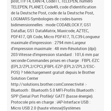
post, ITF14, EAN14, Code11, TELEPEN, numéro
TELEPEN, PLANET, Code49, code d'identification
de la Deutsche Post, code de la Deutsche Post,
LOGMARS-Symbologies de codes-barres
bidimensionnelles : mode CODABLOCK F, GS1
DataBar, GS1 DataMatrix, Maxicode, AZTEC,
PDF417, QR Code, Micro PDF417, TLC39-Longueur
maximale d'impression : 2794 mm-Largeur
d'impression maximale : 48 mm-Résolution (dpi):
203-Vitesse d'impression standard : 101,6 mm par
seconde-Commandes prises en charge : FBPL-EZC
(EPL2/ZPL2/CPCL)FBPL-EZP (EPL2/ZPL2/ESC-
POS) ? téléchargement gratuit depuis le Brother
Solution Center
http://solutions.brother.comConnectivité :-
Bluetooth : Bluetooth 5.0 MFI-Profils Bluetooth :
SPP (Serial Port Profile)/ GATT (basse énergie).
Protocole pris en charge : iAP-Interface USB :
Micro USB 2.0 (haute vitesse)Systèmes