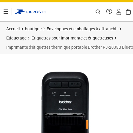
ontenu de la page
Accueil
boutique
Enveloppes et emballages à affranchir
Etiquetage
Etiquettes pour imprimante et étiquetteuses
Imprimante d'étiquettes thermique portable Brother RJ-2035B Blueto
Prix 368,11€