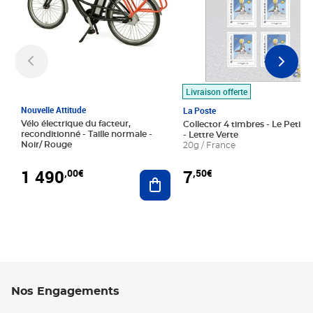
Livraison offerte
Nouvelle Attitude
La Poste
Vélo électrique du facteur,
Collector 4 timbres - Le Petit P
reconditionné - Taille normale -
- Lettre Verte
Noir/ Rouge
20g / France
1 490
7
,00€
,50€
Ajouter au panier
Nos Engagements