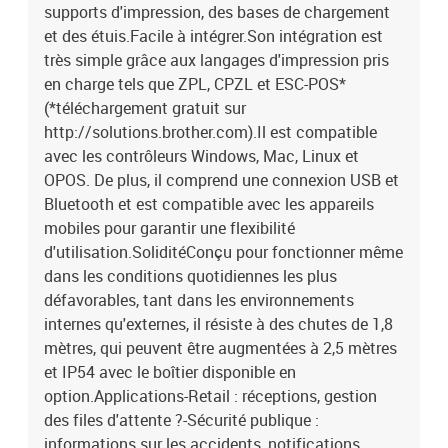
supports d'impression, des bases de chargement
PLESSEY, China post, ITF14, EAN14, Code11, TELEPEN, numéro
TELEPEN, PLANET, Code49, code d'identification de la Deutsche
et des étuis.Facile à intégrer.Son intégration est
Post, code de la Deutsche Post, LOGMARS-Symbologies de codes-
très simple grâce aux langages d'impression pris
barres bidimensionnelles : mode CODABLOCK F, GS1 DataBar, GS1
en charge tels que ZPL, CPZL et ESC-POS*
DataMatrix, Maxicode, AZTEC, PDF417, QR Code, Micro PDF417,
(*téléchargement gratuit sur
TLC39-Longueur maximale d'impression : 2794 mm-Largeur
http://solutions.brother.com).Il est compatible
d'impression maximale : 48 mm-Résolution (dpi): 203-Vitesse
avec les contrôleurs Windows, Mac, Linux et
d'impression standard : 101,6 mm par seconde-Commandes prises
OPOS. De plus, il comprend une connexion USB et
en charge : FBPL-EZC (EPL2/ZPL2/CPCL)FBPL-EZP
(EPL2/ZPL2/ESC-POS) ? téléchargement gratuit depuis le Brother
Bluetooth et est compatible avec les appareils
Solution Center http://solutions.brother.comConnectivité :-
mobiles pour garantir une flexibilité
Bluetooth : Bluetooth 5.0 MFI-Profils Bluetooth : SPP (Serial Port
d'utilisation.SoliditéConçu pour fonctionner même
Profile)/ GATT (basse énergie). Protocole pris en charge : iAP-
dans les conditions quotidiennes les plus
Interface USB : Micro USB 2.0 (haute vitesse)Systèmes
défavorables, tant dans les environnements
d'exploitation et logiciels :-Windows : Serveur 2012, Serveur
internes qu'externes, il résiste à des chutes de 1,8
2012R2, Serveur 2016, Serveur 2019, Windows 10, Windows 7,
mètres, qui peuvent être augmentées à 2,5 mètres
Windows 8.1Dimensions et poids:-Dimensions : 79 mm (L) x 116
mm (H) x 36,5 mm (P)-Poids : 215g
et IP54 avec le boîtier disponible en
option.Applications-Retail : réceptions, gestion
des files d'attente ?-Sécurité publique :
informations sur les accidents, notifications