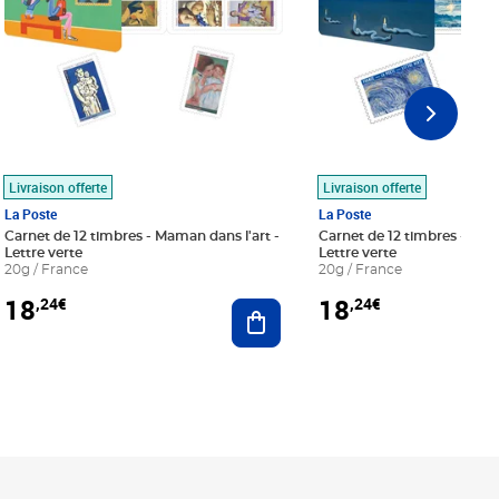
Livraison offerte
Livraison offerte
La Poste
La Poste
Carnet de 12 timbres - Maman dans l'art -
Carnet de 12 timbres - Le bl
Lettre verte
Lettre verte
20g / France
20g / France
18
18
,24€
,24€
r au panier
Ajouter au panier