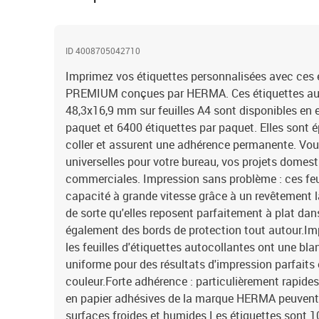
ID 4008705042710
Imprimez vos étiquettes personnalisées avec ces
PREMIUM conçues par HERMA. Ces étiquettes au
48,3x16,9 mm sur feuilles A4 sont disponibles en 
paquet et 6400 étiquettes par paquet. Elles sont ép
coller et assurent une adhérence permanente. Vous
universelles pour votre bureau, vos projets domest
commerciales. Impression sans problème : ces feui
capacité à grande vitesse grâce à un revêtement l
de sorte qu'elles reposent parfaitement à plat dan
également des bords de protection tout autour.Impr
les feuilles d'étiquettes autocollantes ont une bl
uniforme pour des résultats d'impression parfaits 
couleur.Forte adhérence : particulièrement rapides e
en papier adhésives de la marque HERMA peuvent 
surfaces froides et humides.Les étiquettes sont 10