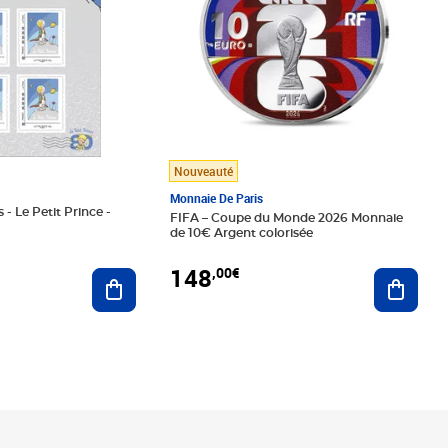
Nouveauté
Monnaie De Paris
 - Le Petit Prince -
FIFA – Coupe du Monde 2026 Monnaie
de 10€ Argent colorisée
148
,00€
Ajouter au panier
Ajoute