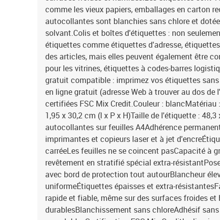
comme les vieux papiers, emballages en carton rec
autocollantes sont blanchies sans chlore et dotée
solvant.Colis et boîtes d'étiquettes : non seulemen
étiquettes comme étiquettes d'adresse, étiquettes 
des articles, mais elles peuvent également être c
pour les vitrines, étiquettes à codes-barres logisti
gratuit compatible : imprimez vos étiquettes sans t
en ligne gratuit (adresse Web à trouver au dos de l
certifiées FSC Mix Credit.Couleur : blancMatériau 
1,95 x 30,2 cm (l x P x H)Taille de l'étiquette : 48,
autocollantes sur feuilles A4Adhérence permanen
imprimantes et copieurs laser et à jet d'encreÉtiq
carréeLes feuilles ne se coincent pasCapacité à g
revêtement en stratifié spécial extra-résistantPos
avec bord de protection tout autourBlancheur élev
uniformeÉtiquettes épaisses et extra-résistantes
rapide et fiable, même sur des surfaces froides et
durablesBlanchissement sans chloreAdhésif sans