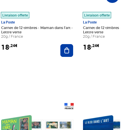
Livraison offerte
Livraison offerte
La Poste
La Poste
Carnet de 12 timbres - Maman dans l'art -
Carnet de 12 timbres - Le bl
Lettre verte
Lettre verte
20g / France
20g / France
18
18
,24€
,24€
r au panier
Ajouter au panier
Prix 18,24€
Prix 18,24€