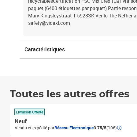
recyclablesCertification FSC Mix CreditLa livraison
paquet (6400 étiquettes par paquet) Partie respon
Mary Kingsleystraat 1 5928SK Venlo The Netherl
safety@vidaxl.com
Caractéristiques
Toutes les autres offres
Livraison Offerte
Neuf
Vendu et expédié par
Réseau Electronique
3.75/5
(106)