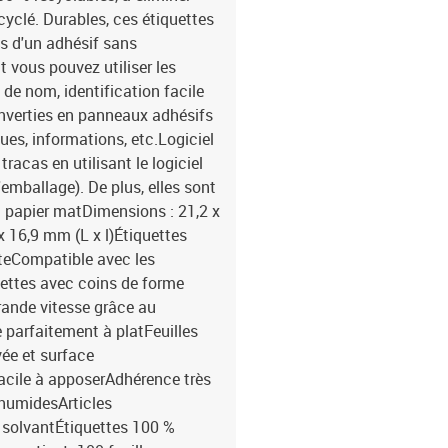
yclé. Durables, ces étiquettes
s d'un adhésif sans
t vous pouvez utiliser les
de nom, identification facile
onverties en panneaux adhésifs
ques, informations, etc.Logiciel
racas en utilisant le logiciel
'emballage). De plus, elles sont
: papier matDimensions : 21,2 x
3 x 16,9 mm (L x l)Étiquettes
teCompatible avec les
uettes avec coins de forme
rande vitesse grâce au
e parfaitement à platFeuilles
ée et surface
Facile à apposerAdhérence très
 humidesArticles
 solvantÉtiquettes 100 %