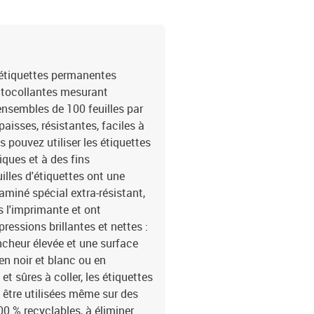
grande vitesse grâce au 
parfaitement à platFeuil
surface uniformeÉtiquet
très rapide et fiable, m
durablesBlanchissement
 étiquettes permanentes
recyclablesCertification
tocollantes mesurant
(6400 étiquettes par paqu
ensembles de 100 feuilles par
Kingsleystraat 1 5928S
aisses, résistantes, faciles à
 pouvez utiliser les étiquettes
iques et à des fins
lles d'étiquettes ont une
aminé spécial extra-résistant,
s l'imprimante et ont
essions brillantes et nettes :
ancheur élevée et une surface
en noir et blanc ou en
t sûres à coller, les étiquettes
être utilisées même sur des
0 % recyclables, à éliminer