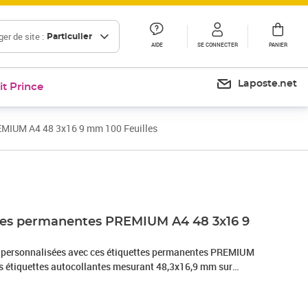
er de site :
Particulier
AIDE
SE CONNECTER
PANIER
Laposte.net
it Prince
MIUM A4 48 3x16 9 mm 100 Feuilles
Prix 41,95€
Prix 33,36€
es permanentes PREMIUM A4 48 3x16 9
s personnalisées avec ces étiquettes permanentes PREMIUM
 étiquettes autocollantes mesurant 48,3x16,9 mm sur
bles en ensembles de 100 feuilles par paquet et 6400
les sont épaisses, résistantes, faciles à coller et assurent une