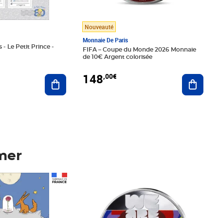
Nouveauté
Monnaie De Paris
 - Le Petit Prince -
FIFA – Coupe du Monde 2026 Monnaie
de 10€ Argent colorisée
148
,00€
Ajouter au panier
Ajoute
mer
Prix 148,00€