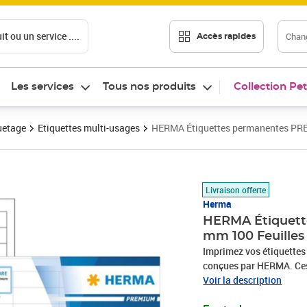
t ou un service ....
Chang
Accès rapides
Les services
Tous nos produits
Collection Pet
uetage
Etiquettes multi-usages
HERMA Étiquettes permanentes PRE
Prix 38,11€
Livraison offerte
Herma
HERMA Étiquett
mm 100 Feuilles
Imprimez vos étiquette
conçues par HERMA. Ces
feuilles A4 sont disponi
Voir la description
étiquettes par paquet. El