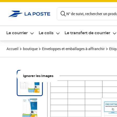
ontenu de la page
N° de suivi, rechercher un produi
Le courrier
Le colis
Le transfert de courrier
Accueil
boutique
Enveloppes et emballages à affranchir
Etiq
Ignorer les images