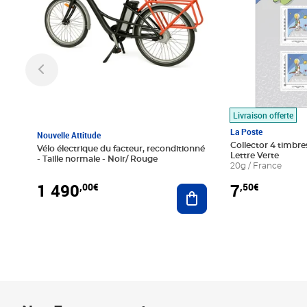
Livraison offerte
La Poste
Nouvelle Attitude
Collector 4 timbres
Vélo électrique du facteur, reconditionné
Lettre Verte
- Taille normale - Noir/ Rouge
20g / France
1 490
7
,00€
,50€
Ajouter au panier