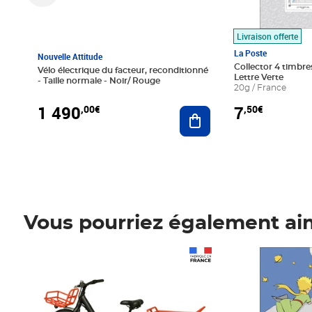
Livraison offerte
La Poste
Nouvelle Attitude
Collector 4 timbres
Vélo électrique du facteur, reconditionné
Lettre Verte
- Taille normale - Noir/ Rouge
20g / France
1 490
7
,00€
,50€
Ajouter au panier
Vous pourriez également ai
Prix 1 490,00€
Prix 7,50€