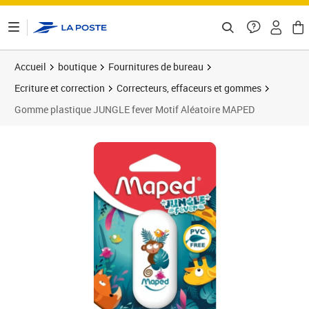
ontenu de la page
Accueil
boutique
Fournitures de bureau
Ecriture et correction
Correcteurs, effaceurs et gommes
Gomme plastique JUNGLE fever Motif Aléatoire MAPED
Prix 5,09€
Prix 3
Prix 1
Prix 1
Prix 1
Prix b
Prix 1