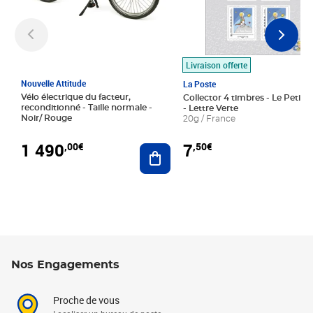
Livraison offerte
Nouvelle Attitude
La Poste
Vélo électrique du facteur,
Collector 4 timbres - Le Petit P
reconditionné - Taille normale -
- Lettre Verte
Noir/ Rouge
20g / France
1 490
7
,00€
,50€
Ajouter au panier
Nos Engagements
Proche de vous