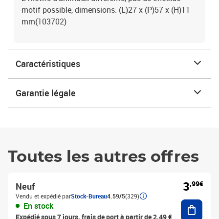
motif possible, dimensions: (L)27 x (P)57 x (H)11
mm(103702)
Caractéristiques
Garantie légale
Toutes les autres offres
3
,99€
Neuf
Vendu et expédié par
Stock-Bureau
4.59/5
(329)
Ajouter
En stock
Expédié sous 7 jours, frais de port à partir de 2,49 €