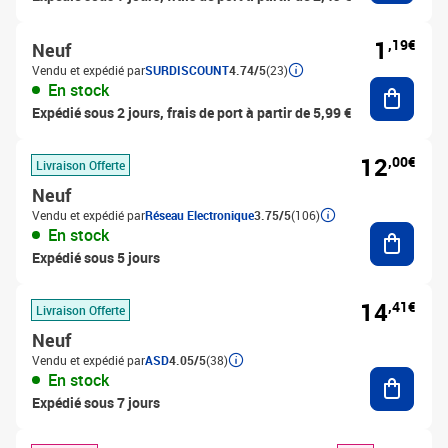
1
,19€
Neuf
Vendu et expédié par
SURDISCOUNT
4.74/5
(23)
Ajouter
En stock
Expédié sous 2 jours, frais de port à partir de 5,99 €
12
,00€
Livraison Offerte
Neuf
Vendu et expédié par
Réseau Electronique
3.75/5
(106)
Ajouter
En stock
Expédié sous 5 jours
14
,41€
Livraison Offerte
Neuf
Vendu et expédié par
ASD
4.05/5
(38)
Ajouter
En stock
Expédié sous 7 jours