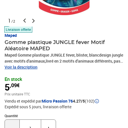
1
/2
Livraison offerte
Maped
Gomme plastique JUNGLE fever Motif
Aléatoire MAPED
Maped Gomme plastique JUNGLE fever, blister, blancdesign jungle
avec motifs d'animaux,livré en 2 motifs d'animaux différents, pas
de choixde motif possible, dimensions: (L)27 x (P)57 x (H)11
Voir la description
mm(103702)
En stock
5
,09€
Prix unitaire TTC
Vendu et expédié par
Micro Passion 76
4.27/5
(102)
Expédié sous 5 jours
livraison offerte
Quantité : 1
Quantité