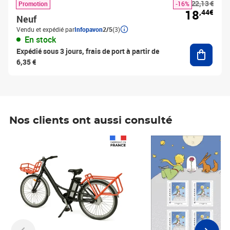
22,13 €
Promotion
-16%
18
,44€
Neuf
Vendu et expédié par
Infopavon
2/5
(3)
En stock
Ajouter
Expédié sous 3 jours, frais de port à partir de
6,35 €
Nos clients ont aussi consulté
Prix 1 490,00€
Prix 7,50€