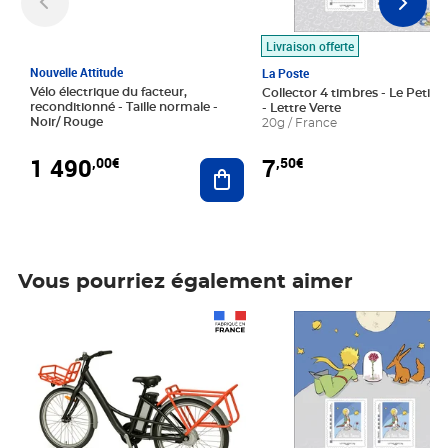
Livraison offerte
Nouvelle Attitude
La Poste
Vélo électrique du facteur,
Collector 4 timbres - Le Petit P
reconditionné - Taille normale -
- Lettre Verte
Noir/ Rouge
20g / France
1 490
7
,00€
,50€
Ajouter au panier
Vous pourriez également aimer
Prix 1 490,00€
Prix 7,50€