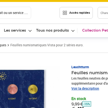
t ou un service ....
Chang
Accès rapides
Les services
Tous nos produits
Collection Pet
ques
Feuilles numismatiques Vista pour 2 séries euro.
Prix barré 9,99 €
Prix 8,49€
Leuchtturm
Feuilles numisma
Les feuilles neutres de 
supplémentaire pour d'au
vous recevez 2 feuilles 
Voir la description
feuilles sont idéales pou
En stock
Saint-Marin et Monaco o
9,99 €
d'autres sets.
-15%