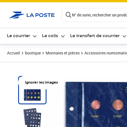
ontenu de la page
N° de suivi, rechercher un produi
Le courrier
Le colis
Le transfert de courrier
Accueil
boutique
Monnaies et pièces
Accessoires numismati
Ignorer les images