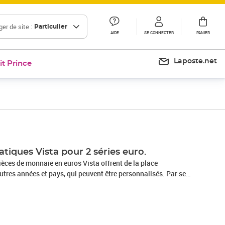
er de site :
Particulier
AIDE
SE CONNECTER
PANIER
Laposte.net
it Prince
tiques Vista pour 2 séries euro.
pièces de monnaie en euros Vista offrent de la place
tres années et pays, qui peuvent être personnalisés. Par set,
de monnaies pour 2 jeux de pièces de cours chacun. Ces
r accueillir des pièces de pays tels que la Cité du Vatican,
u pour des millésimes qui ne sont pas encore inclus dans