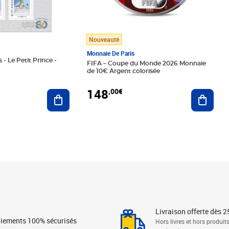
Nouveauté
Monnaie De Paris
 - Le Petit Prince -
FIFA – Coupe du Monde 2026 Monnaie
de 10€ Argent colorisée
148
,00€
Ajouter au panier
Ajoute
Livraison offerte dès 2
iements 100% sécurisés
Hors livres et hors produit