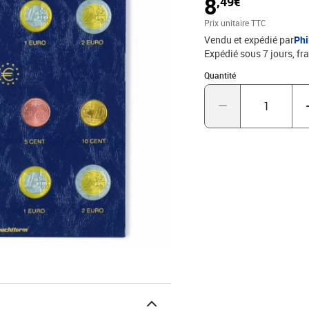
8
,49€
Prix unitaire TTC
Vendu et expédié par
Phi
Expédié sous 7 jours, fra
Quantité : 1
Quantité