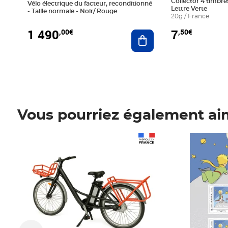
Collector 4 timbres
Vélo électrique du facteur, reconditionné
Lettre Verte
- Taille normale - Noir/ Rouge
20g / France
1 490
7
,00€
,50€
Ajouter au panier
Vous pourriez également ai
Prix 1 490,00€
Prix 7,50€