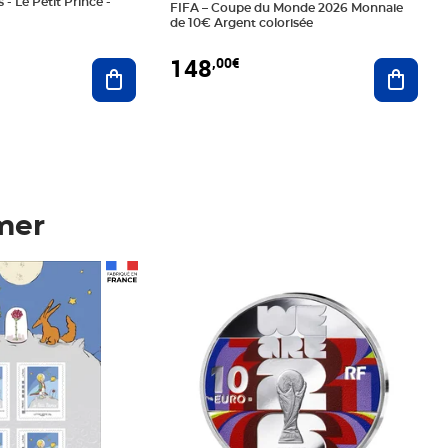
 - Le Petit Prince -
FIFA – Coupe du Monde 2026 Monnaie
de 10€ Argent colorisée
148
,00€
Ajouter au panier
Ajoute
mer
Prix 148,00€