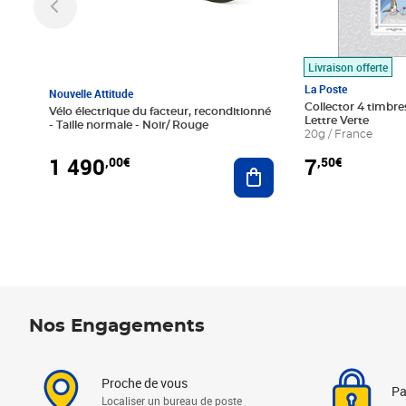
Livraison offerte
La Poste
Nouvelle Attitude
Collector 4 timbres
Vélo électrique du facteur, reconditionné
Lettre Verte
- Taille normale - Noir/ Rouge
20g / France
1 490
7
,00€
,50€
Ajouter au panier
Nos Engagements
Proche de vous
Pa
Localiser un bureau de poste