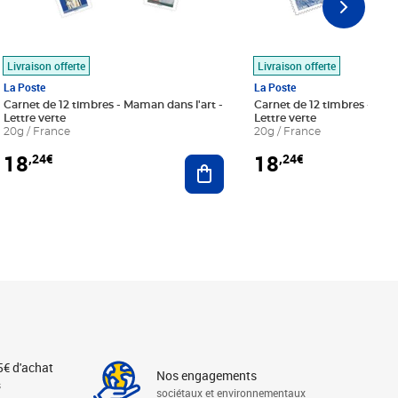
Livraison offerte
Livraison offerte
La Poste
La Poste
Carnet de 12 timbres - Maman dans l'art -
Carnet de 12 timbres - Le bl
Lettre verte
Lettre verte
20g / France
20g / France
18
18
,24€
,24€
r au panier
Ajouter au panier
5€ d'achat
Nos engagements
s
sociétaux et environnementaux