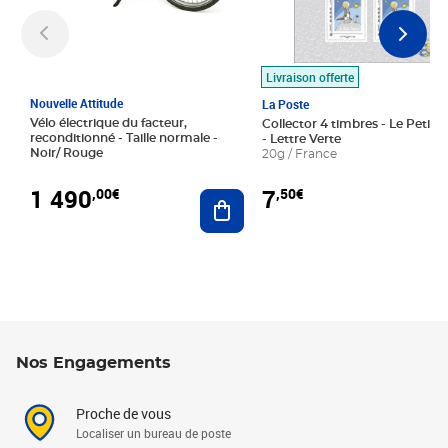
Livraison offerte
Nouvelle Attitude
La Poste
Vélo électrique du facteur,
Collector 4 timbres - Le Petit P
reconditionné - Taille normale -
- Lettre Verte
Noir/ Rouge
20g / France
1 490
7
,00€
,50€
Ajouter au panier
Nos Engagements
Proche de vous
Localiser un bureau de poste