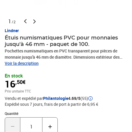
1
/2
Lindner
Étuis numismatiques PVC pour monnaies
jusqu'à 46 mm - paquet de 100.
Pochettes numismatiques en PVC transparent pour pièces de
monnaie jusqu'à 46 mm de diamètre. Dimensions extérieur des
pochettes : 50 x 50 mmIdéal pour envoyer vos monnaies ! Paquet
Voir la description
de 100 étuis. Fabrication Allemande.
En stock
16
,50€
Prix unitaire TTC
Vendu et expédié par
Philantologie
4.69/5
(55)
Expédié sous 7 jours, frais de port à partir de 6,95 €
Quantité : 1
Quantité