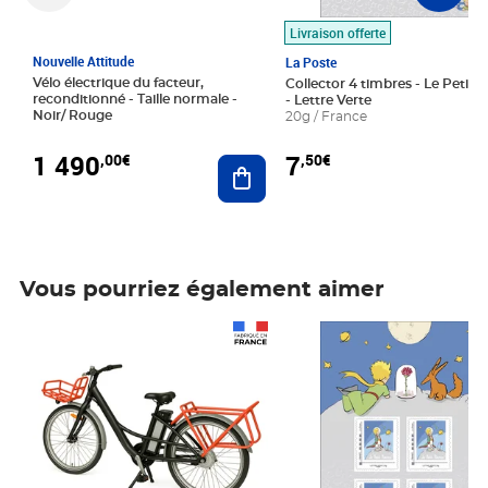
Livraison offerte
Nouvelle Attitude
La Poste
Vélo électrique du facteur,
Collector 4 timbres - Le Petit P
reconditionné - Taille normale -
- Lettre Verte
Noir/ Rouge
20g / France
1 490
7
,00€
,50€
Ajouter au panier
Vous pourriez également aimer
Prix 1 490,00€
Prix 7,50€