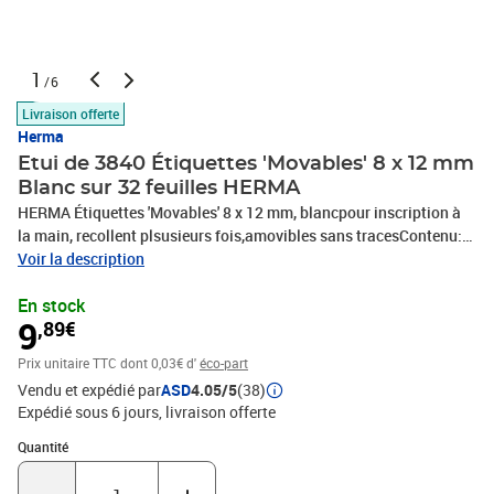
1
/6
Livraison offerte
Herma
Etui de 3840 Étiquettes 'Movables' 8 x 12 mm
Blanc sur 32 feuilles HERMA
HERMA Étiquettes 'Movables' 8 x 12 mm, blancpour inscription à
la main, recollent plsusieurs fois,amovibles sans tracesContenu:
3840 étiquettes sur 32 feuilles-10600
Voir la description
En stock
9
,89€
Prix unitaire TTC
dont 0,03€ d'
éco-part
Vendu et expédié par
ASD
4.05/5
(38)
Expédié sous 6 jours
livraison offerte
Quantité : 1
Quantité