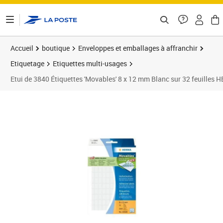
ontenu de la page
Accueil
boutique
Enveloppes et emballages à affranchir
Etiquetage
Etiquettes multi-usages
Etui de 3840 Étiquettes 'Movables' 8 x 12 mm Blanc sur 32 feuilles
Prix 9,89€
Prix 5
Prix 1
Prix 1