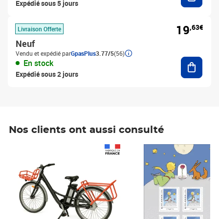
Expédié sous 5 jours
19
,63€
Livraison Offerte
Neuf
Vendu et expédié par
GpasPlus
3.77/5
(56)
Ajouter
En stock
Expédié sous 2 jours
Nos clients ont aussi consulté
Prix 1 490,00€
Prix 7,50€