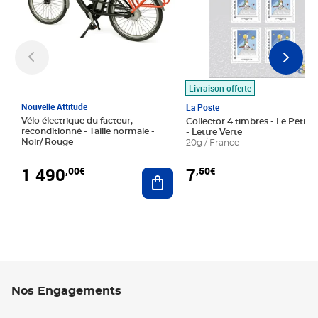
Livraison offerte
Nouvelle Attitude
La Poste
Vélo électrique du facteur,
Collector 4 timbres - Le Petit P
reconditionné - Taille normale -
- Lettre Verte
Noir/ Rouge
20g / France
1 490
7
,00€
,50€
Ajouter au panier
Nos Engagements