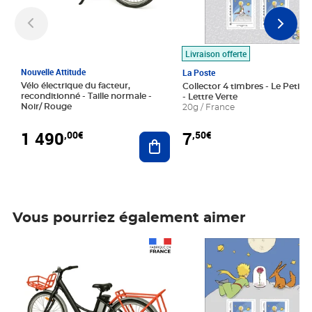
Livraison offerte
Nouvelle Attitude
La Poste
Vélo électrique du facteur,
Collector 4 timbres - Le Petit P
reconditionné - Taille normale -
- Lettre Verte
Noir/ Rouge
20g / France
1 490
7
,00€
,50€
Ajouter au panier
Vous pourriez également aimer
Prix 1 490,00€
Prix 7,50€