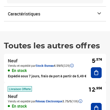
Caractéristiques
Toutes les autres offres
5
,57€
Neuf
Vendu et expédié par
Stock-Bureau
4.59/5
(329)
Ajouter
En stock
Expédié sous 7 jours, frais de port à partir de 5,49 €
12
,95€
Livraison Offerte
Neuf
Vendu et expédié par
Réseau Electronique
3.75/5
(106)
Ajouter
En stock