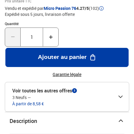
Prix unitaire TTC
Vendu et expédié par
Micro Passion 76
4.27/5
(102)
Expédié sous 5 jours
livraison offerte
Quantité : 1
Quantité
Ajouter au panier
Garantie légale
Voir toutes les autres offres
3
3 Neufs
—
À partir de 8,58 €
Description