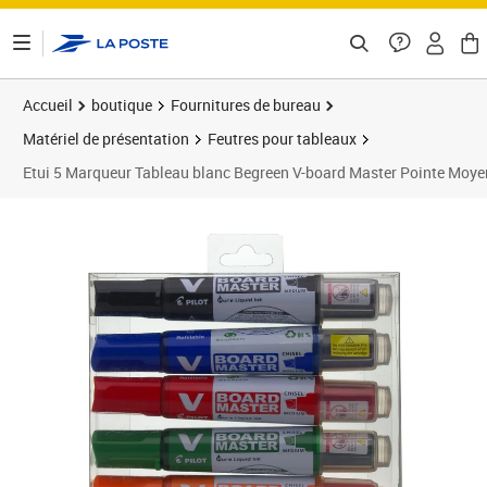
ontenu de la page
Accueil
boutique
Fournitures de bureau
Matériel de présentation
Feutres pour tableaux
Etui 5 Marqueur Tableau blanc Begreen V-board Master Pointe Moye
Prix 14,02€
Prix 8
Prix 9
Prix 1