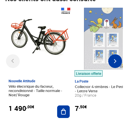
Prix 1 490,00€
Prix 7,50€
Livraison offerte
Nouvelle Attitude
La Poste
Vélo électrique du facteur,
Collector 4 timbres - Le Petit P
reconditionné - Taille normale -
- Lettre Verte
Noir/ Rouge
20g / France
1 490
7
,00€
,50€
Ajouter au panier