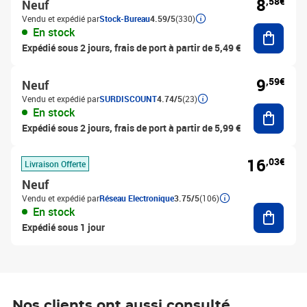
8
,58€
Neuf
Vendu et expédié par
Stock-Bureau
4.59/5
(330)
Ajouter
En stock
Expédié sous 2 jours, frais de port à partir de 5,49 €
9
,59€
Neuf
Vendu et expédié par
SURDISCOUNT
4.74/5
(23)
Ajouter
En stock
Expédié sous 2 jours, frais de port à partir de 5,99 €
16
,03€
Livraison Offerte
Neuf
Vendu et expédié par
Réseau Electronique
3.75/5
(106)
Ajouter
En stock
Expédié sous 1 jour
Nos clients ont aussi consulté