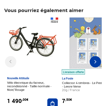
Vous pourriez également aimer
Prix 1 490,00€
Prix 7,50€
Livraison offerte
Nouvelle Attitude
La Poste
Vélo électrique du facteur,
Collector 4 timbres - Le Petit P
reconditionné - Taille normale -
- Lettre Verte
Noir/ Rouge
20g / France
1 490
7
,00€
,50€
Ajouter au panier