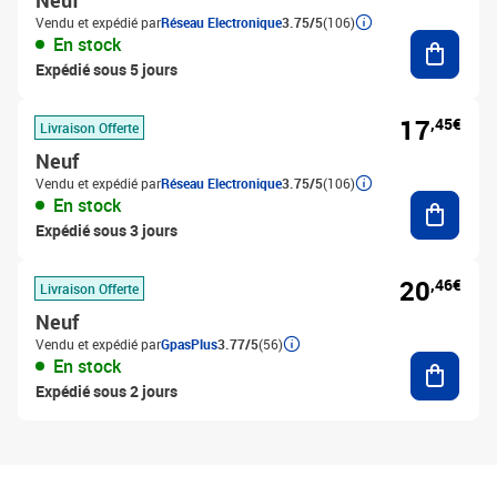
Neuf
Vendu et expédié par
Réseau Electronique
3.75/5
(106)
Ajouter
En stock
Expédié sous 5 jours
17
,45€
Livraison Offerte
Neuf
Vendu et expédié par
Réseau Electronique
3.75/5
(106)
Ajouter
En stock
Expédié sous 3 jours
20
,46€
Livraison Offerte
Neuf
Vendu et expédié par
GpasPlus
3.77/5
(56)
Ajouter
En stock
Expédié sous 2 jours