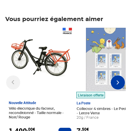
Vous pourriez également aimer
Prix 1 490,00€
Prix 7,50€
Livraison offerte
Nouvelle Attitude
La Poste
Vélo électrique du facteur,
Collector 4 timbres - Le Petit P
reconditionné - Taille normale -
- Lettre Verte
Noir/ Rouge
20g / France
1 490
7
,00€
,50€
Ajouter au panier