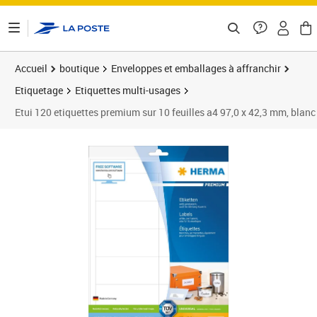
ontenu de la page
Accueil
boutique
Enveloppes et emballages à affranchir
Etiquetage
Etiquettes multi-usages
Etui 120 etiquettes premium sur 10 feuilles a4 97,0 x 42,3 mm, blan
Prix 7,11€
Prix 1
Prix 1
Prix 1
Prix 2