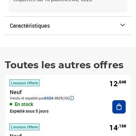
Caractéristiques
Toutes les autres offres
12
,64€
Livraison Offerte
Neuf
Vendu et expédié par
ASD
4.05/5
(38)
Ajouter
En stock
Expédié sous 5 jours
14
,16€
Livraison Offerte