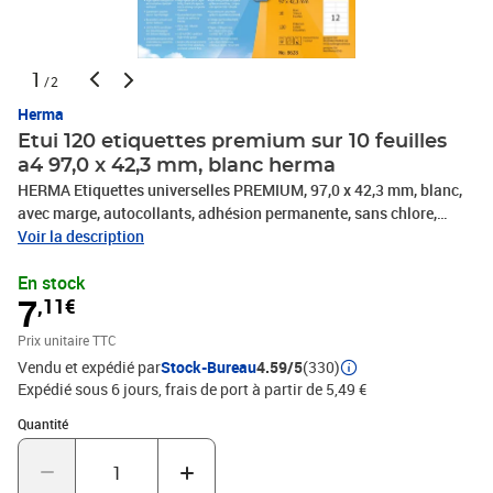
1
/2
Herma
Etui 120 etiquettes premium sur 10 feuilles
a4 97,0 x 42,3 mm, blanc herma
HERMA Etiquettes universelles PREMIUM, 97,0 x 42,3 mm, blanc,
avec marge, autocollants, adhésion permanente, sans chlore,
blanchi, certifié PEFC, imprimantes à jet d'encre, laser, laser en
Voir la description
couleur et photo-, copieuse, contenu: 120 étiquettes sur 10
En stock
planches A4, -8628
7
,11€
Prix unitaire TTC
Vendu et expédié par
Stock-Bureau
4.59/5
(330)
Expédié sous 6 jours, frais de port à partir de 5,49 €
Quantité : 1
Quantité