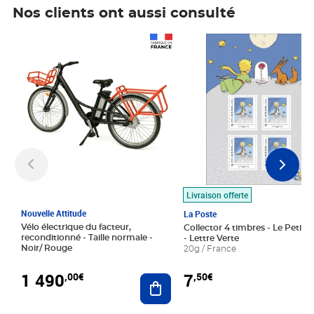
Nos clients ont aussi consulté
Prix 1 490,00€
Prix 7,50€
Livraison offerte
Nouvelle Attitude
La Poste
Vélo électrique du facteur,
Collector 4 timbres - Le Petit P
reconditionné - Taille normale -
- Lettre Verte
Noir/ Rouge
20g / France
1 490
7
,00€
,50€
Ajouter au panier