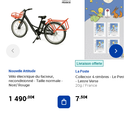
Livraison offerte
Nouvelle Attitude
La Poste
Vélo électrique du facteur,
Collector 4 timbres - Le Petit P
reconditionné - Taille normale -
- Lettre Verte
Noir/ Rouge
20g / France
1 490
7
,00€
,50€
Ajouter au panier