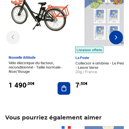
Livraison offerte
Nouvelle Attitude
La Poste
Vélo électrique du facteur,
Collector 4 timbres - Le Petit P
reconditionné - Taille normale -
- Lettre Verte
Noir/ Rouge
20g / France
1 490
7
,00€
,50€
Ajouter au panier
Vous pourriez également aimer
Prix 1 490,00€
Prix 7,50€