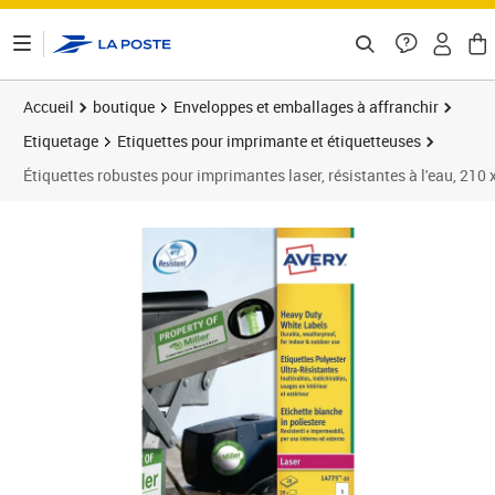
ontenu de la page
Accueil
boutique
Enveloppes et emballages à affranchir
Etiquetage
Etiquettes pour imprimante et étiquetteuses
Étiquettes robustes pour imprimantes laser, résistantes à l'eau, 210 x
Prix 43,88€
Prix 4
Prix 4