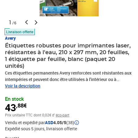
1
/6
Livraison offerte
Avery
Étiquettes robustes pour imprimantes laser,
résistantes à l'eau, 210 x 297 mm, 20 feuilles,
1 étiquette par feuille, blanc (paquet 20
unités)
Ces étiquettes permanentes Avery renforcées sont résistantes aux
intempéries et peuvent donc être utilisées à l'intérieur ou à
l'extérieur.Ces étiquettes robustes et durables d'Avery sont
Voir la description
résistantes aux intempéries et beaucoup plus résistantes que les
En stock
étiquettes en papier normales. Elles offrent une adhésion extra-
43
,88€
forte et résistent à l'eau, à l'huile, à la saleté, aux rayons UV et aux
températures extrêmes (-20°C à 80°C). Utilisables à l'extérieur,
Prix unitaire TTC
dont 0,02€ d'
éco-part
elles peuvent être appliquées sur le métal, le plastique, le tissu, le
Vendu et expédié par
ASD
4.05/5
(38)
polycarbonate, le verre et les surfaces peintes, vos objets peuvent
Expédié sous 5 jours
livraison offerte
donc rester à l'extérieur en cas de vent et de pluie. Adaptées à
l'impression dans la plupart des imprimantes laser, vous pouvez
Quantité : 1