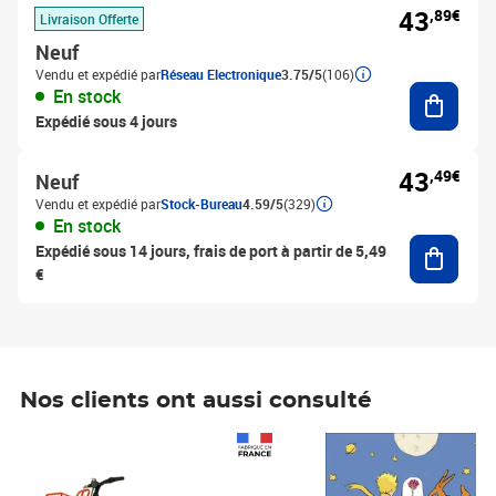
43
,89€
Livraison Offerte
Neuf
Vendu et expédié par
Réseau Electronique
3.75/5
(106)
Ajouter
En stock
Expédié sous 4 jours
43
,49€
Neuf
Vendu et expédié par
Stock-Bureau
4.59/5
(329)
En stock
Ajouter
Expédié sous 14 jours, frais de port à partir de 5,49
€
Nos clients ont aussi consulté
Prix 1 490,00€
Prix 7,50€