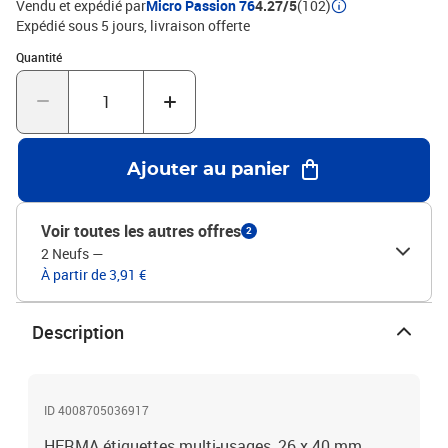
Vendu et expédié par
Micro Passion 76
4.27/5
(102)
Expédié sous 5 jours
livraison offerte
Quantité : 1
Quantité
Ajouter au panier
Voir toutes les autres offres
2
2 Neufs
—
À partir de 3,91 €
Description
ID 4008705036917
HERMA étiquettes multi-usages, 26 x 40 mm,