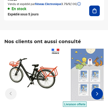
Vendu et expédié par
Réseau Electronique
3.75/5
(106)
Ajouter
En stock
Expédié sous 5 jours
Nos clients ont aussi consulté
Prix 1 490,00€
Prix 7,50€
Livraison offerte