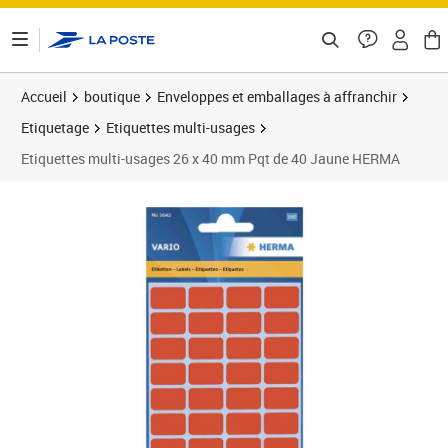
ontenu de la page
Accueil
boutique
Enveloppes et emballages à affranchir
Etiquetage
Etiquettes multi-usages
Etiquettes multi-usages 26 x 40 mm Pqt de 40 Jaune HERMA
Prix 5,59€
Prix 3
Prix 1