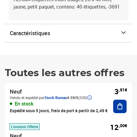
jaune, petit paquet, contenu: 40 étiquettes, -3691
Caractéristiques
Toutes les autres offres
3
,91€
Neuf
Vendu et expédié par
Stock-Bureau
4.59/5
(330)
Ajouter
En stock
Expédié sous 5 jours, frais de port à partir de 2,49 €
12
,00€
Livraison Offerte
Neuf