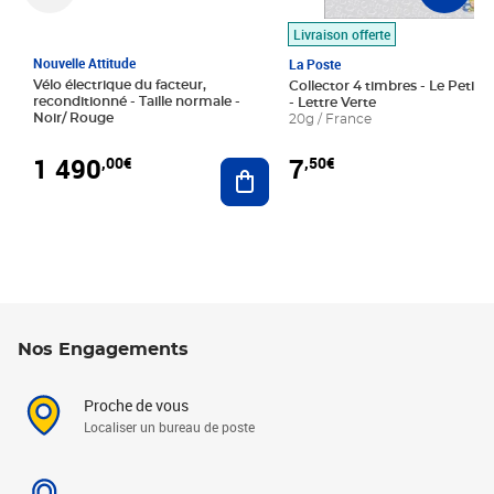
Livraison offerte
Nouvelle Attitude
La Poste
Vélo électrique du facteur,
Collector 4 timbres - Le Petit P
reconditionné - Taille normale -
- Lettre Verte
Noir/ Rouge
20g / France
1 490
7
,00€
,50€
Ajouter au panier
Nos Engagements
Proche de vous
Localiser un bureau de poste