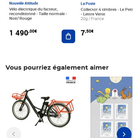
Nouvelle Attitude
La Poste
Vélo électrique du facteur,
Collector 4 timbres - Le Petit P
reconditionné - Taille normale -
- Lettre Verte
Noir/ Rouge
20g / France
1 490
7
,00€
,50€
Ajouter au panier
Vous pourriez également aimer
Prix 1 490,00€
Prix 7,50€