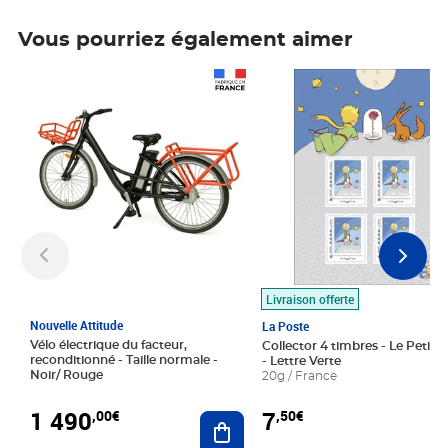
Vous pourriez également aimer
Prix 1 490,00€
Prix 7,50€
Livraison offerte
Nouvelle Attitude
La Poste
Vélo électrique du facteur,
Collector 4 timbres - Le Petit P
reconditionné - Taille normale -
- Lettre Verte
Noir/ Rouge
20g / France
1 490
7
,00€
,50€
Ajouter au panier