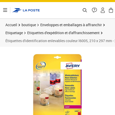
ontenu de la page
Accueil
boutique
Enveloppes et emballages à affranchir
Etiquetage
Etiquettes d'expédition et d'affranchissement
Étiquettes d'identification enlevables couleur l6005, 210 x 297 mm - 20
Prix barré 54,88 €
Prix 45,73€