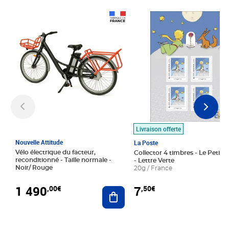
Prix 1 490,00€
Prix 7,50€
Livraison offerte
Nouvelle Attitude
La Poste
Vélo électrique du facteur,
Collector 4 timbres - Le Petit P
reconditionné - Taille normale -
- Lettre Verte
Noir/ Rouge
20g / France
1 490
7
,00€
,50€
Ajouter au panier