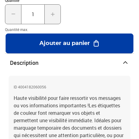
Quantité
mmCouleur : Rouge fluorescentNombre de feuilles : 20Nombre
d'étiquettes par feuille : 1Nombre d'étiquettes par boîte : 20.
Quantité max.
Ajouter au panier
Description
ID 4004182060056
Haute visibilité pour faire ressortir vos messages
ou vos informations importantes !Les étiquettes
de couleur font remarquer vos objets et
permettent une visibilité immédiate. Idéales pour
marquage temporaire des documents et dossiers
qui nécessitent une attention particulière, ou pour