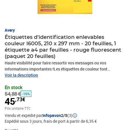
Avery
Étiquettes d'identification enlevables
couleur l6005, 210 x 297 mm - 20 feuilles, 1
étiquette a4 par feuilles - rouge fluorescent
(paquet 20 feuilles)
Haute visibilité pour faire ressortir vos messages ou vos
informations importantes !Les étiquettes de couleur font
remarquer vos objets et permettent une visibilité immédiate.
Voir la description
Idéales pour marquage temporaire des documents et dossiers qui
En stock
nécessitent une attention particulière, ou pour étiqueter les
54,88 €
produits et emballages, elles adhèrent parfaitement et s'enlèvent
-16%
45
,73€
sans laisser de résidus. Elles sont optimisées avec les
imprimantes laser. Gagnez du temps avec les modèles et logiciels
Prix unitaire TTC
gratuits Avery sur http://www.avery.fr, facile à télécharger, facile à
Vendu et expédié par
Infopavon
2/5
(3)
utiliser.Etiquettes couleur d'identificationEnlevable, pour
Expédié sous 3 jours, frais de port à partir de 6,35 €
marquage temporaireFormat de la feuille : A4Forme :
Quantité : 1
RectangulaireCoins arrondisDimensions : A4, 210 x 297