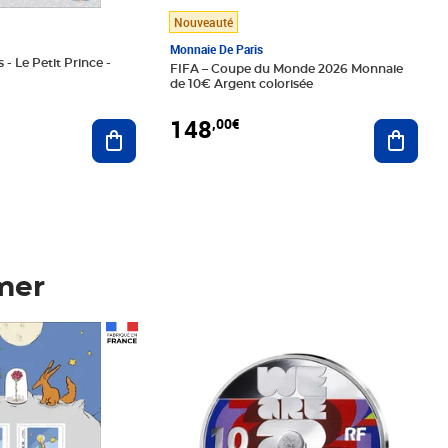
Nouveauté
Monnaie De Paris
 - Le Petit Prince -
FIFA – Coupe du Monde 2026 Monnaie
de 10€ Argent colorisée
148
,00€
Ajouter au panier
Ajoute
mer
Prix 148,00€