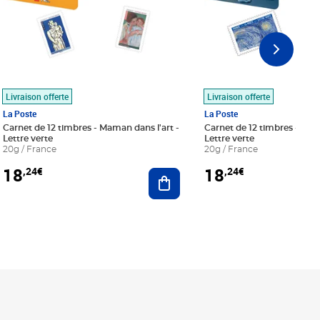
Livraison offerte
Livraison offerte
La Poste
La Poste
Carnet de 12 timbres - Maman dans l'art -
Carnet de 12 timbres - Le bl
Lettre verte
Lettre verte
20g / France
20g / France
18
18
,24€
,24€
r au panier
Ajouter au panier