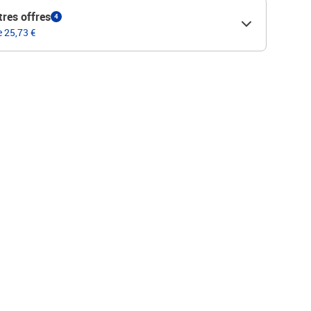
tres offres
4
e 25,73 €