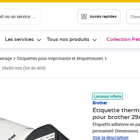
t ou un service ....
Chang
Accès rapides
Les services
Tous nos produits
Collection Pet
uetage
Etiquettes pour imprimante et étiquetteuses
r 29x90 mm (lot de 400)
Prix barré 30,49 €
Prix 22,13€
Livraison offerte
Brother
Étiquette ther
pour brother 29
Étiquette adhésive en p
permanent.Dimensions :
d'utilisation : Adresse.
Voir la description