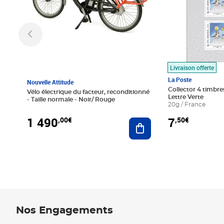
Livraison offerte
La Poste
Nouvelle Attitude
Collector 4 timbres
Vélo électrique du facteur, reconditionné
Lettre Verte
- Taille normale - Noir/ Rouge
20g / France
1 490
7
,00€
,50€
Ajouter au panier
Nos Engagements