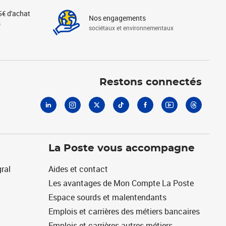
5€ d'achat
Nos engagements
s
sociétaux et environnementaux
Linkedin
Instagram
X
Tiktok
Facebook
Youtube
Threads
Restons connectés
La Poste vous accompagne
ral
Aides et contact
Les avantages de Mon Compte La Poste
Espace sourds et malentendants
Emplois et carrières des métiers bancaires
Emplois et carrières autres métiers