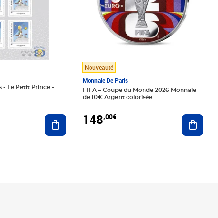
Nouveauté
Monnaie De Paris
 - Le Petit Prince -
FIFA – Coupe du Monde 2026 Monnaie
de 10€ Argent colorisée
148
,00€
Ajouter au panier
Ajoute