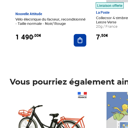
Livraison offerte
La Poste
Nouvelle Attitude
Collector 4 timbres
Vélo électrique du facteur, reconditionné
Lettre Verte
- Taille normale - Noir/ Rouge
20g / France
1 490
7
,00€
,50€
Ajouter au panier
Vous pourriez également ai
Prix 1 490,00€
Prix 7,50€