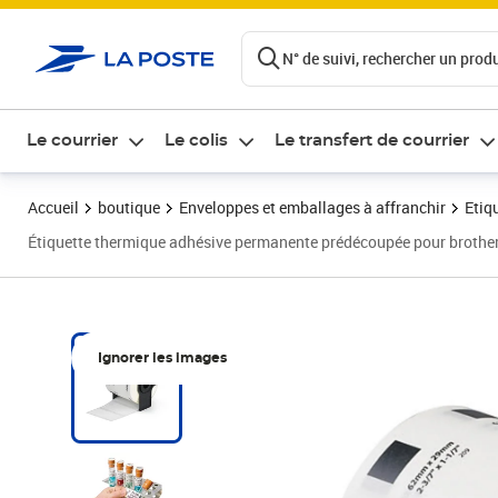
ontenu de la page
N° de suivi, rechercher un produi
Le courrier
Le colis
Le transfert de courrier
Accueil
boutique
Enveloppes et emballages à affranchir
Etiq
Étiquette thermique adhésive permanente prédécoupée pour brothe
Ignorer les images