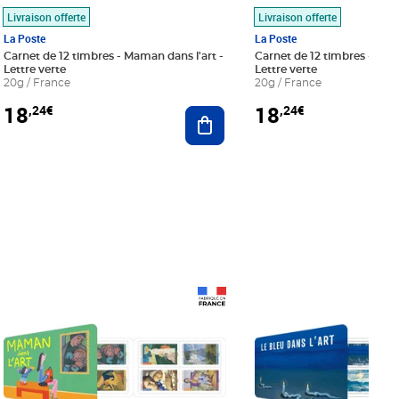
Livraison offerte
Livraison offerte
La Poste
La Poste
Carnet de 12 timbres - Maman dans l'art -
Carnet de 12 timbres - Le bl
Lettre verte
Lettre verte
20g / France
20g / France
18
18
,24€
,24€
r au panier
Ajouter au panier
Prix 18,24€
Prix 18,24€