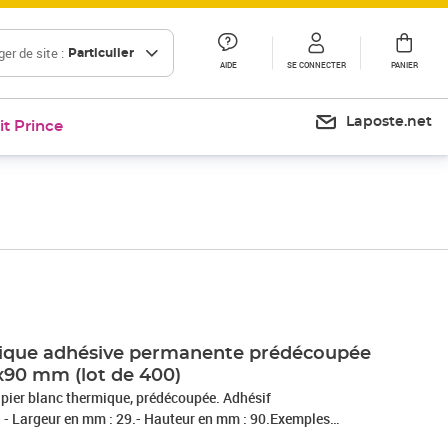
er de site :
Particulier
AIDE
SE CONNECTER
PANIER
Laposte.net
it Prince
Prix 25,76€
Prix 26,45€
Prix barré 30,88 €
Prix 25,73€
mique adhésive permanente prédécoupée
x90 mm (lot de 400)
apier blanc thermique, prédécoupée. Adhésif
 - Largeur en mm : 29.- Hauteur en mm : 90.Exemples