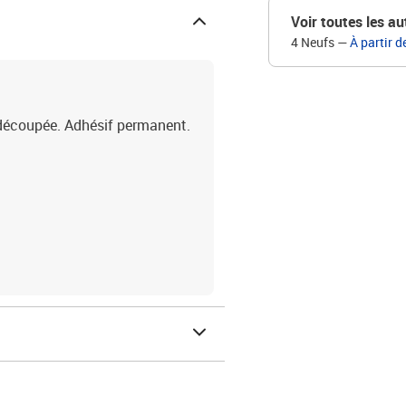
Voir toutes les au
4 Neufs
—
À partir d
édécoupée. Adhésif permanent.