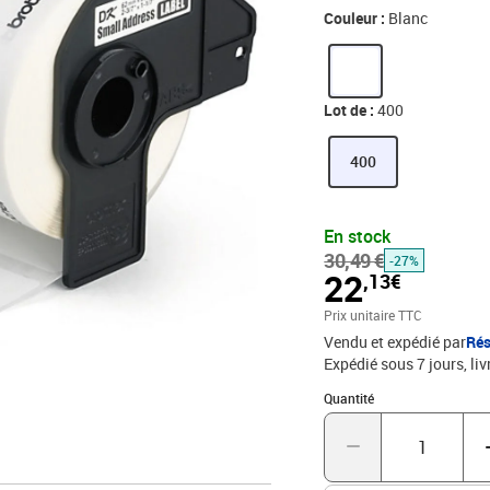
Couleur :
Blanc
Lot de :
400
400
En stock
30,49 €
-27%
22
,13€
Prix unitaire TTC
Vendu et expédié par
Rés
Expédié sous 7 jours
liv
Quantité : 1
Quantité