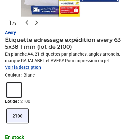
1
/9
Avery
Étiquette adressage expédition avery 63
5x38 1 mm (lot de 2100)
En planche A4, 21 étiquettes par planches, angles arrondis,
marque RAJALABEL et AVERY.Pour impression ou jet
d'encre.Papier vélin extra-blanc, blanchi sans chlore.
Voir la description
Couleur :
Blanc
Lot de :
2100
2100
En stock