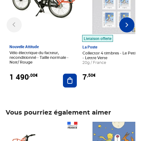
Livraison offerte
Nouvelle Attitude
La Poste
Vélo électrique du facteur,
Collector 4 timbres - Le Petit P
reconditionné - Taille normale -
- Lettre Verte
Noir/ Rouge
20g / France
1 490
7
,00€
,50€
Ajouter au panier
Vous pourriez également aimer
Prix 1 490,00€
Prix 7,50€