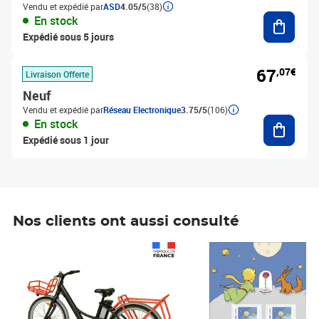
Vendu et expédié par
ASD
4.05/5
(38)
Ajouter
En stock
Expédié sous 5 jours
67
,07€
Livraison Offerte
Neuf
Vendu et expédié par
Réseau Electronique
3.75/5
(106)
Ajouter
En stock
Expédié sous 1 jour
Nos clients ont aussi consulté
Prix 1 490,00€
Prix 7,50€