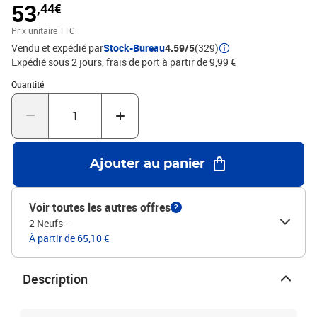
53
,44€
Prix unitaire TTC
Vendu et expédié par
Stock-Bureau
4.59/5
(329)
Expédié sous 2 jours, frais de port à partir de 9,99 €
Quantité : 1
Quantité
Ajouter au panier
Voir toutes les autres offres
2
2 Neufs
—
À partir de 65,10 €
Description