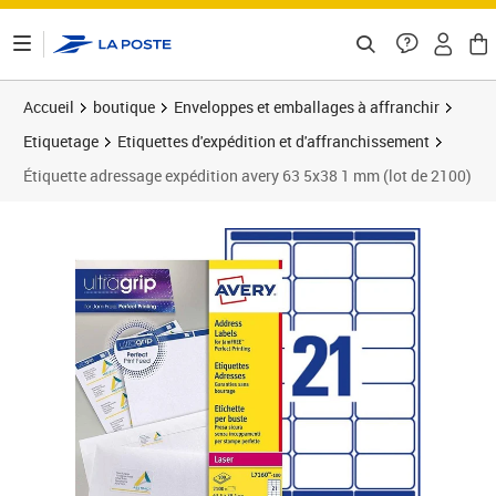
ontenu de la page
Accueil
boutique
Enveloppes et emballages à affranchir
Etiquetage
Etiquettes d'expédition et d'affranchissement
Étiquette adressage expédition avery 63 5x38 1 mm (lot de 2100)
Prix 53,44€
Prix 6
Prix 6