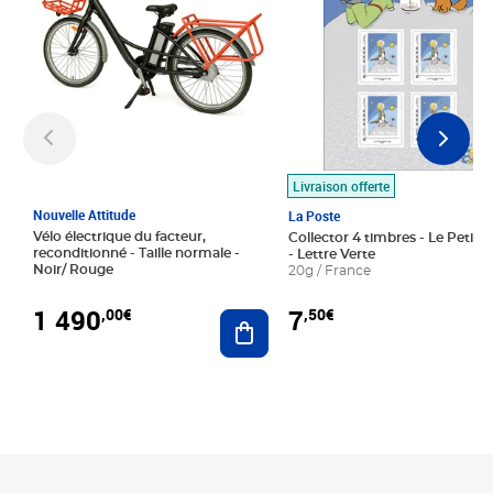
Livraison offerte
Nouvelle Attitude
La Poste
Vélo électrique du facteur,
Collector 4 timbres - Le Petit P
reconditionné - Taille normale -
- Lettre Verte
Noir/ Rouge
20g / France
1 490
7
,00€
,50€
Ajouter au panier