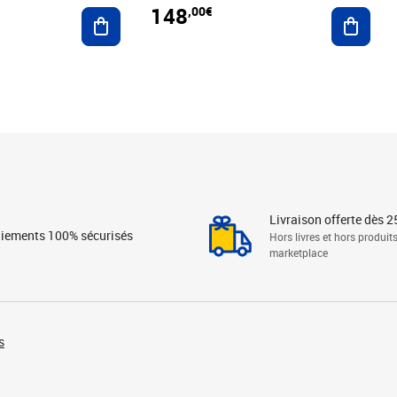
148
,00€
Ajouter au panier
Ajoute
Livraison offerte dès 2
iements 100% sécurisés
Hors livres et hors produit
marketplace
s