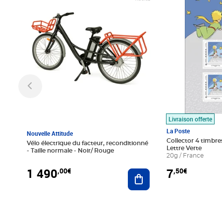
Livraison offerte
La Poste
Nouvelle Attitude
Collector 4 timbres
Vélo électrique du facteur, reconditionné
Lettre Verte
- Taille normale - Noir/ Rouge
20g / France
1 490
7
,00€
,50€
Ajouter au panier