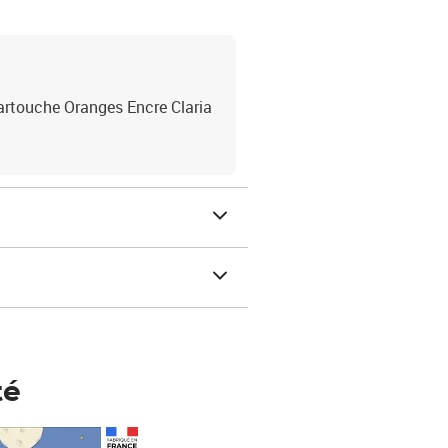
rtouche Oranges Encre Claria
té
Prix 148,00€