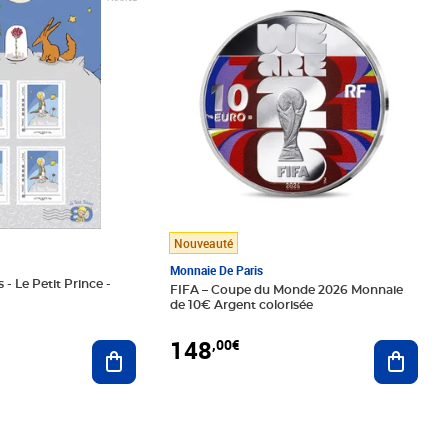
Nouveauté
Monnaie De Paris
 - Le Petit Prince -
FIFA – Coupe du Monde 2026 Monnaie
de 10€ Argent colorisée
148
,00€
Ajouter au panier
Ajoute