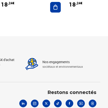
18
18
,24€
,24€
r au panier
Ajouter au panier
5€ d'achat
Nos engagements
s
sociétaux et environnementaux
Linkedin
Instagram
X
Tiktok
Facebook
Youtube
Threads
Restons connectés