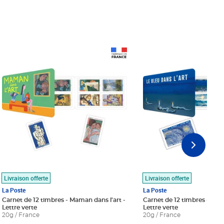
Prix 18,24€
Prix 18,24€
Livraison offerte
Livraison offerte
La Poste
La Poste
Carnet de 12 timbres - Maman dans l'art -
Carnet de 12 timbres - Le bl
Lettre verte
Lettre verte
20g / France
20g / France