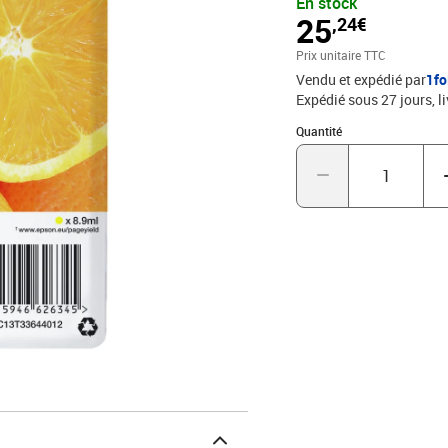
En stock
25
,24€
Prix unitaire TTC
Vendu et expédié par
1fo
Expédié sous 27 jours
l
Quantité : 1
Quantité