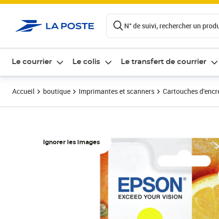
ontenu de la page
N° de suivi, rechercher un produi
Le courrier
Le colis
Le transfert de courrier
Accueil
boutique
Imprimantes et scanners
Cartouches d'encre
Ignorer les images