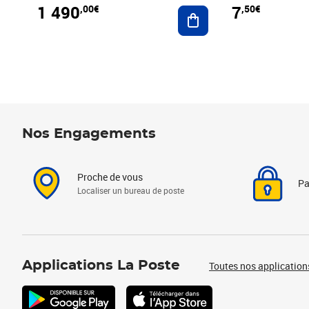
1 490
7
,00€
,50€
Ajouter au panier
Nos Engagements
Proche de vous
Pa
Localiser un bureau de poste
Applications La Poste
Toutes nos application