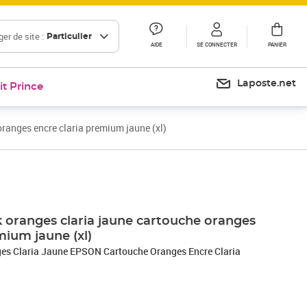
er de site :
Particulier
AIDE
SE CONNECTER
PANIER
Laposte.net
it Prince
ranges encre claria premium jaune (xl)
 oranges claria jaune cartouche oranges
mium jaune (xl)
s Claria Jaune EPSON Cartouche Oranges Encre Claria