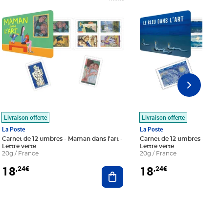
Livraison offerte
Livraison offerte
La Poste
La Poste
Carnet de 12 timbres - Maman dans l'art -
Carnet de 12 timbres - Le bl
Lettre verte
Lettre verte
20g / France
20g / France
18
18
,24€
,24€
r au panier
Ajouter au panier