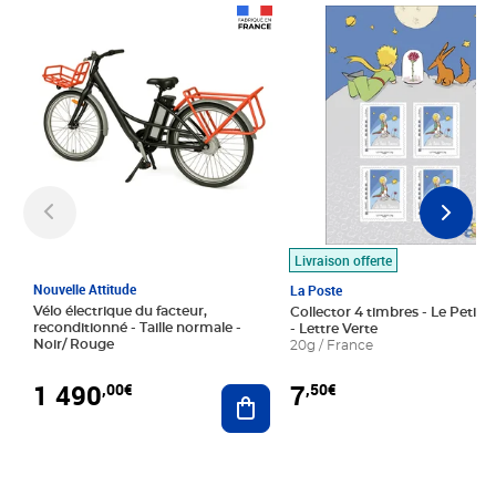
Prix 1 490,00€
Prix 7,50€
Livraison offerte
Nouvelle Attitude
La Poste
Vélo électrique du facteur,
Collector 4 timbres - Le Petit P
reconditionné - Taille normale -
- Lettre Verte
Noir/ Rouge
20g / France
1 490
7
,00€
,50€
Ajouter au panier