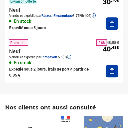
30
,76€
Livraison Offerte
Neuf
Vendu et expédié par
Réseau Electronique
3.75/5
(106)
Ajouter
En stock
Expédié sous 5 jours
48,58 €
Promotion
-16%
40
,48€
Neuf
Vendu et expédié par
Infopavon
2/5
(3)
En stock
Ajouter
Expédié sous 2 jours, frais de port à partir de
6,35 €
Nos clients ont aussi consulté
Prix 1 490,00€
Prix 7,50€