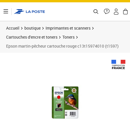
ontenu de la page
Accueil
boutique
Imprimantes et scanners
Cartouches d'encre et toners
Toners
Epson martin-pêcheur cartouche rouge c13t15974010 (t1597)
Prix 26,46€
Prix 2
Prix 3
Prix b
Prix 4