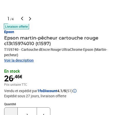
1
/4
Livraison offerte
Epson
Epson martin-pêcheur cartouche rouge
c13t15974010 (t1597)
T159740 - Cartouche dEncre Rouge UltraChrome Epson (Martin-
pecheur)
Voir la description
En stock
26
,46€
Prix unitaire TTC
Vendu et expédié par
1foDiscount
4.1/5
(51)
Expédié sous 27 jours
livraison offerte
Quantité : 1
Quantité