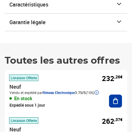
Caractéristiques
Garantie légale
Toutes les autres offres
232
,26€
Livraison Offerte
Neuf
Vendu et expédié par
Réseau Electronique
3.75/5
(106)
Ajouter
En stock
Expédié sous 1 jour
262
,37€
Livraison Offerte
Neuf