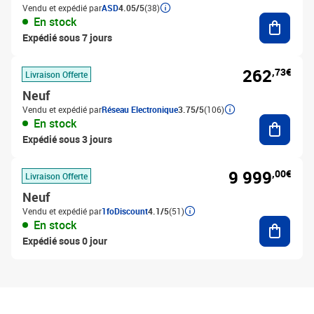
Vendu et expédié par
ASD
4.05/5
(38)
Ajouter
En stock
Expédié sous 7 jours
262
,73€
Livraison Offerte
Neuf
Vendu et expédié par
Réseau Electronique
3.75/5
(106)
Ajouter
En stock
Expédié sous 3 jours
9 999
,00€
Livraison Offerte
Neuf
Vendu et expédié par
1foDiscount
4.1/5
(51)
Ajouter
En stock
Expédié sous 0 jour