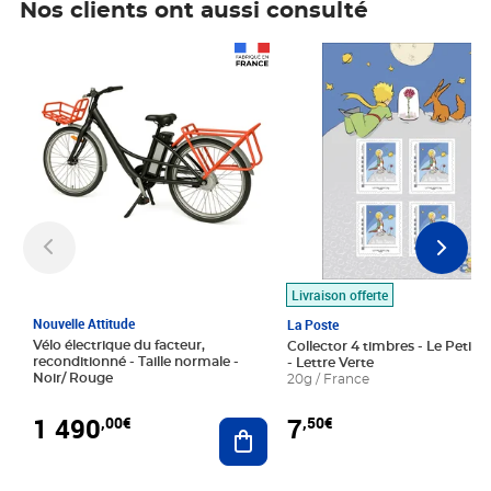
Nos clients ont aussi consulté
Prix 1 490,00€
Prix 7,50€
Livraison offerte
Nouvelle Attitude
La Poste
Vélo électrique du facteur,
Collector 4 timbres - Le Petit P
reconditionné - Taille normale -
- Lettre Verte
Noir/ Rouge
20g / France
1 490
7
,00€
,50€
Ajouter au panier