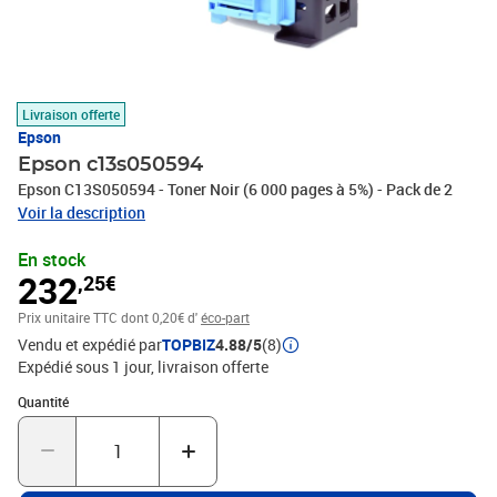
Livraison offerte
Epson
Epson c13s050594
Epson C13S050594 - Toner Noir (6 000 pages à 5%) - Pack de 2
Voir la description
En stock
232
,25€
Prix unitaire TTC
dont 0,20€ d'
éco-part
Vendu et expédié par
TOPBIZ
4.88/5
(8)
Expédié sous 1 jour
livraison offerte
Quantité : 1
Quantité