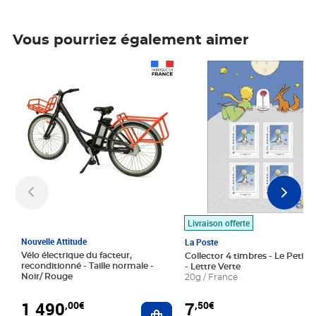
Vous pourriez également aimer
Prix 1 490,00€
Prix 7,50€
Livraison offerte
Nouvelle Attitude
La Poste
Vélo électrique du facteur,
Collector 4 timbres - Le Petit P
reconditionné - Taille normale -
- Lettre Verte
Noir/ Rouge
20g / France
1 490
7
,00€
,50€
Ajouter au panier