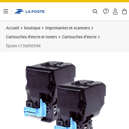
ontenu de la page
Accueil
boutique
Imprimantes et scanners
Cartouches d'encre et toners
Cartouches d’encre
Epson c13s050594
Prix 232,25€
Prix 2
Prix 2
Prix 2
Prix 9