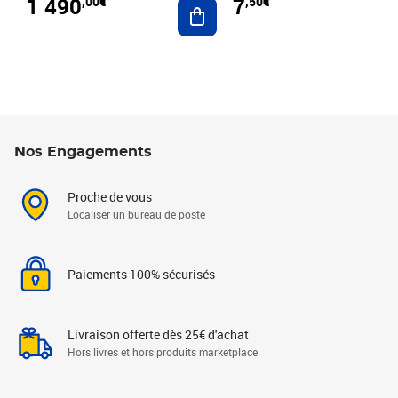
1 490
7
,00€
,50€
Ajouter au panier
Nos Engagements
Proche de vous
Localiser un bureau de poste
Paiements 100% sécurisés
Livraison offerte dès 25€ d'achat
Hors livres et hors produits marketplace