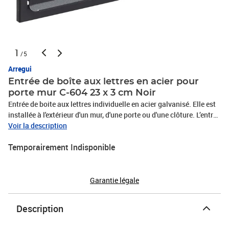
1
/5
Arregui
Entrée de boîte aux lettres en acier pour
porte mur C-604 23 x 3 cm Noir
Entrée de boite aux lettres individuelle en acier galvanisé. Elle est
installée à l'extérieur d'un mur, d'une porte ou d'une clôture. L’entrée
de courrier permet de déposer le courrier depuis l'extérieur et de le
Voir la description
recevoir à l'intérieur. Elle est combinée avec une boîte aux lettres
Temporairement Indisponible
qui est placée à l'intérieur et qui reçoit le courrier. C'est une
solution idéale et esthétique pour recevoir du courrier notamment
pour les appartements et maisons individuelles. Caractéristiques
principales :- Dimensions extérieures (largeur x hauteur) : 24,8 x
Garantie légale
7,3 cm- Dimension de la bouche d’entrée (largeur x hauteur) : 23 x
3 cm- Fabriqué en acier galvanisé : très résistant aux intempéries,
Description
à la corrosion et très durable.- Conforme à la norme européenne
sur les boîtes aux lettres EN 13724Installation :Elle est installée