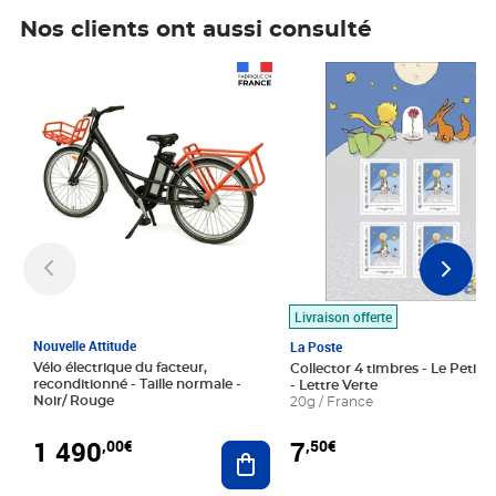
Nos clients ont aussi consulté
Prix 1 490,00€
Prix 7,50€
Livraison offerte
Nouvelle Attitude
La Poste
Vélo électrique du facteur,
Collector 4 timbres - Le Petit P
reconditionné - Taille normale -
- Lettre Verte
Noir/ Rouge
20g / France
1 490
7
,00€
,50€
Ajouter au panier