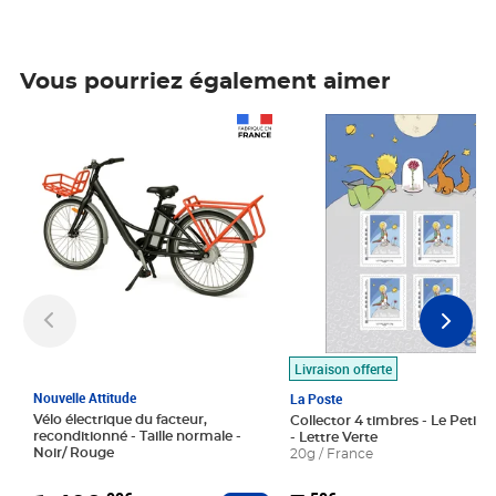
Vous pourriez également aimer
Prix 1 490,00€
Prix 7,50€
Livraison offerte
Nouvelle Attitude
La Poste
Vélo électrique du facteur,
Collector 4 timbres - Le Petit P
reconditionné - Taille normale -
- Lettre Verte
Noir/ Rouge
20g / France