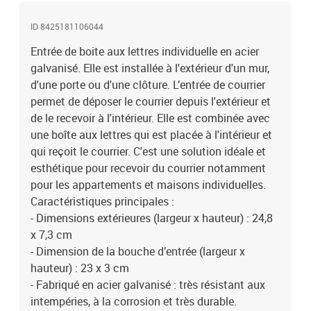
vissée à la surface sur laquelle elle est posée (porte, portail, mur,
etc.) Le matériel de fixation est inclus.Il est recommandé de
ID 8425181106044
l'installer avec la boîte aux lettres de la collection Arregui (à
acheter séparément), qui peut être le modèle V4091, V4094 ou
Entrée de boite aux lettres individuelle en acier
V4097
galvanisé. Elle est installée à l'extérieur d'un mur,
d'une porte ou d'une clôture. L’entrée de courrier
permet de déposer le courrier depuis l'extérieur et
de le recevoir à l'intérieur. Elle est combinée avec
une boîte aux lettres qui est placée à l'intérieur et
qui reçoit le courrier. C'est une solution idéale et
esthétique pour recevoir du courrier notamment
pour les appartements et maisons individuelles.
Caractéristiques principales :
- Dimensions extérieures (largeur x hauteur) : 24,8
x 7,3 cm
- Dimension de la bouche d’entrée (largeur x
hauteur) : 23 x 3 cm
- Fabriqué en acier galvanisé : très résistant aux
intempéries, à la corrosion et très durable.