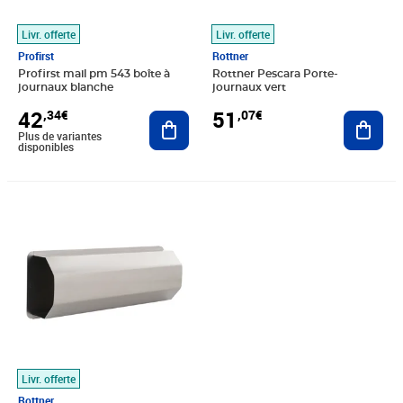
Livr. offerte
Livr. offerte
Profirst
Rottner
Profirst mail pm 543 boîte à
Rottner Pescara Porte-
journaux blanche
journaux vert
42
51
,34€
,07€
Ajouter au panier
Ajout
Plus de variantes
disponibles
Prix 51,07€
Livr. offerte
Rottner