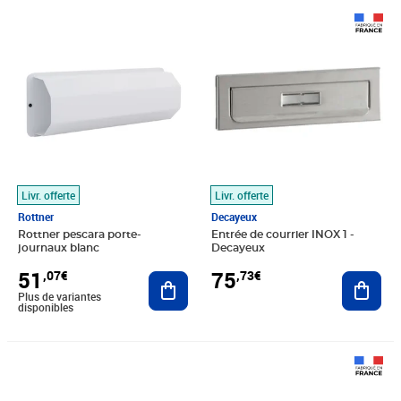
Prix 51,07€
Prix 75,73€
Livr. offerte
Livr. offerte
Rottner
Decayeux
Rottner pescara porte-
Entrée de courrier INOX 1 -
journaux blanc
Decayeux
51
75
,07€
,73€
Ajouter au panier
Ajout
Plus de variantes
disponibles
Prix 229,24€
Prix barré 65,00€
Prix 59,95€