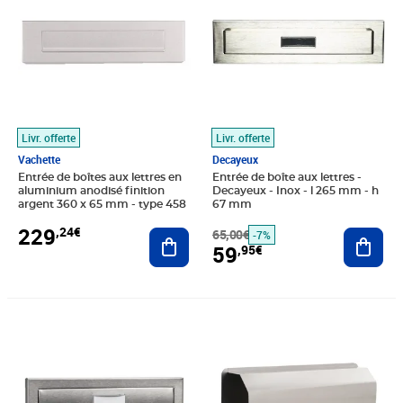
Livr. offerte
Livr. offerte
Vachette
Decayeux
Entrée de boîtes aux lettres en
Entrée de boîte aux lettres -
aluminium anodisé finition
Decayeux - Inox - l 265 mm - h
argent 360 x 65 mm - type 458
67 mm
229
,24€
Ajouter au panier
65,00€
Ajout
-7%
59
,95€
Prix 28,15€
Prix 48,05€