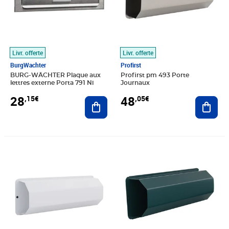
Livr. offerte
Livr. offerte
BurgWachter
Profirst
BURG-WÄCHTER Plaque aux
Profirst pm 493 Porte
lettres externe Porta 791 Ni
Journaux
28
48
,15€
,05€
Ajouter au panier
Ajout
Prix 42,34€
Prix 51,07€