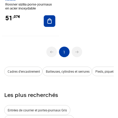
Rottner sizilia porte-journaux
en acier inoxydable
51
,07€
Ajouter au panier
1
Cadres d'encastrement
Batteuses, cylindres et serrures
Pieds, piquets 
Les plus recherchés
Entrées de courrier et portes-journaux Gris