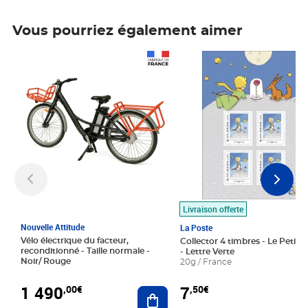
Vous pourriez également aimer
Prix 1 490,00€
Prix 7,50€
Livraison offerte
Nouvelle Attitude
La Poste
Vélo électrique du facteur,
Collector 4 timbres - Le Petit P
reconditionné - Taille normale -
- Lettre Verte
Noir/ Rouge
20g / France
1 490
7
,00€
,50€
Ajouter au panier