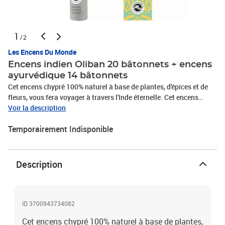
1
/2
Les Encens Du Monde
Encens indien Oliban 20 bâtonnets + encens
ayurvédique 14 bâtonnets
Cet encens chypré 100% naturel à base de plantes, d'épices et de
fleurs, vous fera voyager à travers l'Inde éternelle. Cet encens
représente une facette de la plus haute tradition indienne, où les
Voir la description
meilleures matières et les méthodes traditionnelles ont été mises
Temporairement Indisponible
en œuvre selon la méthode 'Masala'. Composition : Résine
naturelle d'Oliban Indien et poudre de Santal, un mélange relaxant
et positivant. Etui de 20 bâtonnets de 45 min. Soit 15h de
combustion Le tube de 14 bâtonnets d'encens Découverte permet
Description
de dévoiler et découvrir les produits de cette gamme authentique
d'encens ayurvédiques.
ID 3700943734082
Cet encens chypré 100% naturel à base de plantes,