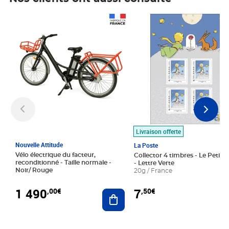
Prix 1 490,00€
Prix 7,50€
Livraison offerte
Nouvelle Attitude
La Poste
Vélo électrique du facteur,
Collector 4 timbres - Le Petit P
reconditionné - Taille normale -
- Lettre Verte
Noir/ Rouge
20g / France
1 490
7
,00€
,50€
Ajouter au panier