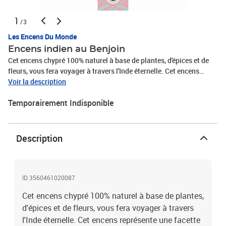
1
/3
Les Encens Du Monde
Encens indien au Benjoin
Cet encens chypré 100% naturel à base de plantes, d'épices et de
fleurs, vous fera voyager à travers l'Inde éternelle. Cet encens
représente une facette de la plus haute tradition indienne, où les
Voir la description
meilleures matières et les méthodes traditionnelles ont été mises
Temporairement Indisponible
en œuvre selon la méthode 'Masala'. Composition : Résine de
benjoin naturel ambré et balsamique. Etui de 20 bâtonnets de 45
min. Soit 15h de combustion
Description
ID 3560461020087
Cet encens chypré 100% naturel à base de plantes,
d'épices et de fleurs, vous fera voyager à travers
l'Inde éternelle. Cet encens représente une facette