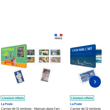
Prix 18,24€
Prix 18,24€
Livraison offerte
Livraison offerte
La Poste
La Poste
Carnet de 12 timbres - Maman dans l'art -
Carnet de 12 timbres - Le bl