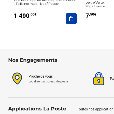
Lettre Verte
- Taille normale - Noir/ Rouge
20g / France
1 490
7
,00€
,50€
Ajouter au panier
Nos Engagements
Proche de vous
Pa
Localiser un bureau de poste
Applications La Poste
Toutes nos application