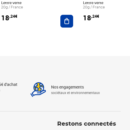
Lettre verte
Lettre verte
20g / France
20g / France
18
18
,24€
,24€
r au panier
Ajouter au panier
5€ d'achat
Nos engagements
s
sociétaux et environnementaux
Linkedin
Instagram
X
Tiktok
Facebook
Youtube
Threads
Restons connectés