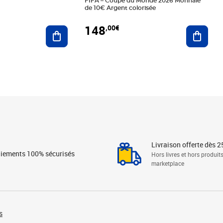
FIFA – Coupe du Monde 2026 Monnaie
de 10€ Argent colorisée
148
,00€
Ajouter au panier
Ajoute
Livraison offerte dès 2
iements 100% sécurisés
Hors livres et hors produit
marketplace
s