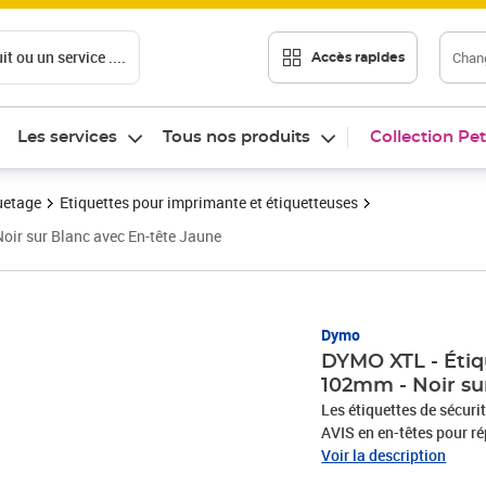
t ou un service ....
Chang
Accès rapides
Les services
Tous nos produits
Collection Pet
uetage
Etiquettes pour imprimante et étiquetteuses
ir sur Blanc avec En-tête Jaune
Dymo
DYMO XTL - Étiq
102mm - Noir su
Les étiquettes de sécurité prédécoupées XTL sont pré-imprimées avec DANGER ET
AVIS en en-têtes pour ré
format. Elles sont const
Voir la description
adhésif de qualité indu