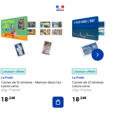
Prix 18,24€
Prix 18,24€
Livraison offerte
Livraison offerte
La Poste
La Poste
Carnet de 12 timbres - Maman dans l'art -
Carnet de 12 timbres - Le bl
Lettre verte
Lettre verte
20g / France
20g / France
18
18
,24€
,24€
r au panier
Ajouter au panier