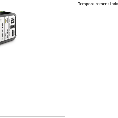
Temporairement Indi
Marque : DYMO Produit 