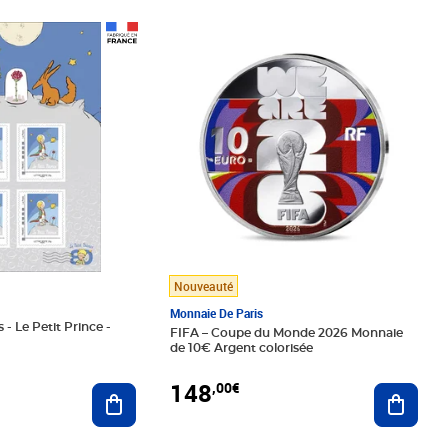
Prix 148,00€
Nouveauté
Monnaie De Paris
 - Le Petit Prince -
FIFA – Coupe du Monde 2026 Monnaie
de 10€ Argent colorisée
148
,00€
Ajouter au panier
Ajoute