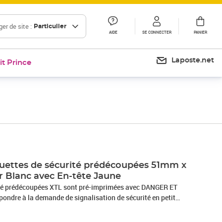
er de site :
Particulier
AIDE
SE CONNECTER
PANIER
Laposte.net
it Prince
uettes de sécurité prédécoupées 51mm x
r Blanc avec En-tête Jaune
pondre à la demande de signalisation de sécurité en petit
ituées d'un matériau en vinyle durable et enduites d'un
strielle. Code Produit : 1868714 Code EAN : 0071701000767