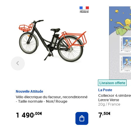
Prix 1 490,00€
Prix 7,50€
Livraison offerte
La Poste
Nouvelle Attitude
Collector 4 timbres
Vélo électrique du facteur, reconditionné
Lettre Verte
- Taille normale - Noir/ Rouge
20g / France
1 490
7
,00€
,50€
Ajouter au panier