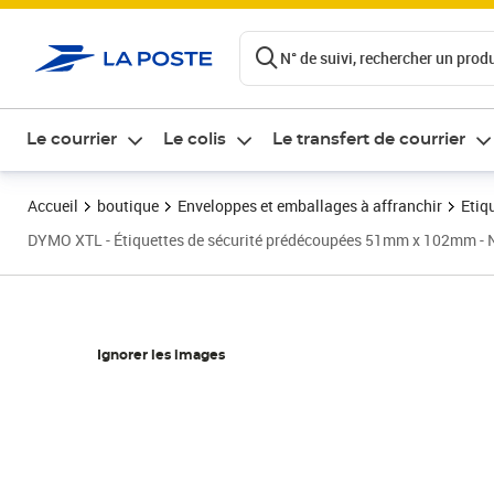
ontenu de la page
N° de suivi, rechercher un produi
Le courrier
Le colis
Le transfert de courrier
Accueil
boutique
Enveloppes et emballages à affranchir
Etiq
DYMO XTL - Étiquettes de sécurité prédécoupées 51mm x 102mm - No
Ignorer les images