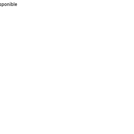
sponible
: XTL