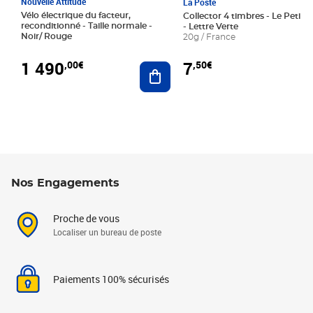
Nouvelle Attitude
La Poste
Vélo électrique du facteur,
Collector 4 timbres - Le Petit P
reconditionné - Taille normale -
- Lettre Verte
Noir/ Rouge
20g / France
1 490
7
,00€
,50€
Ajouter au panier
Nos Engagements
Proche de vous
Localiser un bureau de poste
Paiements 100% sécurisés