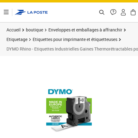
ontenu de la page
Accueil
boutique
Enveloppes et emballages à affranchir
Etiquetage
Etiquettes pour imprimante et étiquetteuses
DYMO Rhino - Etiquettes Industrielles Gaines Thermorétractables p
Prix 46,60€
Prix 4
Prix b
Prix 5
Prix 5
Prix b
Prix 6