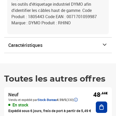
les outils d'étiquetage industriel DYMO afin
d'identifier les câbles haut de gamme. Code
Produit : 1805443 Code EAN : 0071701059987
Marque : DYMO Produit : RHINO
Caractéristiques
Toutes les autres offres
48
,44€
Neuf
Vendu et expédié par
Stock-Bureau
4.59/5
(330)
Ajouter
En stock
Expédié sous 6 jours, frais de port à partir de 5,49 €