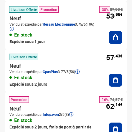
87,99 €
Livraison Offerte
Promotion
-38%
53
,96€
Neuf
Vendu et expédié par
Réseau Electronique
3.75/5
(106)
Ajouter
En stock
Expédié sous 1 jour
57
,43€
Livraison Offerte
Neuf
Vendu et expédié par
GpasPlus
3.77/5
(56)
Ajouter
En stock
Expédié sous 2 jours
74,57 €
Promotion
-16%
62
,14€
Neuf
Vendu et expédié par
Infopavon
2/5
(3)
En stock
Ajouter
Expédié sous 2 jours, frais de port à partir de