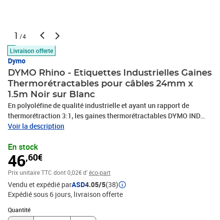
1
/4
Livraison offerte
Dymo
DYMO Rhino - Etiquettes Industrielles Gaines
Thermorétractables pour câbles 24mm x
1.5m Noir sur Blanc
En polyoléfine de qualité industrielle et ayant un rapport de
thermorétraction 3:1, les gaines thermorétractables DYMO IND
offrent l'avantage de pouvoir être imprimées directement avec
Voir la description
tous les outils d'étiquetage industriel DYMO afin d'identifier les
En stock
câbles haut de gamme. Code Produit : 1805443 Code EAN :
46
,60€
0071701059987 Marque : DYMO Produit : RHINO
Prix unitaire TTC
dont 0,02€ d'
éco-part
Vendu et expédié par
ASD
4.05/5
(38)
Expédié sous 6 jours
livraison offerte
Quantité : 1
Quantité