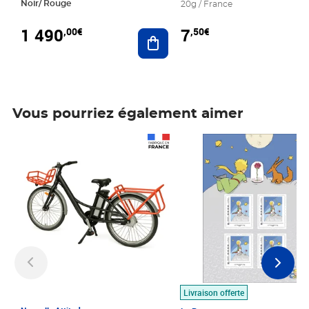
Noir/ Rouge
20g / France
1 490
7
,00€
,50€
Ajouter au panier
Vous pourriez également aimer
Prix 1 490,00€
Prix 7,50€
Livraison offerte