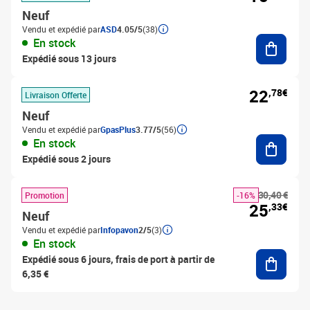
Neuf
Vendu et expédié par
ASD
4.05/5
(38)
Ajouter
En stock
Expédié sous 13 jours
22
,78€
Livraison Offerte
Neuf
Vendu et expédié par
GpasPlus
3.77/5
(56)
Ajouter
En stock
Expédié sous 2 jours
30,40 €
Promotion
-16%
25
,33€
Neuf
Vendu et expédié par
Infopavon
2/5
(3)
En stock
Ajouter
Expédié sous 6 jours, frais de port à partir de
6,35 €