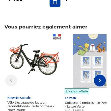
Vous pourriez également aimer
Prix 1 490,00€
Prix 7,50€
Livraison offerte
Nouvelle Attitude
La Poste
Vélo électrique du facteur,
Collector 4 timbres - Le Petit P
reconditionné - Taille normale -
- Lettre Verte
Noir/ Rouge
20g / France