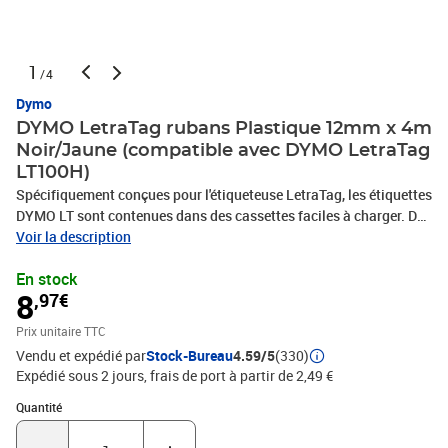
1
/4
Dymo
DYMO LetraTag rubans Plastique 12mm x 4m
Noir/Jaune (compatible avec DYMO LetraTag
LT100H)
Spécifiquement conçues pour l'étiqueteuse LetraTag, les étiquettes
DYMO LT sont contenues dans des cassettes faciles à charger. De
plus, leur dos prédécoupé facilite leur application Code Produit :
Voir la description
S0721620 Code EAN : 5411313912020 Marque : DYMO Produit :
En stock
LETRATAG
8
,97€
Prix unitaire TTC
Vendu et expédié par
Stock-Bureau
4.59/5
(330)
Expédié sous 2 jours, frais de port à partir de 2,49 €
Quantité : 1
Quantité