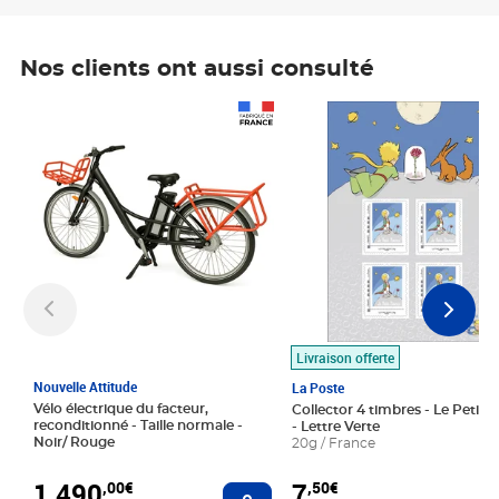
Nos clients ont aussi consulté
Prix 1 490,00€
Prix 7,50€
Livraison offerte
Nouvelle Attitude
La Poste
Vélo électrique du facteur,
Collector 4 timbres - Le Petit P
reconditionné - Taille normale -
- Lettre Verte
Noir/ Rouge
20g / France
1 490
7
,00€
,50€
Ajouter au panier