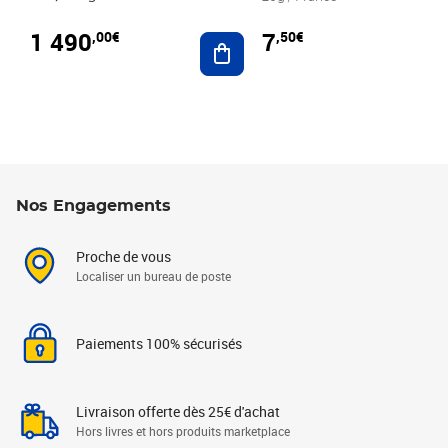
1 490
7
,00€
,50€
Ajouter au panier
Nos Engagements
Proche de vous
Localiser un bureau de poste
Paiements 100% sécurisés
Livraison offerte dès 25€ d'achat
Hors livres et hors produits marketplace