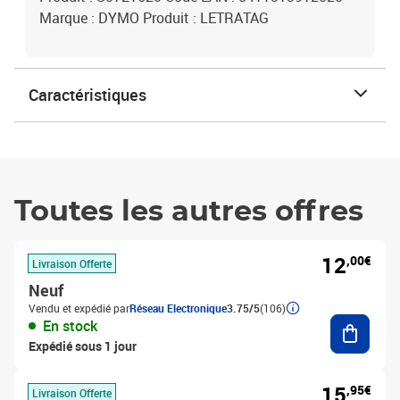
Marque : DYMO Produit : LETRATAG
Caractéristiques
Toutes les autres offres
12
,00€
Livraison Offerte
Neuf
Vendu et expédié par
Réseau Electronique
3.75/5
(106)
Ajouter
En stock
Expédié sous 1 jour
15
,95€
Livraison Offerte