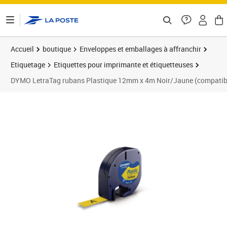
ontenu de la page
Accueil
boutique
Enveloppes et emballages à affranchir
Etiquetage
Etiquettes pour imprimante et étiquetteuses
DYMO LetraTag rubans Plastique 12mm x 4m Noir/Jaune (compatib
Prix 8,97€
Prix 1
Prix 1
Prix 2
Prix b
Prix 2