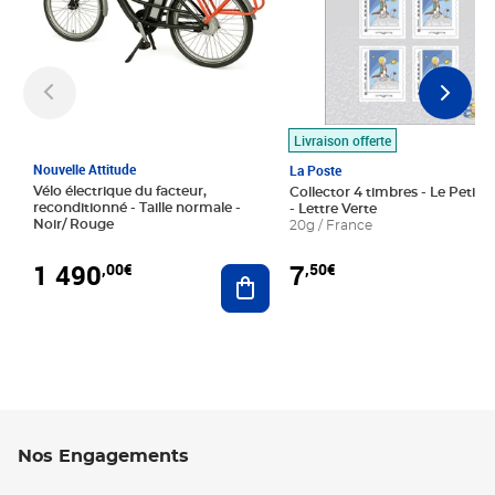
Livraison offerte
Nouvelle Attitude
La Poste
Vélo électrique du facteur,
Collector 4 timbres - Le Petit P
reconditionné - Taille normale -
- Lettre Verte
Noir/ Rouge
20g / France
1 490
7
,00€
,50€
Ajouter au panier
Nos Engagements