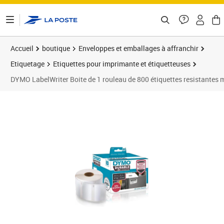
ontenu de la page
Accueil
boutique
Enveloppes et emballages à affranchir
Etiquetage
Etiquettes pour imprimante et étiquetteuses
DYMO LabelWriter Boite de 1 rouleau de 800 étiquettes resistante
Prix barré 148,99 €
Prix 136,49€