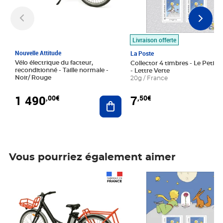
Livraison offerte
Nouvelle Attitude
La Poste
Vélo électrique du facteur,
Collector 4 timbres - Le Petit P
reconditionné - Taille normale -
- Lettre Verte
Noir/ Rouge
20g / France
1 490
7
,00€
,50€
Ajouter au panier
Vous pourriez également aimer
Prix 1 490,00€
Prix 7,50€