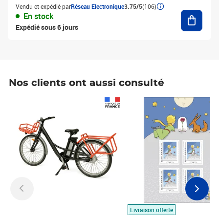
Vendu et expédié par
Réseau Electronique
3.75/5
(106)
Ajouter
En stock
Expédié sous 6 jours
Nos clients ont aussi consulté
Prix 1 490,00€
Prix 7,50€
Livraison offerte