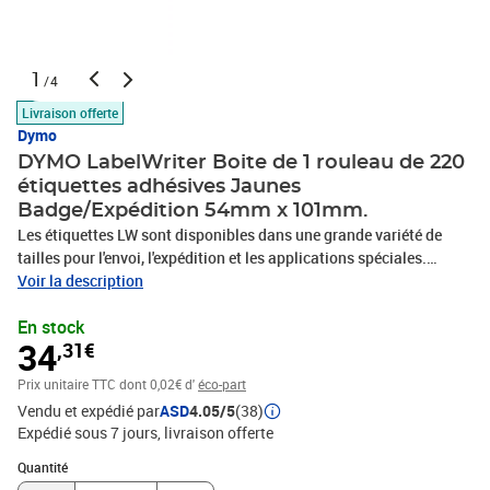
1
/4
Livraison offerte
Dymo
DYMO LabelWriter Boite de 1 rouleau de 220
étiquettes adhésives Jaunes
Badge/Expédition 54mm x 101mm.
Les étiquettes LW sont disponibles dans une grande variété de
tailles pour l'envoi, l'expédition et les applications spéciales.
Emballées en rouleaux, vous pouvez ainsi imprimer une ou des
Voir la description
centaines d'étiquettes en toute simplicité. Les étiquettes LW
En stock
utilisent un procédé d'impression thermique directe, donc plus
34
,31€
besoin de cartouches d'encre ou de toner coûteux. Code Produit :
2133400 Code EAN : 3026981334009 Marque : DYMO Produit :
Prix unitaire TTC
dont 0,02€ d'
éco-part
LABELWRITER
Vendu et expédié par
ASD
4.05/5
(38)
Expédié sous 7 jours
livraison offerte
Quantité : 1
Quantité