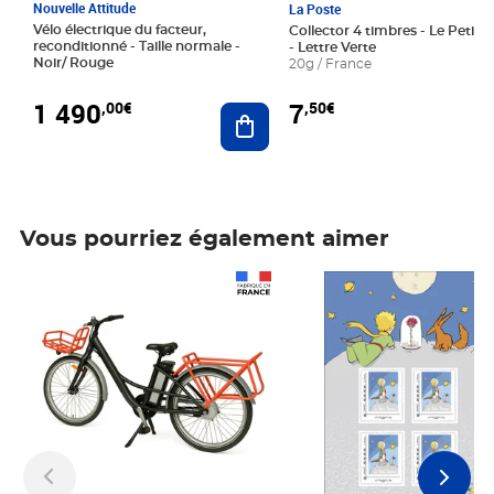
Nouvelle Attitude
La Poste
Vélo électrique du facteur,
Collector 4 timbres - Le Petit P
reconditionné - Taille normale -
- Lettre Verte
Noir/ Rouge
20g / France
1 490
7
,00€
,50€
Ajouter au panier
Vous pourriez également aimer
Prix 1 490,00€
Prix 7,50€