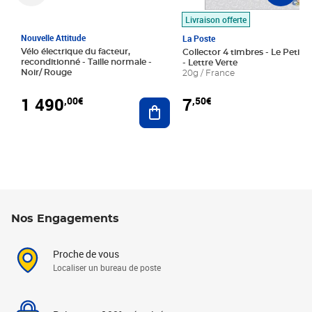
Livraison offerte
Nouvelle Attitude
La Poste
Vélo électrique du facteur,
Collector 4 timbres - Le Petit P
reconditionné - Taille normale -
- Lettre Verte
Noir/ Rouge
20g / France
1 490
7
,00€
,50€
Ajouter au panier
Nos Engagements
Proche de vous
Localiser un bureau de poste