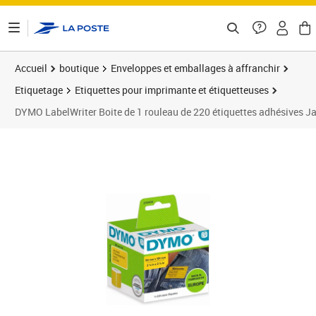
ontenu de la page
Accueil
boutique
Enveloppes et emballages à affranchir
Etiquetage
Etiquettes pour imprimante et étiquetteuses
DYMO LabelWriter Boite de 1 rouleau de 220 étiquettes adhésives
Prix 34,31€
Prix b
Prix 3