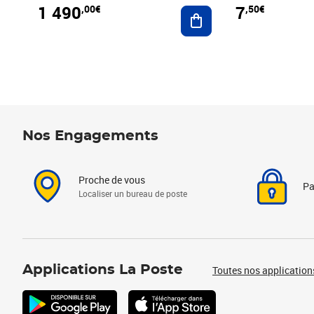
1 490
7
,00€
,50€
Ajouter au panier
Nos Engagements
Proche de vous
Pa
Localiser un bureau de poste
Applications La Poste
Toutes nos application