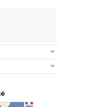
té
Prix 148,00€