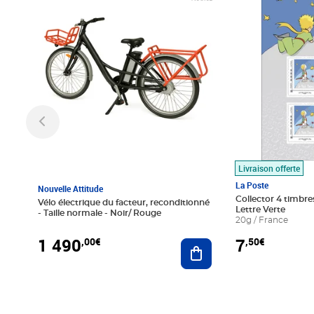
Livraison offerte
La Poste
Nouvelle Attitude
Collector 4 timbres
Vélo électrique du facteur, reconditionné
Lettre Verte
- Taille normale - Noir/ Rouge
20g / France
1 490
7
,00€
,50€
Ajouter au panier