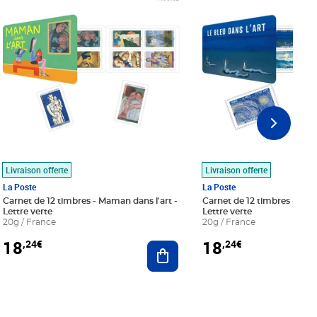
Livraison offerte
Livraison offerte
La Poste
La Poste
Carnet de 12 timbres - Maman dans l'art -
Carnet de 12 timbres - Le bl
Lettre verte
Lettre verte
20g / France
20g / France
18
18
,24€
,24€
r au panier
Ajouter au panier