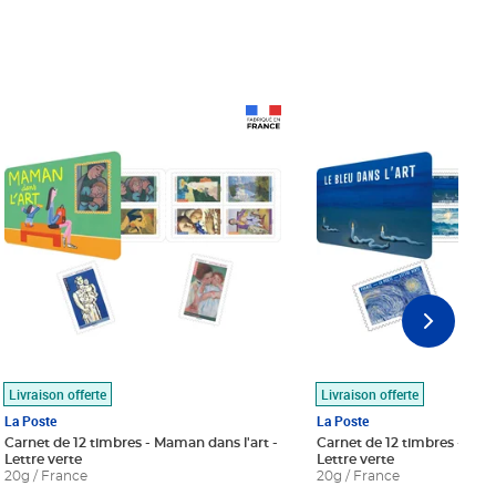
Prix 18,24€
Prix 18,24€
Livraison offerte
Livraison offerte
La Poste
La Poste
Carnet de 12 timbres - Maman dans l'art -
Carnet de 12 timbres - Le bl
Lettre verte
Lettre verte
20g / France
20g / France