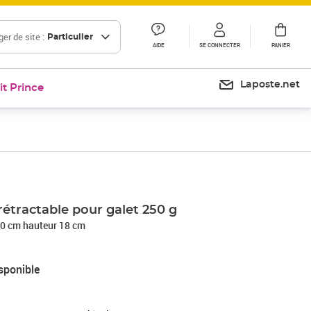
er de site :
Particulier
AIDE
SE CONNECTER
PANIER
Laposte.net
it Prince
rétractable pour galet 250 g
Doseur ﬂottant 250 gø 20 cm hauteur 18 cm
sponible