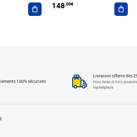
148
,00€
Ajouter au panier
Ajoute
Livraison offerte dès 2
iements 100% sécurisés
Hors livres et hors produit
marketplace
s