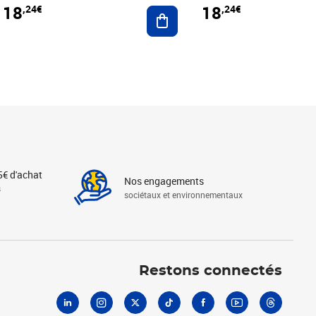
18
18
,24€
,24€
r au panier
Ajouter au panier
5€ d'achat
Nos engagements
s
sociétaux et environnementaux
Linkedin
Instagram
X
Tiktok
Facebook
Youtube
Threads
Restons connectés