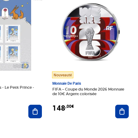
Nouveauté
Monnaie De Paris
 - Le Petit Prince -
FIFA – Coupe du Monde 2026 Monnaie
de 10€ Argent colorisée
148
,00€
Ajouter au panier
Ajoute