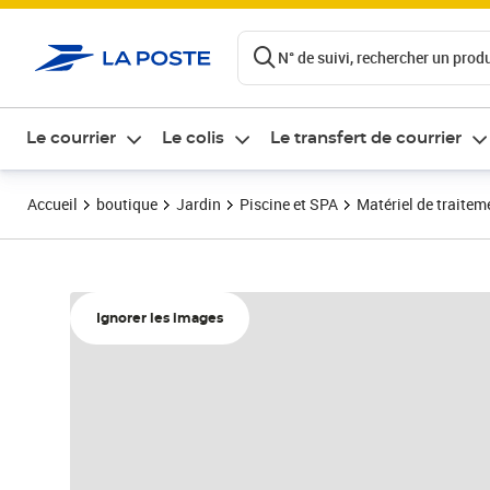
ontenu de la page
N° de suivi, rechercher un produi
Le courrier
Le colis
Le transfert de courrier
Accueil
boutique
Jardin
Piscine et SPA
Matériel de traitem
Ignorer les images